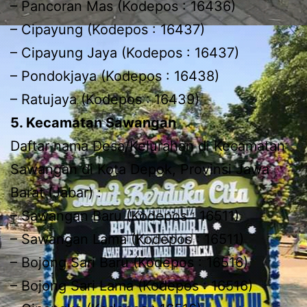
– Pancoran Mas (Kodepos : 16436)
– Cipayung (Kodepos : 16437)
– Cipayung Jaya (Kodepos : 16437)
– Pondokjaya (Kodepos : 16438)
– Ratujaya (Kodepos : 16439)
5. Kecamatan Sawangan
Daftar nama Desa/Kelurahan di Kecamatan
Sawangan di Kota Depok, Provinsi Jawa
Barat (Jabar) :
– Sawangan Baru (Kodepos : 16511)
– Sawangan Lama (Kodepos : 16511)
– Bojong Sari Baru (Kodepos : 16516)
– Bojong Sari Lama (Kodepos : 16516)