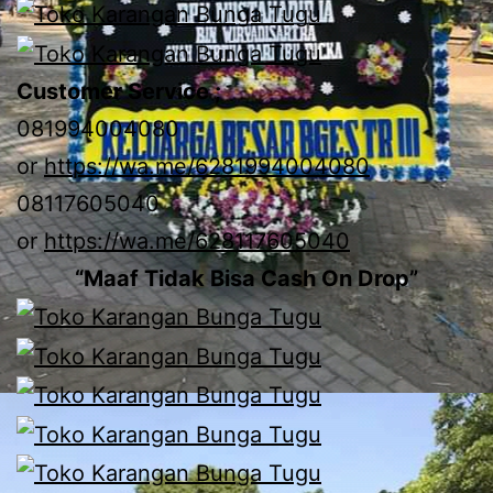
Customer Service ;
081994004080
or
https://wa.me/6281994004080
08117605040
or
https://wa.me/628117605040
“Maaf Tidak Bisa Cash On Drop”