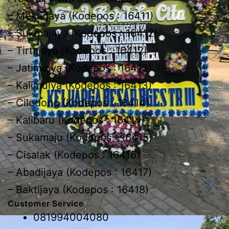
– Mekarjaya (Kodepos : 16411)
– Sukmajaya (Kodepos : 16412)
– Tirtajaya (Kodepos : 16412)
– Jatimulya (Kodepos : 16413)
– Kalimulya (Kodepos : 16413)
– Cilodong (Kodepos : 16414)
– Kalibaru (Kodepos : 16414)
– Sukamaju (Kodepos : 16415)
– Cisalak (Kodepos : 16416)
– Abadijaya (Kodepos : 16417)
– Baktijaya (Kodepos : 16418)
Customer Service
081994004080