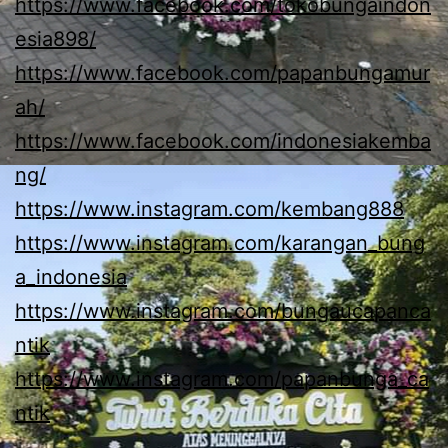
https://www.facebook.com/tokobungaindon
esia898/
https://www.facebook.com/papanbungamur
ah/
https://www.facebook.com/indonesiakemba
ng/
https://www.instagram.com/kembang888
https://www.instagram.com/karangan_bung
a_indonesia
https://www.instagram.com/bungaucapanca
ntik
https://www.instagram.com/papanbunga_ca
ntik