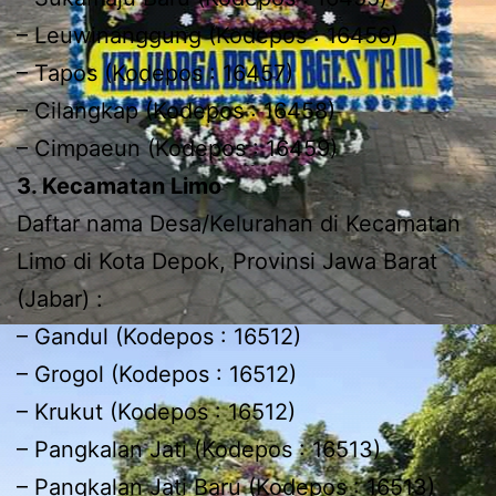
– Leuwinanggung (Kodepos : 16456)
– Tapos (Kodepos : 16457)
– Cilangkap (Kodepos : 16458)
– Cimpaeun (Kodepos : 16459)
3. Kecamatan Limo
Daftar nama Desa/Kelurahan di Kecamatan
Limo di Kota Depok, Provinsi Jawa Barat
(Jabar) :
– Gandul (Kodepos : 16512)
– Grogol (Kodepos : 16512)
– Krukut (Kodepos : 16512)
– Pangkalan Jati (Kodepos : 16513)
– Pangkalan Jati Baru (Kodepos : 16513)