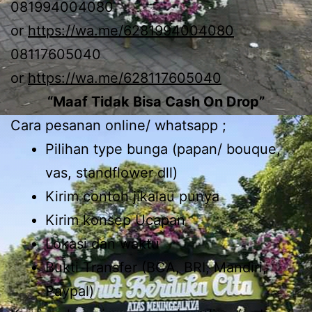
081994004080
or
https://wa.me/6281994004080
08117605040
or
https://wa.me/628117605040
“Maaf Tidak Bisa Cash On Drop”
Cara pesanan online/ whatsapp ;
Pilihan type bunga (papan/ bouque,
vas, standflower dll)
Kirim contoh jikalau punya
Kirim konsep Ucapan
Lokasi dan waktu
Bukti Transfer (BCA, BRI, Mandiri,
Paypal)