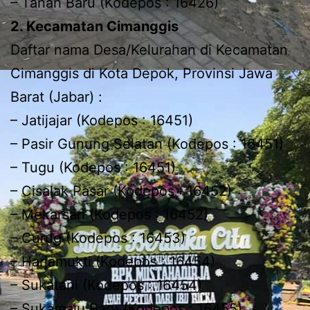
– Tanah Baru (Kodepos : 16426)
2. Kecamatan Cimanggis
Daftar nama Desa/Kelurahan di Kecamatan
Cimanggis di Kota Depok, Provinsi Jawa
Barat (Jabar) :
– Jatijajar (Kodepos : 16451)
– Pasir Gunung Selatan (Kodepos : 16451)
– Tugu (Kodepos : 16451)
– Cisalak Pasar (Kodepos : 16452)
– Mekarsari (Kodepos : 16452)
– Curug (Kodepos : 16453)
– Harjamukti (Kodepos : 16454)
– Sukatani (Kodepos : 16454)
– Sukamaju Baru (Kodepos : 16455)