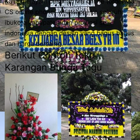
Kami melayani pesanan via online (order via
CS online phone/ whatsapp) ke seluruh
ibukota kabupaten dan provinsi se
indonesia dengan desain yang bagus bagus
dan harga bersaing.
Berikut Contoh Toko
Karangan Bunga Tugu