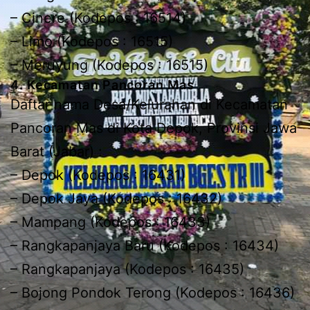
– Cinere (Kodepos : 16514)
– Limo (Kodepos : 16515)
– Meruyung (Kodepos : 16515)
4. Kecamatan Pancoran Mas
Daftar nama Desa/Kelurahan di Kecamatan
Pancoran Mas di Kota Depok, Provinsi Jawa
Barat (Jabar) :
– Depok (Kodepos : 16431)
– Depok Jaya (Kodepos : 16432)
– Mampang (Kodepos : 16433)
– Rangkapanjaya Baru (Kodepos : 16434)
– Rangkapanjaya (Kodepos : 16435)
– Bojong Pondok Terong (Kodepos : 16436)