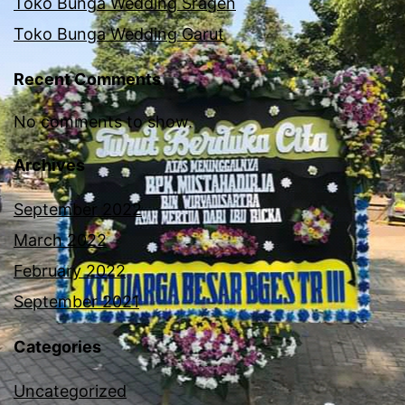
Toko Bunga Wedding Sragen
Toko Bunga Wedding Garut
Recent Comments
No comments to show.
Archives
September 2022
March 2022
February 2022
September 2021
Categories
Uncategorized