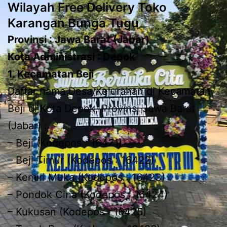
Wilayah Free Delivery Toko
Karangan Bunga Tugu
Provinsi : Jawa Barat (Jabar)
Kota Administrasi : Depok
1. Kecamatan Beji
Daftar nama Desa/Kelurahan di Kecamatan
Beji di Kota Depok, Provinsi Jawa Barat
(Jabar) :
– Beji (Kodepos : 16421)
– Beji Timur (Kodepos : 16422)
– Kemiri Muka (Kodepos : 16423)
– Pondok Cina (Kodepos : 16424)
– Kukusan (Kodepos : 16425)