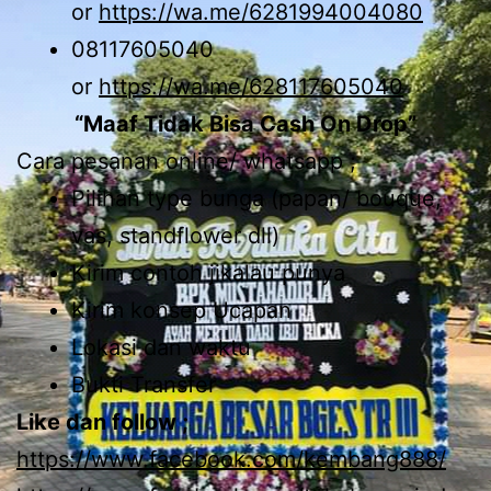
or
https://wa.me/6281994004080
08117605040
or
https://wa.me/628117605040
“Maaf Tidak Bisa Cash On Drop”
Cara pesanan online/ whatsapp ;
Pilihan type bunga (papan/ bouque,
vas, standflower dll)
Kirim contoh jikalau punya
Kirim konsep Ucapan
Lokasi dan waktu
Bukti Transfer
Like dan follow ;
https://www.facebook.com/kembang888/