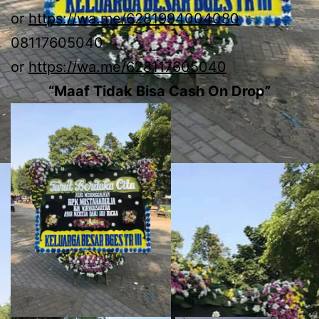
or
https://wa.me/6281994004080
08117605040
or
https://wa.me/628117605040
“Maaf Tidak Bisa Cash On Drop”