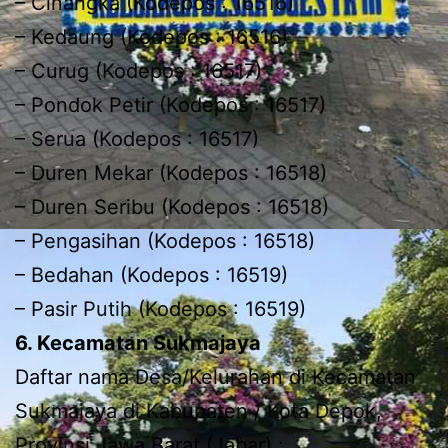
– Cinangka (Kodepos : 16516)
– Kedaung (Kodepos : 16516)
– Curug (Kodepos : 16517)
– Pondok Petir (Kodepos : 16517)
– Serua (Kodepos : 16517)
– Duren Mekar (Kodepos : 16518)
– Duren Seribu (Kodepos : 16518)
– Pengasihan (Kodepos : 16518)
– Bedahan (Kodepos : 16519)
– Pasir Putih (Kodepos : 16519)
6. Kecamatan Sukmajaya
Daftar nama Desa/Kelurahan di Kecamatan
Sukmajaya di Kabupaten / Kota Depok,
Provinsi Jawa Barat (Jabar) :