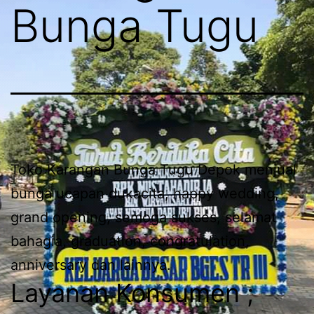
Bunga Tugu
Toko Karangan Bunga Tugu Depok menjual
bunga ucapan dukacita, happy wedding,
grand opening, semoga sukses, selamat
bahagia, graduation, congratulation,
anniversary dan lainnya.
Layanan Konsumen ;