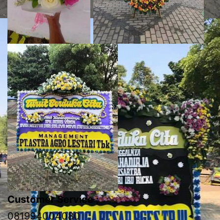
Customer Service ;
081994004080