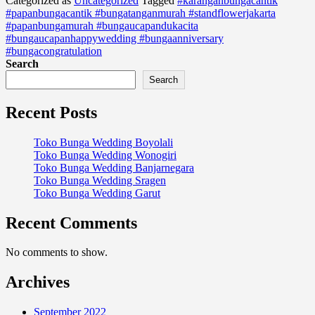
Categorized as
Uncategorized
Tagged
#karanganbungacantik
Bandung
#papanbungacantik #bungatanganmurah #standflowerjakarta
#papanbungamurah #bungaucapandukacita
#bungaucapanhappywedding #bungaanniversary
#bungacongratulation
Search
Search
Recent Posts
Toko Bunga Wedding Boyolali
Toko Bunga Wedding Wonogiri
Toko Bunga Wedding Banjarnegara
Toko Bunga Wedding Sragen
Toko Bunga Wedding Garut
Recent Comments
No comments to show.
Archives
September 2022