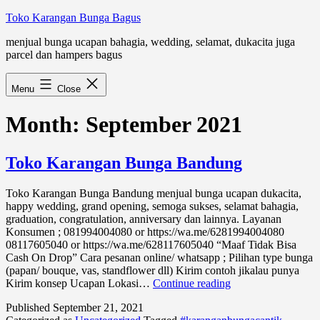
Skip
Toko Karangan Bunga Bagus
to
menjual bunga ucapan bahagia, wedding, selamat, dukacita juga
content
parcel dan hampers bagus
Menu
Close
Month:
September 2021
Toko Karangan Bunga Bandung
Toko Karangan Bunga Bandung menjual bunga ucapan dukacita,
happy wedding, grand opening, semoga sukses, selamat bahagia,
graduation, congratulation, anniversary dan lainnya. Layanan
Konsumen ; 081994004080 or https://wa.me/6281994004080
08117605040 or https://wa.me/628117605040 “Maaf Tidak Bisa
Cash On Drop” Cara pesanan online/ whatsapp ; Pilihan type bunga
(papan/ bouque, vas, standflower dll) Kirim contoh jikalau punya
Toko
Kirim konsep Ucapan Lokasi…
Continue reading
Karangan
Published
September 21, 2021
Bunga