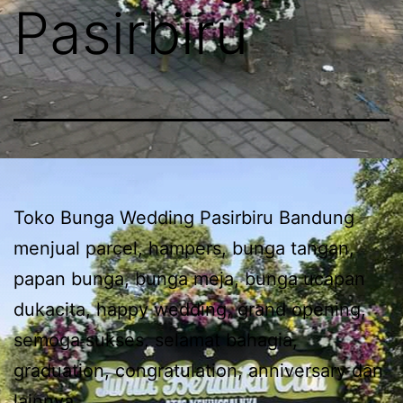
Pasirbiru
Toko Bunga Wedding Pasirbiru Bandung
menjual parcel, hampers, bunga tangan,
papan bunga, bunga meja, bunga ucapan
dukacita, happy wedding, grand opening,
semoga sukses, selamat bahagia,
graduation, congratulation, anniversary dan
lainnya.