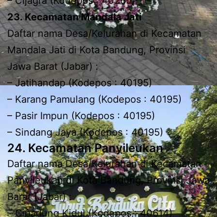
– Cijagra (Kodepos : 40265)
23. Kecamatan Mandala Jati
Daftar nama Desa/Kelurahan di Kecamatan
Mandala Jati di Kota Bandung, Provinsi
Jawa Barat (Jabar) :
– Jatihandap (Kodepos : 40195)
– Karang Pamulang (Kodepos : 40195)
– Pasir Impun (Kodepos : 40195)
– Sindang Jaya (Kodepos : 40195)
24. Kecamatan Panyileukan
Daftar nama Desa/Kelurahan di Kecamatan
Panyileukan di Kota Bandung, Provinsi Jawa
Barat (Jabar) :
– Cipadung Kidul (Kodepos : 40614)