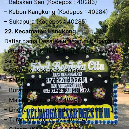
– Babakan Sari (Kodepos : 40283)
– Kebon Kangkung (Kodepos : 40284)
– Sukapura (Kodepos : 40285)
22. Kecamatan Lengkong
Daftar nama Desa/Kelurahan di Kecamatan
Lengkong di Kota Bandung, Provinsi Jawa
Barat (Jabar) :
– Cikawao (Kodepos : 40261)
– Paledang (Kodepos : 40261)
– Burangrang (Kodepos : 40262)
– Malabar (Kodepos : 40262)
– Lingkar Selatan (Kodepos : 40263)
– Turangga (Kodepos : 40264)