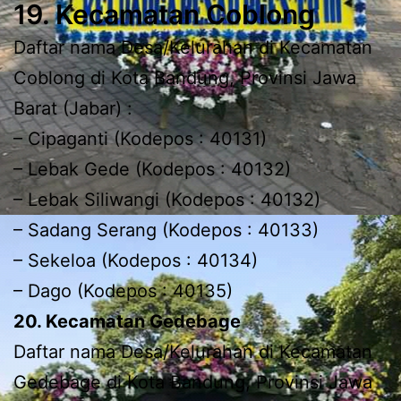
19. Kecamatan Coblong
Daftar nama Desa/Kelurahan di Kecamatan
Coblong di Kota Bandung, Provinsi Jawa
Barat (Jabar) :
– Cipaganti (Kodepos : 40131)
– Lebak Gede (Kodepos : 40132)
– Lebak Siliwangi (Kodepos : 40132)
– Sadang Serang (Kodepos : 40133)
– Sekeloa (Kodepos : 40134)
– Dago (Kodepos : 40135)
20. Kecamatan Gedebage
Daftar nama Desa/Kelurahan di Kecamatan
Gedebage di Kota Bandung, Provinsi Jawa