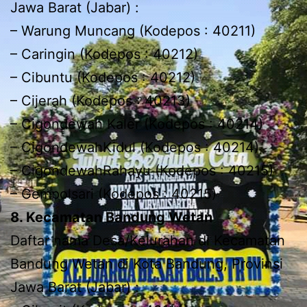
Jawa Barat (Jabar) :
– Warung Muncang (Kodepos : 40211)
– Caringin (Kodepos : 40212)
– Cibuntu (Kodepos : 40212)
– Cijerah (Kodepos : 40213)
– Cigondewah Kaler (Kodepos : 40214)
– CigondewahKidul (Kodepos : 40214)
– CigondewahRahayu (Kodepos : 40215)
– Gempolsari (Kodepos : 40215)
8. Kecamatan Bandung Wetan
Daftar nama Desa/Kelurahan di Kecamatan
Bandung Wetan di Kota Bandung, Provinsi
Jawa Barat (Jabar) :