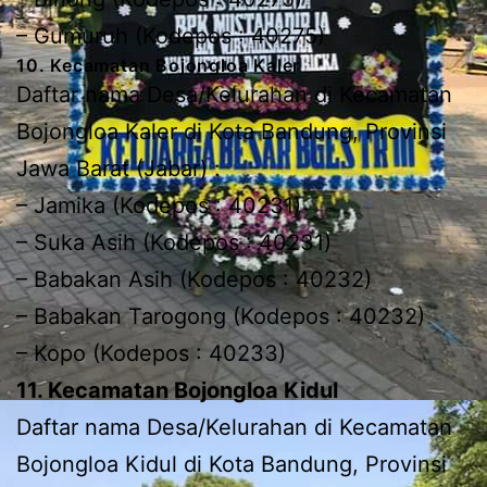
– Gumuruh (Kodepos : 40275)
10. Kecamatan Bojongloa Kaler
Daftar nama Desa/Kelurahan di Kecamatan
Bojongloa Kaler di Kota Bandung, Provinsi
Jawa Barat (Jabar) :
– Jamika (Kodepos : 40231)
– Suka Asih (Kodepos : 40231)
– Babakan Asih (Kodepos : 40232)
– Babakan Tarogong (Kodepos : 40232)
– Kopo (Kodepos : 40233)
11. Kecamatan Bojongloa Kidul
Daftar nama Desa/Kelurahan di Kecamatan
Bojongloa Kidul di Kota Bandung, Provinsi