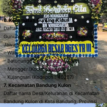
– Margasuka (Kodepos : 40225)
– Cirangrang (Kodepos : 40227)
6. Kecamatan Gunung Kidul
Daftar nama Desa/Kelurahan di Kecamatan
Gunung Kidul di Kota Bandung, Provinsi
Jawa Barat (Jabar) :
– Wates (Kodepos : 40256)
– Batununggal (Kodepos : 40266)
– Mengger (Kodepos : 40267)
– Kujangsari (Kodepos : 40287)
7. Kecamatan Bandung Kulon
Daftar nama Desa/Kelurahan di Kecamatan
Bandung Kulon di Kota Bandung, Provinsi