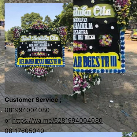
Customer Service ;
081994004080
or
https://wa.me/6281994004080
08117605040