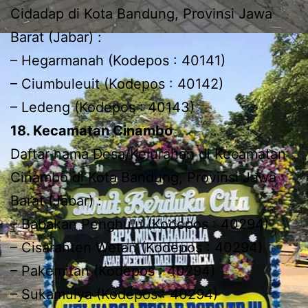
Cidadap di Kota Bandung, Provinsi Jawa
Barat (Jabar) :
– Hegarmanah (Kodepos : 40141)
– Ciumbuleuit (Kodepos : 40142)
– Ledeng (Kodepos : 40143)
18. Kecamatan Cinambo
Daftar nama Desa/Kelurahan di Kecamatan
Cinambo di Kota Bandung, Provinsi Jawa
Barat (Jabar) :
– Babakan Penghulu (Kodepos : 40294)
– Cisaranten Wetan (Kodepos : 40294)
– Pakemitan (Kodepos : 40294)
– Sukamulya (Kodepos : 40294)