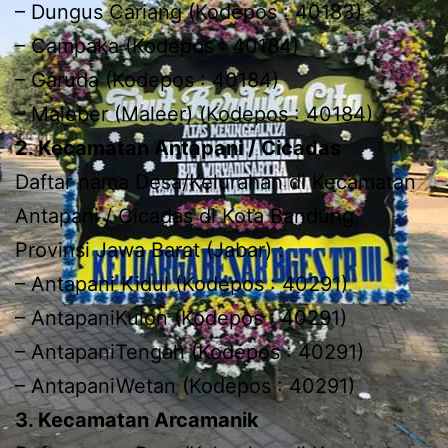
– Dungus Cariang (Kodepos : 40183)
– Campaka (Kodepos : 40184)
– Garuda (Kodepos : 40184)
– Maleber (Maleer) (Kodepos : 40184)
2. Kecamatan Antapani / Cicadas
Daftar nama Desa/Kelurahan di Kecamatan
Antapani / Cicadas di Kota Bandung,
Provinsi Jawa Barat (Jabar) :
– Antapani Kidul (Kodepos : 40291)
– AntapaniKulon (Kodepos : 40291)
– AntapaniTengah (Kodepos : 40291)
– AntapaniWetan (Kodepos : 40291)
3. Kecamatan Arcamanik