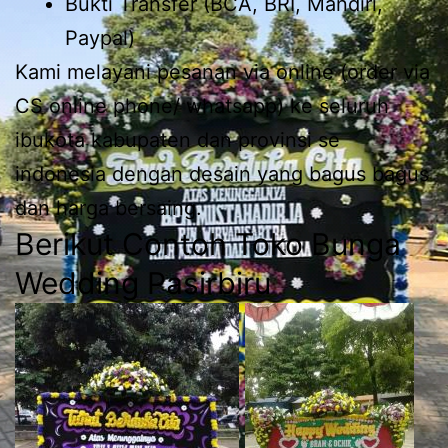
Bukti Transfer (BCA, BRI, Mandiri,
Paypal)
Kami melayani pesanan via online (order via
CS online phone/ whatsapp) ke seluruh
ibukota kabupaten dan provinsi se
indonesia dengan desain yang bagus bagus
dan harga bersaing.
Berikut Contoh Toko Bunga
Wedding Pasirbiru