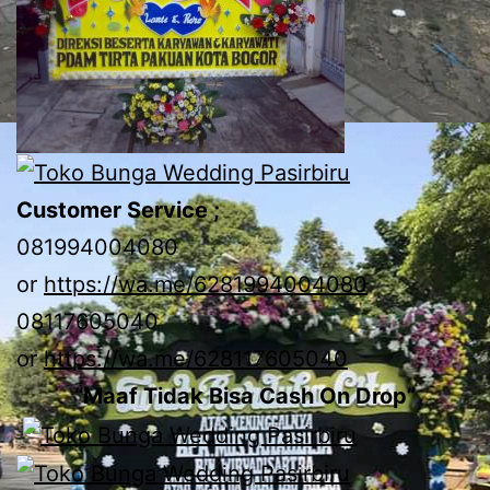
Customer Service ;
081994004080
or
https://wa.me/6281994004080
08117605040
or
https://wa.me/628117605040
“Maaf Tidak Bisa Cash On Drop”