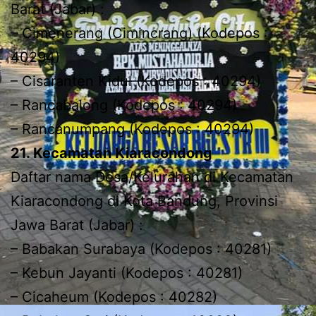
Barat (Jabar) :
– Cimenerang (Cimincrang) (Kodepos :
40294)
– Cisaranten Kidul (Kodepos : 40294)
– Rancabalong (Kodepos : 40294)
– Rancanumpang (Kodepos : 40294)
21. Kecamatan Kiaracondong
Daftar nama Desa/Kelurahan di Kecamatan
Kiaracondong di Kota Bandung, Provinsi
Jawa Barat (Jabar) :
– Babakan Surabaya (Kodepos : 40281)
– Kebun Jayanti (Kodepos : 40281)
– Cicaheum (Kodepos : 40282)