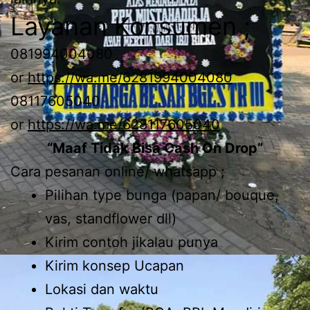
Layanan Konsumen ;
081994004080
or
https://wa.me/6281994004080
08117605040
or
https://wa.me/628117605040
“Maaf Tidak Bisa Cash On Drop”
Cara pesanan online/ whatsapp ;
Pilihan type bunga (papan/ bouque,
vas, standflower dll)
Kirim contoh jikalau punya
Kirim konsep Ucapan
Lokasi dan waktu