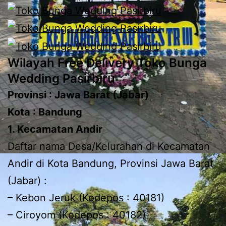
Wilayah Free Delivery Toko Bunga
Wedding Pasirbiru
Provinsi : Jawa Barat (Jabar)
Kota : Bandung
1. Kecamatan Andir
Daftar nama Desa/Kelurahan di Kecamatan
Andir di Kota Bandung, Provinsi Jawa Barat
(Jabar) :
– Kebon Jeruk (Kodepos : 40181)
– Ciroyom (Kodepos : 40182)