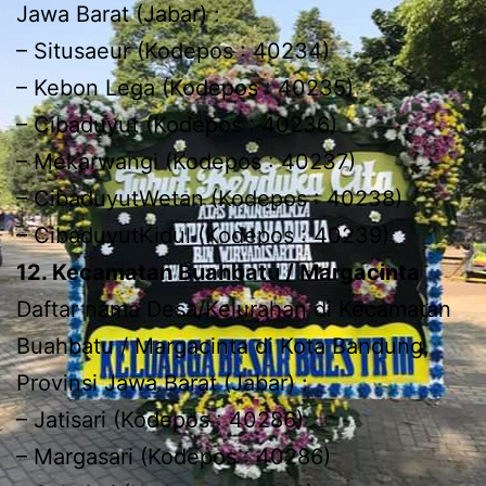
Jawa Barat (Jabar) :
– Situsaeur (Kodepos : 40234)
– Kebon Lega (Kodepos : 40235)
– Cibaduyut (Kodepos : 40236)
– Mekarwangi (Kodepos : 40237)
– CibaduyutWetan (Kodepos : 40238)
– CibaduyutKidul (Kodepos : 40239)
12. Kecamatan Buahbatu / Margacinta
Daftar nama Desa/Kelurahan di Kecamatan
Buahbatu / Margacinta di Kota Bandung,
Provinsi Jawa Barat (Jabar) :
– Jatisari (Kodepos : 40286)
– Margasari (Kodepos : 40286)