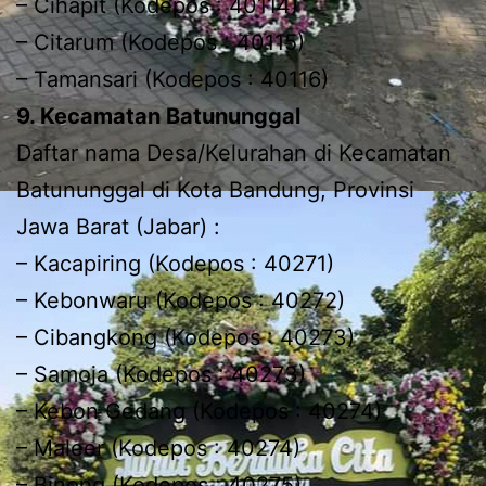
– Cihapit (Kodepos : 40114)
– Citarum (Kodepos : 40115)
– Tamansari (Kodepos : 40116)
9. Kecamatan Batununggal
Daftar nama Desa/Kelurahan di Kecamatan
Batununggal di Kota Bandung, Provinsi
Jawa Barat (Jabar) :
– Kacapiring (Kodepos : 40271)
– Kebonwaru (Kodepos : 40272)
– Cibangkong (Kodepos : 40273)
– Samoja (Kodepos : 40273)
– Kebon Gedang (Kodepos : 40274)
– Maleer (Kodepos : 40274)
– Binong (Kodepos : 40275)