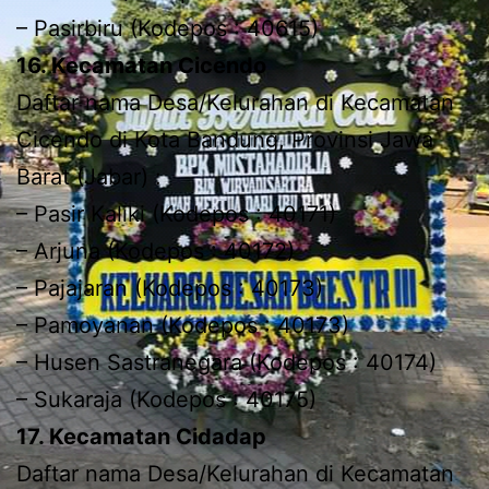
– Pasirbiru (Kodepos : 40615)
16. Kecamatan Cicendo
Daftar nama Desa/Kelurahan di Kecamatan
Cicendo di Kota Bandung, Provinsi Jawa
Barat (Jabar) :
– Pasir Kaliki (Kodepos : 40171)
– Arjuna (Kodepos : 40172)
– Pajajaran (Kodepos : 40173)
– Pamoyanan (Kodepos : 40173)
– Husen Sastranegara (Kodepos : 40174)
– Sukaraja (Kodepos : 40175)
17. Kecamatan Cidadap
Daftar nama Desa/Kelurahan di Kecamatan