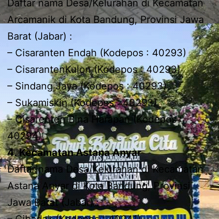
Daftar nama Desa/Kelurahan di Kecamatan
Arcamanik di Kota Bandung, Provinsi Jawa
Barat (Jabar) :
– Cisaranten Endah (Kodepos : 40293)
– CisarantenKulon (Kodepos : 40293)
– Sindang Jaya (Kodepos : 40293)
– Sukamiskin (Kodepos : 40293)
– Cisarenten Bina Harapan (Kodepos :
40294)
4. Kecamatan Astana Anyar
Daftar nama Desa/Kelurahan di Kecamatan
Astana Anyar di Kota Bandung, Provinsi
Jawa Barat (Jabar) :
– Cibadak (Kodepos : 40241)