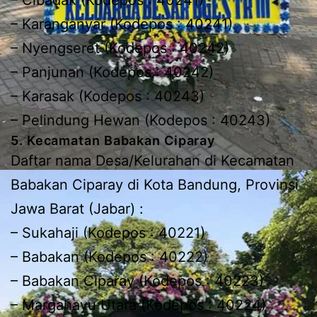
– Karanganyar (Kodepos : 40241)
– Nyengseret (Kodepos : 40242)
– Panjunan (Kodepos : 40242)
– Karasak (Kodepos : 40243)
– Pelindung Hewan (Kodepos : 40243)
5. Kecamatan Babakan Ciparay
Daftar nama Desa/Kelurahan di Kecamatan
Babakan Ciparay di Kota Bandung, Provinsi
Jawa Barat (Jabar) :
– Sukahaji (Kodepos : 40221)
– Babakan (Kodepos : 40222)
– Babakan Ciparay (Kodepos : 40223)
– Margahayu Utara (Kodepos : 40224)