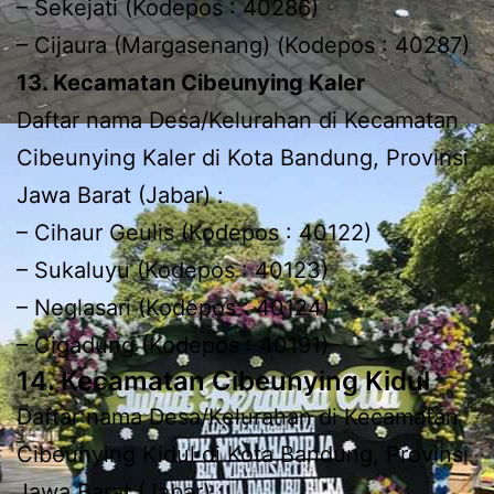
– Sekejati (Kodepos : 40286)
– Cijaura (Margasenang) (Kodepos : 40287)
13. Kecamatan Cibeunying Kaler
Daftar nama Desa/Kelurahan di Kecamatan
Cibeunying Kaler di Kota Bandung, Provinsi
Jawa Barat (Jabar) :
– Cihaur Geulis (Kodepos : 40122)
– Sukaluyu (Kodepos : 40123)
– Neglasari (Kodepos : 40124)
– Cigadung (Kodepos : 40191)
14. Kecamatan Cibeunying Kidul
Daftar nama Desa/Kelurahan di Kecamatan
Cibeunying Kidul di Kota Bandung, Provinsi
Jawa Barat (Jabar) :