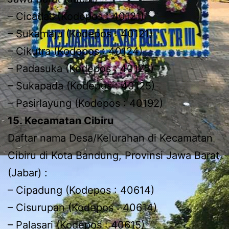
– Cicadas (Kodepos : 40121)
– Sukamaju (Kodepos : 40121)
– Cikutra (Kodepos : 40124)
– Padasuka (Kodepos : 40125)
– Sukapada (Kodepos : 40125)
– Pasirlayung (Kodepos : 40192)
15. Kecamatan Cibiru
Daftar nama Desa/Kelurahan di Kecamatan
Cibiru di Kota Bandung, Provinsi Jawa Barat
(Jabar) :
– Cipadung (Kodepos : 40614)
– Cisurupan (Kodepos : 40614)
– Palasari (Kodepos : 40615)