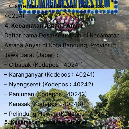
– Cisarenten Bina Harapan (Kodepos :
40294)
4. Kecamatan Astana Anyar
Daftar nama Desa/Kelurahan di Kecamatan
Astana Anyar di Kota Bandung, Provinsi
Jawa Barat (Jabar) :
– Cibadak (Kodepos : 40241)
– Karanganyar (Kodepos : 40241)
– Nyengseret (Kodepos : 40242)
– Panjunan (Kodepos : 40242)
– Karasak (Kodepos : 40243)
– Pelindung Hewan (Kodepos : 40243)
5. Kecamatan Babakan Ciparay