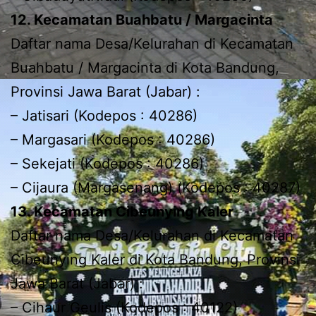
12. Kecamatan Buahbatu / Margacinta
Daftar nama Desa/Kelurahan di Kecamatan
Buahbatu / Margacinta di Kota Bandung,
Provinsi Jawa Barat (Jabar) :
– Jatisari (Kodepos : 40286)
– Margasari (Kodepos : 40286)
– Sekejati (Kodepos : 40286)
– Cijaura (Margasenang) (Kodepos : 40287)
13. Kecamatan Cibeunying Kaler
Daftar nama Desa/Kelurahan di Kecamatan
Cibeunying Kaler di Kota Bandung, Provinsi
Jawa Barat (Jabar) :
– Cihaur Geulis (Kodepos : 40122)