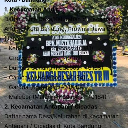
1. Kecamatan Andir
Daftar nama Desa/Kelurahan di Kecamatan
Andir di Kota Bandung, Provinsi Jawa Barat
(Jabar) :
– Kebon Jeruk (Kodepos : 40181)
– Ciroyom (Kodepos : 40182)
– Dungus Cariang (Kodepos : 40183)
– Campaka (Kodepos : 40184)
– Garuda (Kodepos : 40184)
– Maleber (Maleer) (Kodepos : 40184)
2. Kecamatan Antapani / Cicadas
Daftar nama Desa/Kelurahan di Kecamatan
Antapani / Cicadas di Kota Bandung,