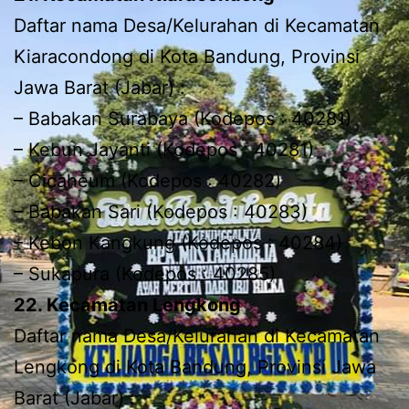
Daftar nama Desa/Kelurahan di Kecamatan
Kiaracondong di Kota Bandung, Provinsi
Jawa Barat (Jabar) :
– Babakan Surabaya (Kodepos : 40281)
– Kebun Jayanti (Kodepos : 40281)
– Cicaheum (Kodepos : 40282)
– Babakan Sari (Kodepos : 40283)
– Kebon Kangkung (Kodepos : 40284)
– Sukapura (Kodepos : 40285)
22. Kecamatan Lengkong
Daftar nama Desa/Kelurahan di Kecamatan
Lengkong di Kota Bandung, Provinsi Jawa
Barat (Jabar) :