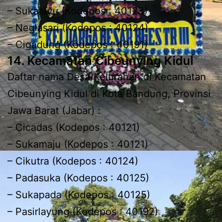
– Sukaluyu (Kodepos : 40123)
– Neglasari (Kodepos : 40124)
– Cigadung (Kodepos : 40191)
14. Kecamatan Cibeunying Kidul
Daftar nama Desa/Kelurahan di Kecamatan
Cibeunying Kidul di Kota Bandung, Provinsi
Jawa Barat (Jabar) :
– Cicadas (Kodepos : 40121)
– Sukamaju (Kodepos : 40121)
– Cikutra (Kodepos : 40124)
– Padasuka (Kodepos : 40125)
– Sukapada (Kodepos : 40125)
– Pasirlayung (Kodepos : 40192)