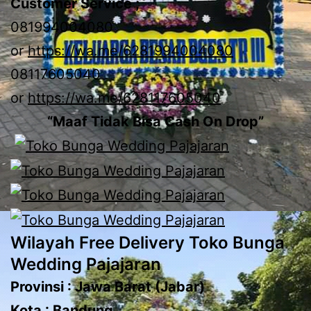
Customer Service ;
081994004080
or
https://wa.me/6281994004080
08117605040
or
https://wa.me/628117605040
“Maaf Tidak Bisa Cash On Drop”
Wilayah Free Delivery Toko Bunga
Wedding Pajajaran
Provinsi : Jawa Barat (Jabar)
Kota : Bandung