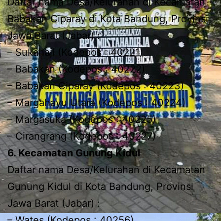
Daftar nama Desa/Kelurahan di Kecamatan
Babakan Ciparay di Kota Bandung, Provinsi
Jawa Barat (Jabar) :
– Sukahaji (Kodepos : 40221)
– Babakan (Kodepos : 40222)
– Babakan Ciparay (Kodepos : 40223)
– Margahayu Utara (Kodepos : 40224)
– Margasuka (Kodepos : 40225)
– Cirangrang (Kodepos : 40227)
6. Kecamatan Gunung Kidul
Daftar nama Desa/Kelurahan di Kecamatan
Gunung Kidul di Kota Bandung, Provinsi
Jawa Barat (Jabar) :
– Wates (Kodepos : 40256)