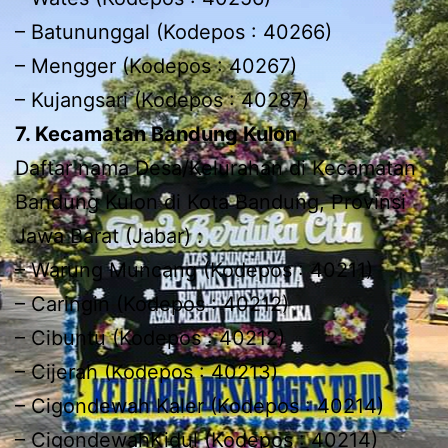
– Batununggal (Kodepos : 40266)
– Mengger (Kodepos : 40267)
– Kujangsari (Kodepos : 40287)
7. Kecamatan Bandung Kulon
Daftar nama Desa/Kelurahan di Kecamatan
Bandung Kulon di Kota Bandung, Provinsi
Jawa Barat (Jabar) :
– Warung Muncang (Kodepos : 40211)
– Caringin (Kodepos : 40212)
– Cibuntu (Kodepos : 40212)
– Cijerah (Kodepos : 40213)
– Cigondewah Kaler (Kodepos : 40214)
– CigondewahKidul (Kodepos : 40214)