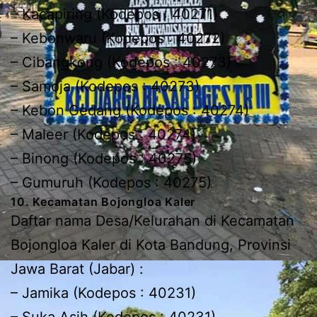
– Kacapiring (Kodepos : 40271)
– Kebonwaru (Kodepos : 40272)
– Cibangkong (Kodepos : 40273)
– Samoja (Kodepos : 40273)
– Kebon Gedang (Kodepos : 40274)
– Maleer (Kodepos : 40274)
– Binong (Kodepos : 40275)
– Gumuruh (Kodepos : 40275)
10. Kecamatan Bojongloa Kaler
Daftar nama Desa/Kelurahan di Kecamatan
Bojongloa Kaler di Kota Bandung, Provinsi
Jawa Barat (Jabar) :
– Jamika (Kodepos : 40231)
– Suka Asih (Kodepos : 40231)