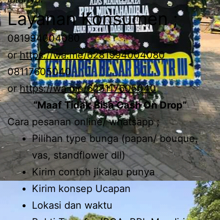
Layanan Konsumen ;
081994004080
or
https://wa.me/6281994004080
08117605040
or
https://wa.me/628117605040
“Maaf Tidak Bisa Cash On Drop”
Cara pesanan online/ whatsapp ;
Pilihan type bunga (papan/ bouque,
vas, standflower dll)
Kirim contoh jikalau punya
Kirim konsep Ucapan
Lokasi dan waktu