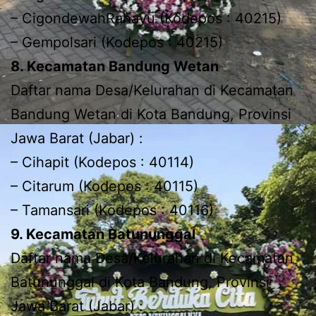
– CigondewahRahayu (Kodepos : 40215)
– Gempolsari (Kodepos : 40215)
8. Kecamatan Bandung Wetan
Daftar nama Desa/Kelurahan di Kecamatan
Bandung Wetan di Kota Bandung, Provinsi
Jawa Barat (Jabar) :
– Cihapit (Kodepos : 40114)
– Citarum (Kodepos : 40115)
– Tamansari (Kodepos : 40116)
9. Kecamatan Batununggal
Daftar nama Desa/Kelurahan di Kecamatan
Batununggal di Kota Bandung, Provinsi
Jawa Barat (Jabar) :