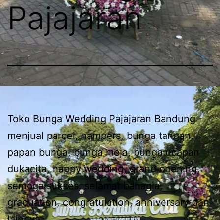
Pajajaran
Toko Bunga Wedding Pajajaran Bandung
menjual parcel, hampers, bunga tangan,
papan bunga, bunga meja, bunga ucapan
dukacita, happy wedding, grand opening,
semoga sukses, selamat bahagia,
graduation, congratulation, anniversary dan
lainnya.