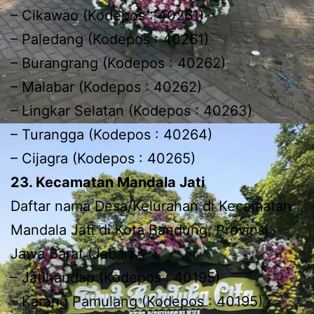
– Cikawao (Kodepos : 40261)
– Paledang (Kodepos : 40261)
– Burangrang (Kodepos : 40262)
– Malabar (Kodepos : 40262)
– Lingkar Selatan (Kodepos : 40263)
– Turangga (Kodepos : 40264)
– Cijagra (Kodepos : 40265)
23. Kecamatan Mandala Jati
Daftar nama Desa/Kelurahan di Kecamatan
Mandala Jati di Kota Bandung, Provinsi
Jawa Barat (Jabar) :
– Jatihandap (Kodepos : 40195)
– Karang Pamulang (Kodepos : 40195)