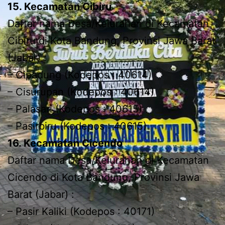
15. Kecamatan Cibiru
Daftar nama Desa/Kelurahan di Kecamatan
Cibiru di Kota Bandung, Provinsi Jawa Barat
(Jabar) :
– Cipadung (Kodepos : 40614)
– Cisurupan (Kodepos : 40614)
– Palasari (Kodepos : 40615)
– Pasirbiru (Kodepos : 40615)
16. Kecamatan Cicendo
Daftar nama Desa/Kelurahan di Kecamatan
Cicendo di Kota Bandung, Provinsi Jawa
Barat (Jabar) :
– Pasir Kaliki (Kodepos : 40171)