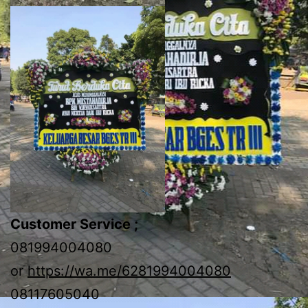
Customer Service ;
081994004080
or
https://wa.me/6281994004080
08117605040