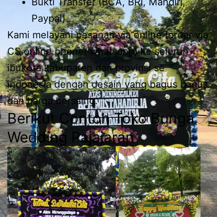
Bukti Transfer (BCA, BRI, Mandiri,
Paypal)
Kami melayani pesanan via online (order via
CS online phone/ whatsapp) ke seluruh
ibukota kabupaten dan provinsi se
indonesia dengan desain yang bagus bagus
dan harga bersaing.
Berikut Contoh Toko Bunga
Wedding Pajajaran