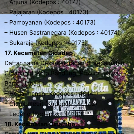
– Arjuna (Kodepos : 40172)
– Pajajaran (Kodepos : 40173)
– Pamoyanan (Kodepos : 40173)
– Husen Sastranegara (Kodepos : 40174)
– Sukaraja (Kodepos : 40175)
17. Kecamatan Cidadap
Daftar nama Desa/Kelurahan di Kecamatan
Cidadap di Kota Bandung, Provinsi Jawa
Barat (Jabar) :
– Hegarmanah (Kodepos : 40141)
– Ciumbuleuit (Kodepos : 40142)
– Ledeng (Kodepos : 40143)
18. Kecamatan Cinambo