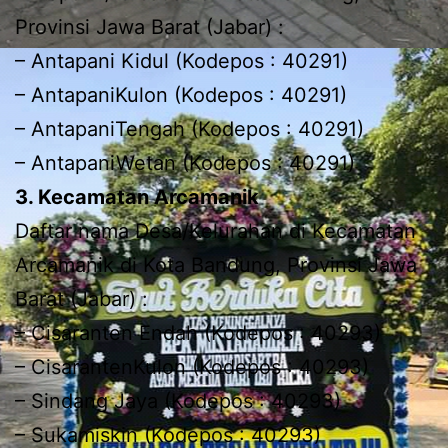
Provinsi Jawa Barat (Jabar) :
– Antapani Kidul (Kodepos : 40291)
– AntapaniKulon (Kodepos : 40291)
– AntapaniTengah (Kodepos : 40291)
– AntapaniWetan (Kodepos : 40291)
3. Kecamatan Arcamanik
Daftar nama Desa/Kelurahan di Kecamatan
Arcamanik di Kota Bandung, Provinsi Jawa
Barat (Jabar) :
– Cisaranten Endah (Kodepos : 40293)
– CisarantenKulon (Kodepos : 40293)
– Sindang Jaya (Kodepos : 40293)
– Sukamiskin (Kodepos : 40293)