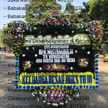
– Babakan Asih (Kodepos : 40232)
– Babakan Tarogong (Kodepos : 40232)
– Kopo (Kodepos : 40233)
11. Kecamatan Bojongloa Kidul
Daftar nama Desa/Kelurahan di Kecamatan
Bojongloa Kidul di Kota Bandung, Provinsi
Jawa Barat (Jabar) :
– Situsaeur (Kodepos : 40234)
– Kebon Lega (Kodepos : 40235)
– Cibaduyut (Kodepos : 40236)
– Mekarwangi (Kodepos : 40237)
– CibaduyutWetan (Kodepos : 40238)
– CibaduyutKidul (Kodepos : 40239)