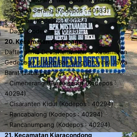
– Sadang Serang (Kodepos : 40133)
– Sekeloa (Kodepos : 40134)
– Dago (Kodepos : 40135)
20. Kecamatan Gedebage
Daftar nama Desa/Kelurahan di Kecamatan
Gedebage di Kota Bandung, Provinsi Jawa
Barat (Jabar) :
– Cimenerang (Cimincrang) (Kodepos :
40294)
– Cisaranten Kidul (Kodepos : 40294)
– Rancabalong (Kodepos : 40294)
– Rancanumpang (Kodepos : 40294)
21. Kecamatan Kiaracondong