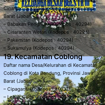
Daftar nama Desa/Kelurahan di Kecamatan
Cinambo di Kota Bandung, Provinsi Jawa
Barat (Jabar) :
– Babakan Penghulu (Kodepos : 40294)
– Cisaranten Wetan (Kodepos : 40294)
– Pakemitan (Kodepos : 40294)
– Sukamulya (Kodepos : 40294)
19. Kecamatan Coblong
Daftar nama Desa/Kelurahan di Kecamatan
Coblong di Kota Bandung, Provinsi Jawa
Barat (Jabar) :
– Cipaganti (Kodepos : 40131)
– Lebak Gede (Kodepos : 40132)
– Lebak Siliwangi (Kodepos : 40132)