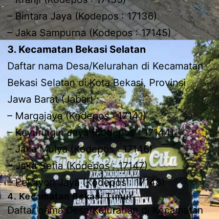
– Bintara Jaya (Kodepos : 17136)
– Jaka Sampurna (Kodepos : 17145)
3. Kecamatan Bekasi Selatan
Daftar nama Desa/Kelurahan di Kecamatan
Bekasi Selatan di Kota Bekasi, Provinsi
Jawa Barat (Jabar) :
– Margajaya (Kodepos : 17141)
– Kayuringin Jaya (Kodepos : 17144)
– Jaka Mulya (Kodepos : 17146)
– Jaka Setia (Kodepos : 17147)
– Pekayon Jaya (Kodepos : 17148)
4. Kecamatan Bekasi Timur
Daftar nama Desa/Kelurahan di Kecamatan