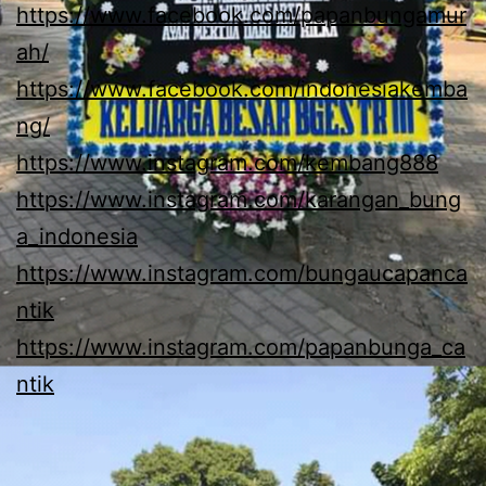
https://www.facebook.com/papanbungamur
ah/
https://www.facebook.com/indonesiakemba
ng/
https://www.instagram.com/kembang888
https://www.instagram.com/karangan_bung
a_indonesia
https://www.instagram.com/bungaucapanca
ntik
https://www.instagram.com/papanbunga_ca
ntik