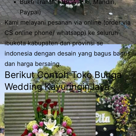
Bukti Transfer (BCA, BRI, Mandiri,
Paypal)
Kami melayani pesanan via online (order via
CS online phone/ whatsapp) ke seluruh
ibukota kabupaten dan provinsi se
indonesia dengan desain yang bagus bagus
dan harga bersaing.
Berikut Contoh Toko Bunga
Wedding KayuringinJaya