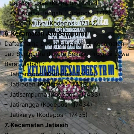
– Harapan Jaya (Kodepos : 17124)
– Kali Abang Tengah (Kodepos : 17125)
– Marga Mulya (Kodepos : 17142)
6. Kecamatan Jati Sampurna
Daftar nama Desa/Kelurahan di Kecamatan
Jati Sampurna di Kota Bekasi, Provinsi Jawa
Barat (Jabar) :
– Jatiranggon (Kodepos : 17432)
– Jatiraden (Kodepos : 17433)
– Jatisampurna (Kodepos : 17433)
– Jatirangga (Kodepos : 17434)
– Jatikarya (Kodepos : 17435)
7. Kecamatan Jatiasih