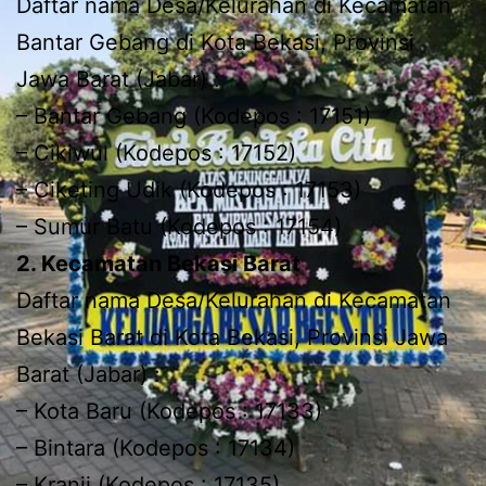
Daftar nama Desa/Kelurahan di Kecamatan
Bantar Gebang di Kota Bekasi, Provinsi
Jawa Barat (Jabar) :
– Bantar Gebang (Kodepos : 17151)
– Cikiwul (Kodepos : 17152)
– Ciketing Udik (Kodepos : 17153)
– Sumur Batu (Kodepos : 17154)
2. Kecamatan Bekasi Barat
Daftar nama Desa/Kelurahan di Kecamatan
Bekasi Barat di Kota Bekasi, Provinsi Jawa
Barat (Jabar) :
– Kota Baru (Kodepos : 17133)
– Bintara (Kodepos : 17134)
– Kranji (Kodepos : 17135)