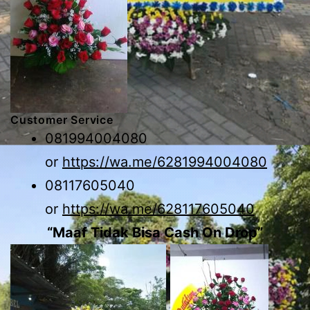
Customer Service
081994004080
or
https://wa.me/6281994004080
08117605040
or
https://wa.me/628117605040
“Maaf Tidak Bisa Cash On Drop”