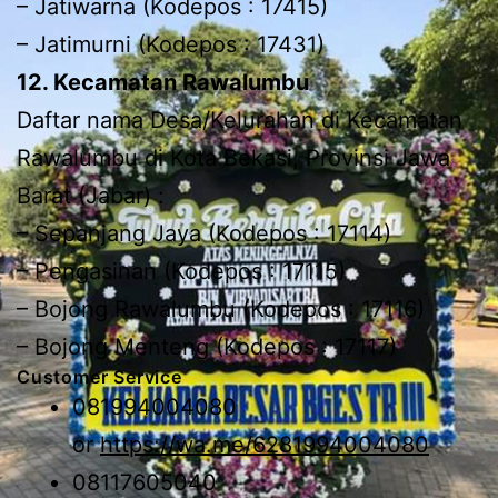
– Jatiwarna (Kodepos : 17415)
– Jatimurni (Kodepos : 17431)
12. Kecamatan Rawalumbu
Daftar nama Desa/Kelurahan di Kecamatan
Rawalumbu di Kota Bekasi, Provinsi Jawa
Barat (Jabar) :
– Sepanjang Jaya (Kodepos : 17114)
– Pengasinan (Kodepos : 17115)
– Bojong Rawalumbu (Kodepos : 17116)
– Bojong Menteng (Kodepos : 17117)
Customer Service
081994004080
or
https://wa.me/6281994004080
08117605040