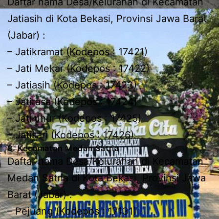
Daftar nama Desa/Kelurahan di Kecamatan
Jatiasih di Kota Bekasi, Provinsi Jawa Barat
(Jabar) :
– Jatikramat (Kodepos : 17421)
– Jati Mekar (Kodepos : 17422)
– Jatiasih (Kodepos : 17423)
– Jatirasa (Kodepos : 17424)
– Jatiluhur (Kodepos : 17425)
– Jatisari (Kodepos : 17426)
8. Kecamatan Medan Satria
Daftar nama Desa/Kelurahan di Kecamatan
Medan Satria di Kota Bekasi, Provinsi Jawa
Barat (Jabar) :
– Pejuang (Kodepos : 17131)