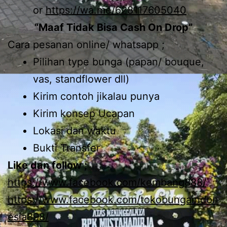
or
https://wa.me/628117605040
“Maaf Tidak Bisa Cash On Drop”
Cara pesanan online/ whatsapp ;
Pilihan type bunga (papan/ bouque,
vas, standflower dll)
Kirim contoh jikalau punya
Kirim konsep Ucapan
Lokasi dan waktu
Bukti Transfer
Like dan follow ;
https://www.facebook.com/kembang888/
https://www.facebook.com/tokobungaindon
esia898/