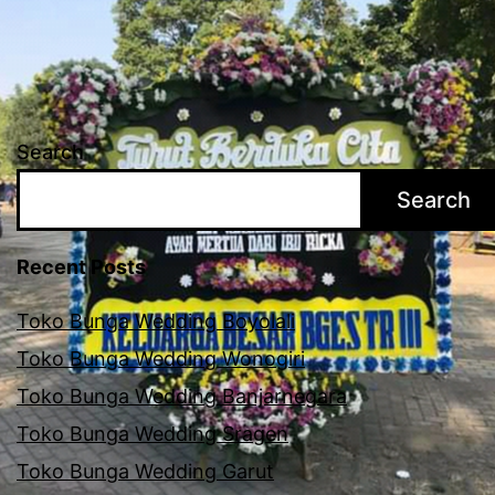
Search
Search
Recent Posts
Toko Bunga Wedding Boyolali
Toko Bunga Wedding Wonogiri
Toko Bunga Wedding Banjarnegara
Toko Bunga Wedding Sragen
Toko Bunga Wedding Garut