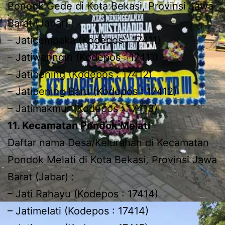
Pondok Gede di Kota Bekasi, Provinsi Jawa
Barat (Jabar) :
– Jaticempaka (Kodepos : 17411)
– Jatiwaringin (Kodepos : 17411)
– Jatibening (Kodepos : 17412)
– Jatibening Baru (Kodepos : 17412)
– Jatimakmur (Kodepos : 17413)
11. Kecamatan Pondok Melati
Daftar nama Desa/Kelurahan di Kecamatan
Pondok Melati di Kota Bekasi, Provinsi Jawa
Barat (Jabar) :
– Jati Rahayu (Kodepos : 17414)
– Jatimelati (Kodepos : 17414)