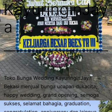
KayuringinJay
a
Toko Bunga Wedding KayuringinJaya
Bekasi menjual bunga ucapan dukacita,
happy wedding, grand opening, semoga
sukses, selamat bahagia, graduation,
congratulation, anniversary dan lainnya.