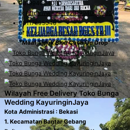
081994004080
or
https://wa.me/6281994004080
08117605040
or
https://wa.me/628117605040
“Maaf Tidak Bisa Cash On Drop”
Wilayah Free Delivery Toko Bunga
Wedding KayuringinJaya
Kota Administrasi : Bekasi
1. Kecamatan Bantar Gebang