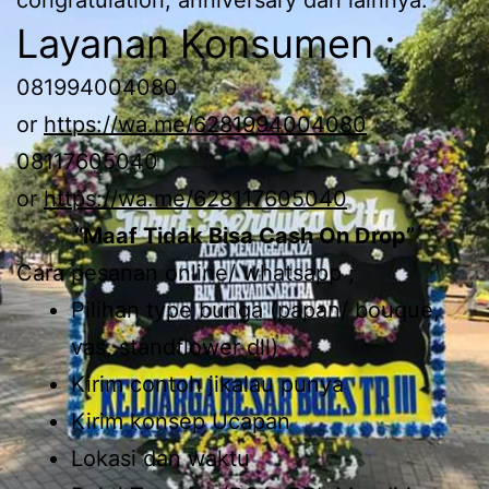
Layanan Konsumen ;
081994004080
or
https://wa.me/6281994004080
08117605040
or
https://wa.me/628117605040
“Maaf Tidak Bisa Cash On Drop”
Cara pesanan online/ whatsapp ;
Pilihan type bunga (papan/ bouque,
vas, standflower dll)
Kirim contoh jikalau punya
Kirim konsep Ucapan
Lokasi dan waktu