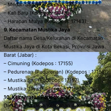
– Medan Satria (Kodepos : 17132)
– Kali Baru (Kodepos : 17133)
– Harapan Mulya (Kodepos : 17143)
9. Kecamatan Mustika Jaya
Daftar nama Desa/Kelurahan di Kecamatan
Mustika Jaya di Kota Bekasi, Provinsi Jawa
Barat (Jabar) :
– Cimuning (Kodepos : 17155)
– Pedurenan (Padurenan) (Kodepos : 17156)
– Mustika Sari (Kodepos : 17157)
– Mustika Jaya (Kodepos : 17158)
10. Kecamatan Pondok Gede
Daftar nama Desa/Kelurahan di Kecamatan