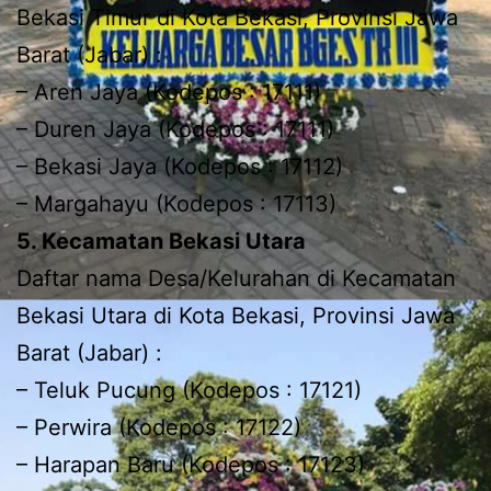
Bekasi Timur di Kota Bekasi, Provinsi Jawa
Barat (Jabar) :
– Aren Jaya (Kodepos : 17111)
– Duren Jaya (Kodepos : 17111)
– Bekasi Jaya (Kodepos : 17112)
– Margahayu (Kodepos : 17113)
5. Kecamatan Bekasi Utara
Daftar nama Desa/Kelurahan di Kecamatan
Bekasi Utara di Kota Bekasi, Provinsi Jawa
Barat (Jabar) :
– Teluk Pucung (Kodepos : 17121)
– Perwira (Kodepos : 17122)
– Harapan Baru (Kodepos : 17123)