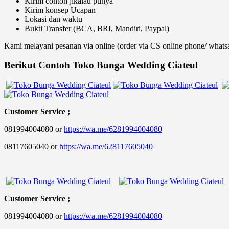
Kirim contoh jikalau punya
Kirim konsep Ucapan
Lokasi dan waktu
Bukti Transfer (BCA, BRI, Mandiri, Paypal)
Kami melayani pesanan via online (order via CS online phone/ whatsa
Berikut Contoh Toko Bunga Wedding Ciateul
Customer Service ;
081994004080 or
https://wa.me/6281994004080
08117605040 or
https://wa.me/628117605040
Customer Service ;
081994004080 or
https://wa.me/6281994004080