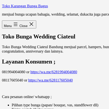
Skip
Toko Karangan Bunga Bagus
to
menjual bunga ucapan bahagia, wedding, selamat, dukacita juga parc
content
Menu
Close
Toko Bunga Wedding Ciateul
Toko Bunga Wedding Ciateul Bandung menjual parcel, hampers, bunga
congratulation, anniversary dan lainnya.
Layanan Konsumen ;
081994004080 or
https://wa.me/6281994004080
08117605040 or
https://wa.me/628117605040
Cara pesanan online/ whatsapp ;
Pilihan type bunga (papan/ bouque, vas, standflower dll)