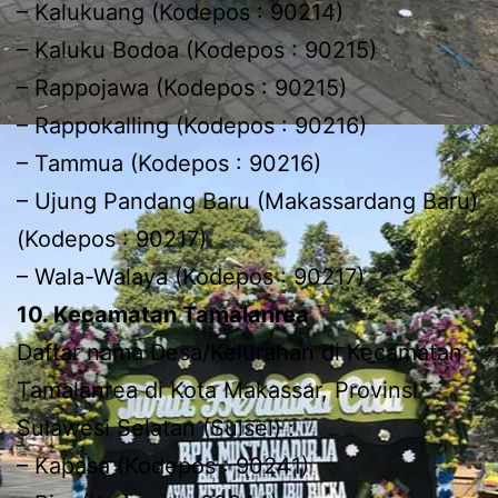
– Kalukuang (Kodepos : 90214)
– Kaluku Bodoa (Kodepos : 90215)
– Rappojawa (Kodepos : 90215)
– Rappokalling (Kodepos : 90216)
– Tammua (Kodepos : 90216)
– Ujung Pandang Baru (Makassardang Baru)
(Kodepos : 90217)
– Wala-Walaya (Kodepos : 90217)
10. Kecamatan Tamalanrea
Daftar nama Desa/Kelurahan di Kecamatan
Tamalanrea di Kota Makassar, Provinsi
Sulawesi Selatan (Sulsel) :
– Kapasa (Kodepos : 90241)