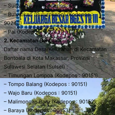
– Sudiang Raya (Kodepos : 90242)
– Buluroken (Bulurokeng) (Kodepos :
90243)
– Pai (Kodepos : 90243)
2. Kecamatan Bontoala
Daftar nama Desa/Kelurahan di Kecamatan
Bontoala di Kota Makassar, Provinsi
Sulawesi Selatan (Sulsel) :
– Timungan Lompoa (Kodepos : 90151)
– Tompo Balang (Kodepos : 90151)
– Wajo Baru (Kodepos : 90151)
– Malimongan Baru (Kodepos : 90152)
– Baraya (Kodepos : 90153)