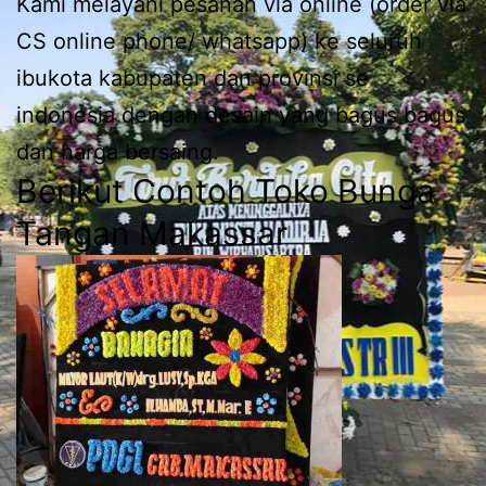
Kami melayani pesanan via online (order via
CS online phone/ whatsapp) ke seluruh
ibukota kabupaten dan provinsi se
indonesia dengan desain yang bagus bagus
dan harga bersaing.
Berikut Contoh Toko Bunga
Tangan Makassar