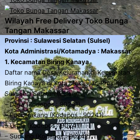
Wilayah Free Delivery Toko Bunga
Tangan Makassar
Provinsi : Sulawesi Selatan (Sulsel)
Kota Administrasi/Kotamadya : Makassar
1. Kecamatan Biring Kanaya
Daftar nama Desa/Kelurahan di Kecamatan
Biring Kanaya di Kota Makassar, Provinsi
Sulawesi Selatan (Sulsel) :
– Daya (Kodepos : 90241)
– Paccerakang (Kodepos : 90241)
– Untia (Kodepos : 90241)
– Sudiang (Kodepos : 90242)