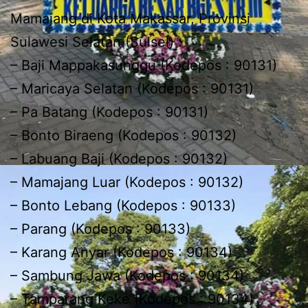
Mamajang di Kota Makassar, Provinsi
Sulawesi Selatan (Sulsel) :
– Baji Mappakasunggu (Kodepos : 90131)
– Maricaya Selatan (Kodepos : 90131)
– Pa Batang (Kodepos : 90131)
– Bonto Biraeng (Kodepos : 90132)
– Labuang Baji (Kodepos : 90132)
– Mamajang Luar (Kodepos : 90132)
– Bonto Lebang (Kodepos : 90133)
– Parang (Kodepos : 90133)
– Karang Anyar (Kodepos : 90134)
– Sambung Jawa (Kodepos : 90134)
– Tamparang Keke (Kodepos : 90134)