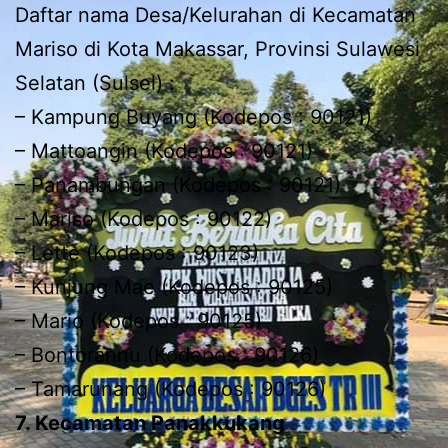
Daftar nama Desa/Kelurahan di Kecamatan
Mariso di Kota Makassar, Provinsi Sulawesi
Selatan (Sulsel) :
– Kampung Buyang (Kodepos : 90121)
– Mattoangin (Kodepos : 90121)
– Panambungan (Kodepos : 90121)
– Mariso (Kodepos : 90122)
– Lette (Kodepos : 90123)
– Kunjung Mae (Kodepos : 90125)
– Mario (Kodepos : 90125)
– Bontorannu (Kodepos : 90126)
– Tamarunang (Kodepos : 90126)
7. Kecamatan Panakkukang