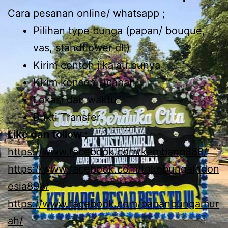
Cara pesanan online/ whatsapp ;
Pilihan type bunga (papan/ bouque,
vas, standflower dll)
Kirim contoh jikalau punya
Kirim konsep Ucapan
Lokasi dan waktu
Bukti Transfer
Like dan follow ;
https://www.facebook.com/kembang888/
https://www.facebook.com/tokobungaindon
esia898/
https://www.facebook.com/papanbungamur
ah/