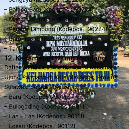
– Balang Baru (Kodepos : 90224)
– Maccini Sombala (Kodepos : 90224)
– Parang Tambung (Kodepos : 90224)
– Barombong (Kodepos : 90225)
– Tanjung Merdeka (Kodepos : 90225)
12. Kecamatan Ujung Pandang
Daftar nama Desa/Kelurahan di Kecamatan
Ujung Pandang di Kota Makassar, Provinsi
Sulawesi Selatan (Sulsel) :
– Baru (Kodepos : 90111)
– Bulogading (Kodepos : 90111)
– Lae – Lae (Kodepos : 90111)
– Losari (Kodepos : 90112)