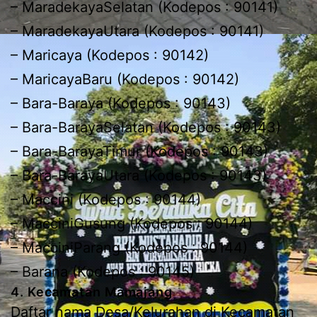
– MaradekayaSelatan (Kodepos : 90141)
– MaradekayaUtara (Kodepos : 90141)
– Maricaya (Kodepos : 90142)
– MaricayaBaru (Kodepos : 90142)
– Bara-Baraya (Kodepos : 90143)
– Bara-BarayaSelatan (Kodepos : 90143)
– Bara-BarayaTimur (Kodepos : 90143)
– Bara-BarayaUtara (Kodepos : 90143)
– Maccini (Kodepos : 90144)
– MacciniGusung (Kodepos : 90144)
– MacciniParang (Kodepos : 90144)
– Barana (Kodepos : 90145)
4. Kecamatan Mamajang
Daftar nama Desa/Kelurahan di Kecamatan