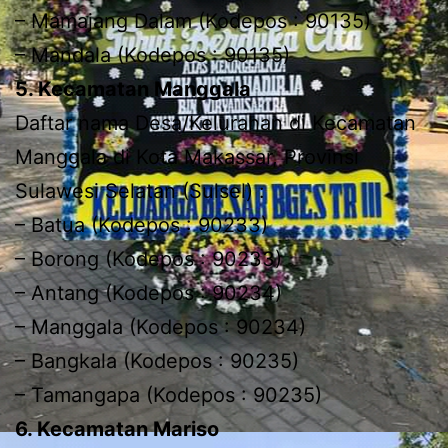
– Mamajang Dalam (Kodepos : 90135)
– Mandala (Kodepos : 90135)
5. Kecamatan Manggala
Daftar nama Desa/Kelurahan di Kecamatan
Manggala di Kota Makassar, Provinsi
Sulawesi Selatan (Sulsel) :
– Batua (Kodepos : 90233)
– Borong (Kodepos : 90233)
– Antang (Kodepos : 90234)
– Manggala (Kodepos : 90234)
– Bangkala (Kodepos : 90235)
– Tamangapa (Kodepos : 90235)
6. Kecamatan Mariso