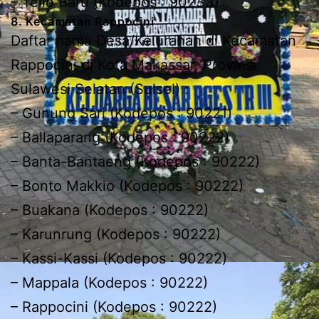
– Tello Baru (Kodepos : 90233)
8. Kecamatan Rappocini
Daftar nama Desa/Kelurahan di Kecamatan
Rappocini di Kota Makassar, Provinsi
Sulawesi Selatan (Sulsel) :
– Gunung Sari (Kodepos : 90221)
– Ballaparang (Kodepos : 90222)
– Banta-Bantaeng (Kodepos : 90222)
– Bonto Makkio (Kodepos : 90222)
– Buakana (Kodepos : 90222)
– Karunrung (Kodepos : 90222)
– Kassi-Kassi (Kodepos : 90222)
– Mappala (Kodepos : 90222)
– Rappocini (Kodepos : 90222)