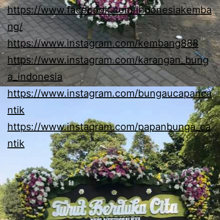
https://www.facebook.com/indonesiakemba
ng/
https://www.instagram.com/kembang888
https://www.instagram.com/karangan_bung
a_indonesia
https://www.instagram.com/bungaucapanca
ntik
https://www.instagram.com/papanbunga_ca
ntik