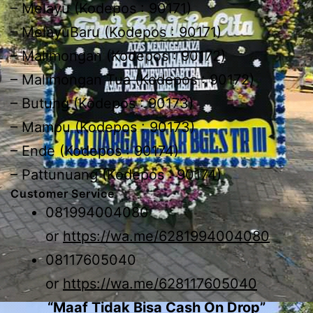
– Melayu (Kodepos : 90171)
– MelayuBaru (Kodepos : 90171)
– Malimongan (Kodepos : 90172)
– Malimongan Tua (Kodepos : 90172)
– Butung (Kodepos : 90173)
– Mampu (Kodepos : 90173)
– Ende (Kodepos : 90174)
– Pattunuang (Kodepos : 90174)
Customer Service
081994004080
or
https://wa.me/6281994004080
08117605040
or
https://wa.me/628117605040
“Maaf Tidak Bisa Cash On Drop”