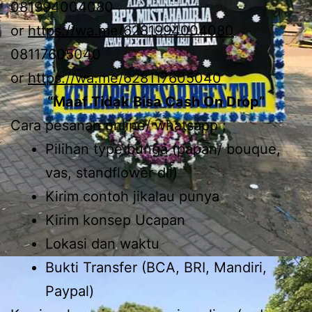
081994004080
or
https://wa.me/6281994004080
08117605040
or
https://wa.me/628117605040
“Maaf Tidak Bisa Cash On Drop”
Cara pesanan online/ whatsapp ;
Pilihan type bunga (papan/ bouque,
vas, standflower dll)
Kirim contoh jikalau punya
Kirim konsep Ucapan
Lokasi dan waktu
Bukti Transfer (BCA, BRI, Mandiri,
Paypal)