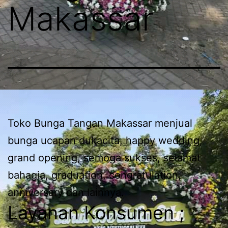
Makassar
Toko Bunga Tangan Makassar menjual
bunga ucapan dukacita, happy wedding,
grand opening, semoga sukses, selamat
bahagia, graduation, congratulation,
anniversary dan lainnya.
Layanan Konsumen ;