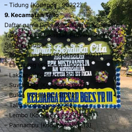
– Tidung (Kodepos : 90222)
9. Kecamatan Tallo
Daftar nama Desa/Kelurahan di Kecamatan
Tallo di Kota Makassar, Provinsi Sulawesi
Selatan (Sulsel) :
– Bunga Eja Beru (Kodepos : 90211)
– La Latang (Kodepos : 90211)
– Lakkang (Kodepos : 90211)
– Suwangga (Kodepos : 90211)
– Buloa (Kodepos : 90212)
– Tallo (Kodepos : 90212)
– Lembo (Kodepos : 90213)
– Pannampu (Kodepos : 90213)