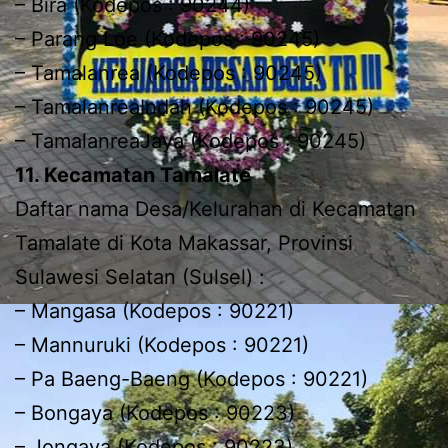
– Bira (Kodepos : 90244)
– Parang Loe (Kodepos : 90245)
– Tamalanrea (Kodepos : 90245)
– TamalanreaIndah (Kodepos : 90245)
– TamalanreaJaya (Kodepos : 90245)
11. Kecamatan Tamalate
Daftar nama Desa/Kelurahan di Kecamatan
Tamalate di Kota Makassar, Provinsi
Sulawesi Selatan (Sulsel) :
– Mangasa (Kodepos : 90221)
– Mannuruki (Kodepos : 90221)
– Pa Baeng-Baeng (Kodepos : 90221)
– Bongaya (Kodepos : 90223)
– Jongaya (Kodepos : 90223)