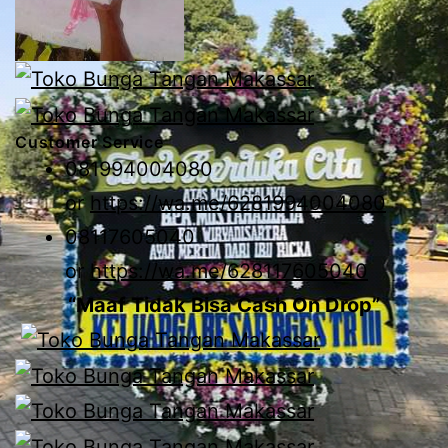
Customer Service
081994004080
or
https://wa.me/6281994004080
08117605040
or
https://wa.me/628117605040
“Maaf Tidak Bisa Cash On Drop”