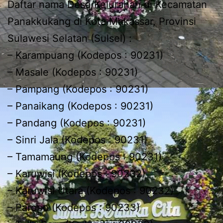
Daftar nama Desa/Kelurahan di Kecamatan
Panakkukang di Kota Makassar, Provinsi
Sulawesi Selatan (Sulsel) :
– Karampuang (Kodepos : 90231)
– Masale (Kodepos : 90231)
– Pampang (Kodepos : 90231)
– Panaikang (Kodepos : 90231)
– Pandang (Kodepos : 90231)
– Sinri Jala (Kodepos : 90231)
– Tamamaung (Kodepos : 90231)
– Karuwisi (Kodepos : 90232)
– Karuwisi Utara (Kodepos : 90232)
– Paropo (Kodepos : 90233)