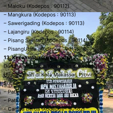
– Maloku (Kodepos : 90112)
– Mangkura (Kodepos : 90113)
– Sawerigading (Kodepos : 90113)
– Lajangiru (Kodepos : 90114)
– Pisang Selatan (Kodepos : 90114)
– PisangUtara (Kodepos : 90115)
13. Kecamatan Ujung Tanah
Daftar nama Desa/Kelurahan di Kecamatan
Ujung Tanah di Kota Makassar, Provinsi
Sulawesi Selatan (Sulsel) :
– Pattingalloang (Kodepos : 90161)
– PattingalloangBaru (Kodepos : 90161)
– Camba Berua (Kodepos : 90162)