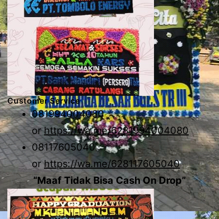
Customer Service
081994004080
or
https://wa.me/6281994004080
08117605040
or
https://wa.me/628117605040
“Maaf Tidak Bisa Cash On Drop”