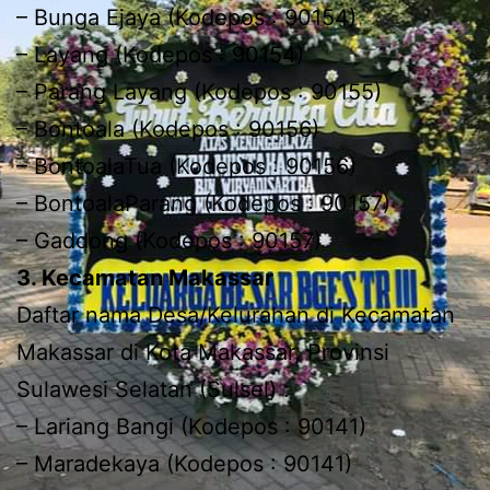
– Bunga Ejaya (Kodepos : 90154)
– Layang (Kodepos : 90154)
– Parang Layang (Kodepos : 90155)
– Bontoala (Kodepos : 90156)
– BontoalaTua (Kodepos : 90156)
– BontoalaParang (Kodepos : 90157)
– Gaddong (Kodepos : 90157)
3. Kecamatan Makassar
Daftar nama Desa/Kelurahan di Kecamatan
Makassar di Kota Makassar, Provinsi
Sulawesi Selatan (Sulsel) :
– Lariang Bangi (Kodepos : 90141)
– Maradekaya (Kodepos : 90141)