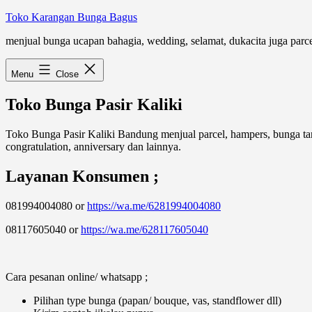
Skip
Toko Karangan Bunga Bagus
to
menjual bunga ucapan bahagia, wedding, selamat, dukacita juga parc
content
Menu
Close
Toko Bunga Pasir Kaliki
Toko Bunga Pasir Kaliki Bandung menjual parcel, hampers, bunga ta
congratulation, anniversary dan lainnya.
Layanan Konsumen ;
081994004080 or
https://wa.me/6281994004080
08117605040 or
https://wa.me/628117605040
Cara pesanan online/ whatsapp ;
Pilihan type bunga (papan/ bouque, vas, standflower dll)