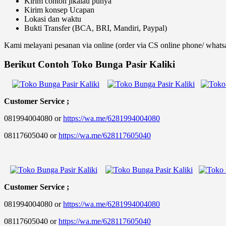
Kirim contoh jikalau punya
Kirim konsep Ucapan
Lokasi dan waktu
Bukti Transfer (BCA, BRI, Mandiri, Paypal)
Kami melayani pesanan via online (order via CS online phone/ whatsa
Berikut Contoh Toko Bunga Pasir Kaliki
Customer Service ;
081994004080 or
https://wa.me/6281994004080
08117605040 or
https://wa.me/628117605040
Customer Service ;
081994004080 or
https://wa.me/6281994004080
08117605040 or
https://wa.me/628117605040