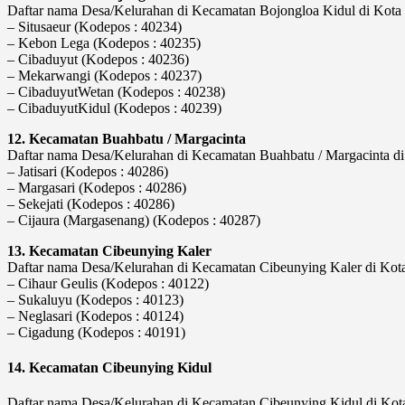
Daftar nama Desa/Kelurahan di Kecamatan Bojongloa Kidul di Kota B
– Situsaeur (Kodepos : 40234)
– Kebon Lega (Kodepos : 40235)
– Cibaduyut (Kodepos : 40236)
– Mekarwangi (Kodepos : 40237)
– CibaduyutWetan (Kodepos : 40238)
– CibaduyutKidul (Kodepos : 40239)
12. Kecamatan Buahbatu / Margacinta
Daftar nama Desa/Kelurahan di Kecamatan Buahbatu / Margacinta di 
– Jatisari (Kodepos : 40286)
– Margasari (Kodepos : 40286)
– Sekejati (Kodepos : 40286)
– Cijaura (Margasenang) (Kodepos : 40287)
13. Kecamatan Cibeunying Kaler
Daftar nama Desa/Kelurahan di Kecamatan Cibeunying Kaler di Kota 
– Cihaur Geulis (Kodepos : 40122)
– Sukaluyu (Kodepos : 40123)
– Neglasari (Kodepos : 40124)
– Cigadung (Kodepos : 40191)
14. Kecamatan Cibeunying Kidul
Daftar nama Desa/Kelurahan di Kecamatan Cibeunying Kidul di Kota 