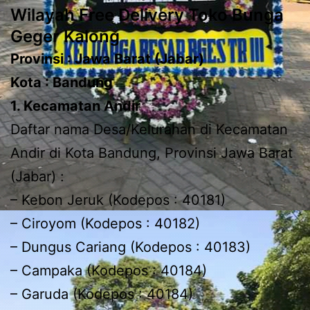
Wilayah Free Delivery Toko Bunga
Geger Kalong
Provinsi : Jawa Barat (Jabar)
Kota : Bandung
1. Kecamatan Andir
Daftar nama Desa/Kelurahan di Kecamatan
Andir di Kota Bandung, Provinsi Jawa Barat
(Jabar) :
– Kebon Jeruk (Kodepos : 40181)
– Ciroyom (Kodepos : 40182)
– Dungus Cariang (Kodepos : 40183)
– Campaka (Kodepos : 40184)
– Garuda (Kodepos : 40184)