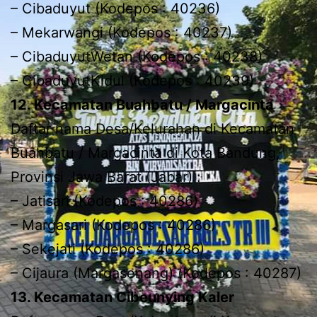
– Cibaduyut (Kodepos : 40236)
– Mekarwangi (Kodepos : 40237)
– CibaduyutWetan (Kodepos : 40238)
– CibaduyutKidul (Kodepos : 40239)
12. Kecamatan Buahbatu / Margacinta
Daftar nama Desa/Kelurahan di Kecamatan
Buahbatu / Margacinta di Kota Bandung,
Provinsi Jawa Barat (Jabar) :
– Jatisari (Kodepos : 40286)
– Margasari (Kodepos : 40286)
– Sekejati (Kodepos : 40286)
– Cijaura (Margasenang) (Kodepos : 40287)
13. Kecamatan Cibeunying Kaler