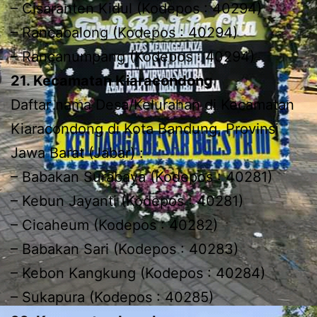
– Cisaranten Kidul (Kodepos : 40294)
– Rancabalong (Kodepos : 40294)
– Rancanumpang (Kodepos : 40294)
21. Kecamatan Kiaracondong
Daftar nama Desa/Kelurahan di Kecamatan
Kiaracondong di Kota Bandung, Provinsi
Jawa Barat (Jabar) :
– Babakan Surabaya (Kodepos : 40281)
– Kebun Jayanti (Kodepos : 40281)
– Cicaheum (Kodepos : 40282)
– Babakan Sari (Kodepos : 40283)
– Kebon Kangkung (Kodepos : 40284)
– Sukapura (Kodepos : 40285)