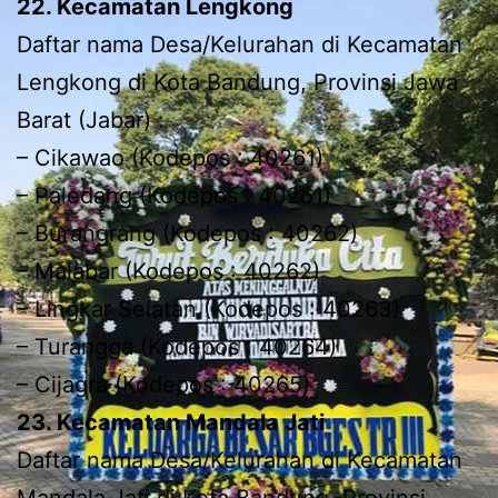
22. Kecamatan Lengkong
Daftar nama Desa/Kelurahan di Kecamatan
Lengkong di Kota Bandung, Provinsi Jawa
Barat (Jabar) :
– Cikawao (Kodepos : 40261)
– Paledang (Kodepos : 40261)
– Burangrang (Kodepos : 40262)
– Malabar (Kodepos : 40262)
– Lingkar Selatan (Kodepos : 40263)
– Turangga (Kodepos : 40264)
– Cijagra (Kodepos : 40265)
23. Kecamatan Mandala Jati
Daftar nama Desa/Kelurahan di Kecamatan
Mandala Jati di Kota Bandung, Provinsi