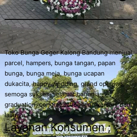
Toko Bunga Geger Kalong Bandung menjual
parcel, hampers, bunga tangan, papan
bunga, bunga meja, bunga ucapan
dukacita, happy wedding, grand opening,
semoga sukses, selamat bahagia,
graduation, congratulation, anniversary dan
lainnya.
Layanan Konsumen ;