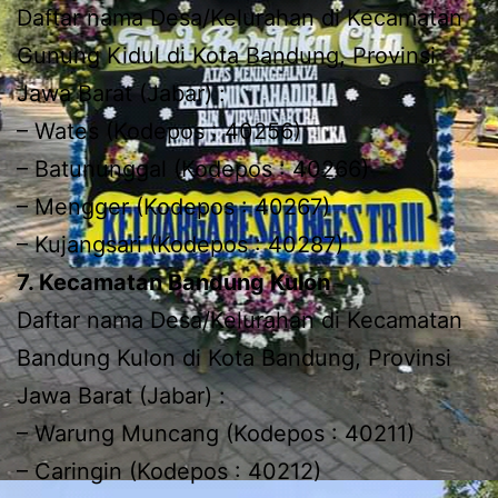
Daftar nama Desa/Kelurahan di Kecamatan
Gunung Kidul di Kota Bandung, Provinsi
Jawa Barat (Jabar) :
– Wates (Kodepos : 40256)
– Batununggal (Kodepos : 40266)
– Mengger (Kodepos : 40267)
– Kujangsari (Kodepos : 40287)
7. Kecamatan Bandung Kulon
Daftar nama Desa/Kelurahan di Kecamatan
Bandung Kulon di Kota Bandung, Provinsi
Jawa Barat (Jabar) :
– Warung Muncang (Kodepos : 40211)
– Caringin (Kodepos : 40212)