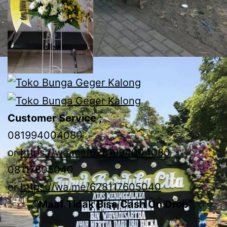
Customer Service ;
081994004080
or
https://wa.me/6281994004080
08117605040
or
https://wa.me/628117605040
“Maaf Tidak Bisa Cash On Drop”