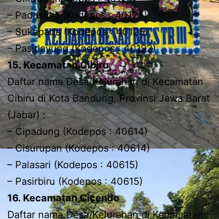
– Padasuka (Kodepos : 40125)
– Sukapada (Kodepos : 40125)
– Pasirlayung (Kodepos : 40192)
15. Kecamatan Cibiru
Daftar nama Desa/Kelurahan di Kecamatan
Cibiru di Kota Bandung, Provinsi Jawa Barat
(Jabar) :
– Cipadung (Kodepos : 40614)
– Cisurupan (Kodepos : 40614)
– Palasari (Kodepos : 40615)
– Pasirbiru (Kodepos : 40615)
16. Kecamatan Cicendo
Daftar nama Desa/Kelurahan di Kecamatan