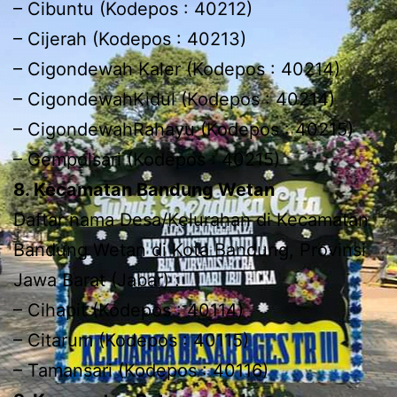
– Cibuntu (Kodepos : 40212)
– Cijerah (Kodepos : 40213)
– Cigondewah Kaler (Kodepos : 40214)
– CigondewahKidul (Kodepos : 40214)
– CigondewahRahayu (Kodepos : 40215)
– Gempolsari (Kodepos : 40215)
8. Kecamatan Bandung Wetan
Daftar nama Desa/Kelurahan di Kecamatan
Bandung Wetan di Kota Bandung, Provinsi
Jawa Barat (Jabar) :
– Cihapit (Kodepos : 40114)
– Citarum (Kodepos : 40115)
– Tamansari (Kodepos : 40116)