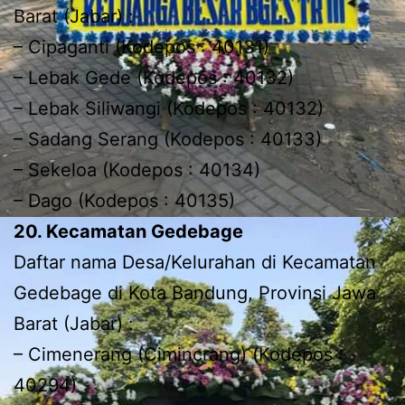
Barat (Jabar) :
– Cipaganti (Kodepos : 40131)
– Lebak Gede (Kodepos : 40132)
– Lebak Siliwangi (Kodepos : 40132)
– Sadang Serang (Kodepos : 40133)
– Sekeloa (Kodepos : 40134)
– Dago (Kodepos : 40135)
20. Kecamatan Gedebage
Daftar nama Desa/Kelurahan di Kecamatan
Gedebage di Kota Bandung, Provinsi Jawa
Barat (Jabar) :
– Cimenerang (Cimincrang) (Kodepos :
40294)