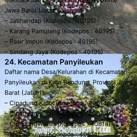
Jawa Barat (Jabar) :
– Jatihandap (Kodepos : 40195)
– Karang Pamulang (Kodepos : 40195)
– Pasir Impun (Kodepos : 40195)
– Sindang Jaya (Kodepos : 40195)
24. Kecamatan Panyileukan
Daftar nama Desa/Kelurahan di Kecamatan
Panyileukan di Kota Bandung, Provinsi Jawa
Barat (Jabar) :
– Cipadung Kidul (Kodepos : 40614)
– CipadungKulon (Kodepos : 40614)
– CipadungWetan (Kodepos : 40614)
– Mekarmulya (Kodepos : 40614)