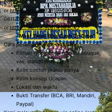
081994004080
or
https://wa.me/6281994004080
08117605040
or
https://wa.me/628117605040
“Maaf Tidak Bisa Cash On Drop”
Cara pesanan online/ whatsapp ;
Pilihan type bunga (papan/ bouque,
vas, standflower dll)
Kirim contoh jikalau punya
Kirim konsep Ucapan
Lokasi dan waktu
Bukti Transfer (BCA, BRI, Mandiri,
Paypal)