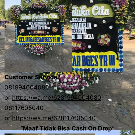
Customer Service ;
081994004080
or
https://wa.me/6281994004080
08117605040
or
https://wa.me/628117605040
“Maaf Tidak Bisa Cash On Drop”