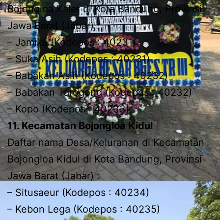
Bojongloa Kaler di Kota Bandung, Provinsi
Jawa Barat (Jabar) :
– Jamika (Kodepos : 40231)
– Suka Asih (Kodepos : 40231)
– Babakan Asih (Kodepos : 40232)
– Babakan Tarogong (Kodepos : 40232)
– Kopo (Kodepos : 40233)
11. Kecamatan Bojongloa Kidul
Daftar nama Desa/Kelurahan di Kecamatan
Bojongloa Kidul di Kota Bandung, Provinsi
Jawa Barat (Jabar) :
– Situsaeur (Kodepos : 40234)
– Kebon Lega (Kodepos : 40235)