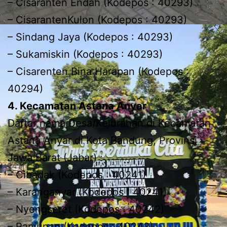
– Cisaranten Endah (Kodepos : 40293)
– CisarantenKulon (Kodepos : 40293)
– Sindang Jaya (Kodepos : 40293)
– Sukamiskin (Kodepos : 40293)
– Cisarenten Bina Harapan (Kodepos :
40294)
4. Kecamatan Astana Anyar
Daftar nama Desa/Kelurahan di Kecamatan
Astana Anyar di Kota Bandung, Provinsi
Jawa Barat (Jabar) :
– Cibadak (Kodepos : 40241)
– Karanganyar (Kodepos : 40241)
– Nyengseret (Kodepos : 40242)
– Panjunan (Kodepos : 40242)