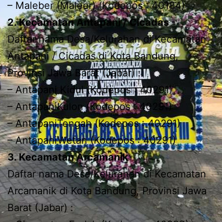
– Maleber (Maleer) (Kodepos : 40184)
2. Kecamatan Antapani / Cicadas
Daftar nama Desa/Kelurahan di Kecamatan
Antapani / Cicadas di Kota Bandung,
Provinsi Jawa Barat (Jabar) :
– Antapani Kidul (Kodepos : 40291)
– AntapaniKulon (Kodepos : 40291)
– AntapaniTengah (Kodepos : 40291)
– AntapaniWetan (Kodepos : 40291)
3. Kecamatan Arcamanik
Daftar nama Desa/Kelurahan di Kecamatan
Arcamanik di Kota Bandung, Provinsi Jawa
Barat (Jabar) :