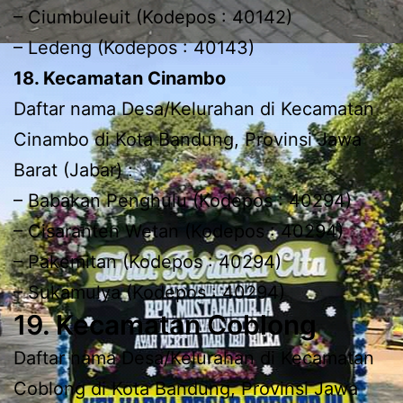
– Ciumbuleuit (Kodepos : 40142)
– Ledeng (Kodepos : 40143)
18. Kecamatan Cinambo
Daftar nama Desa/Kelurahan di Kecamatan
Cinambo di Kota Bandung, Provinsi Jawa
Barat (Jabar) :
– Babakan Penghulu (Kodepos : 40294)
– Cisaranten Wetan (Kodepos : 40294)
– Pakemitan (Kodepos : 40294)
– Sukamulya (Kodepos : 40294)
19. Kecamatan Coblong
Daftar nama Desa/Kelurahan di Kecamatan
Coblong di Kota Bandung, Provinsi Jawa