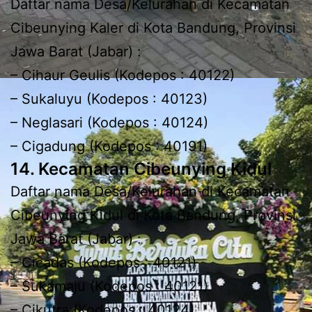
Daftar nama Desa/Kelurahan di Kecamatan
Cibeunying Kaler di Kota Bandung, Provinsi
Jawa Barat (Jabar) :
– Cihaur Geulis (Kodepos : 40122)
– Sukaluyu (Kodepos : 40123)
– Neglasari (Kodepos : 40124)
– Cigadung (Kodepos : 40191)
14. Kecamatan Cibeunying Kidul
Daftar nama Desa/Kelurahan di Kecamatan
Cibeunying Kidul di Kota Bandung, Provinsi
Jawa Barat (Jabar) :
– Cicadas (Kodepos : 40121)
– Sukamaju (Kodepos : 40121)
– Cikutra (Kodepos : 40124)