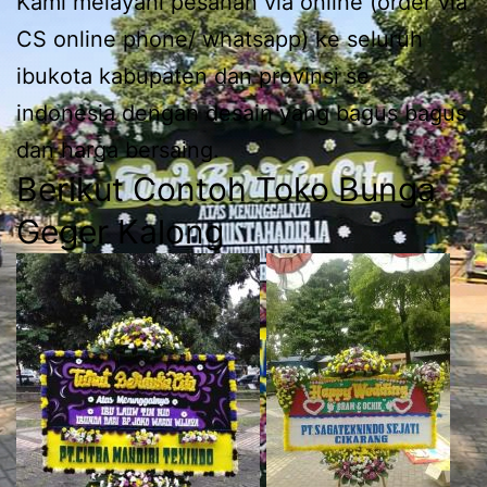
Kami melayani pesanan via online (order via
CS online phone/ whatsapp) ke seluruh
ibukota kabupaten dan provinsi se
indonesia dengan desain yang bagus bagus
dan harga bersaing.
Berikut Contoh Toko Bunga
Geger Kalong