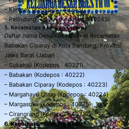
– Karasak (Kodepos : 40243)
– Pelindung Hewan (Kodepos : 40243)
5. Kecamatan Babakan Ciparay
Daftar nama Desa/Kelurahan di Kecamatan
Babakan Ciparay di Kota Bandung, Provinsi
Jawa Barat (Jabar) :
– Sukahaji (Kodepos : 40221)
– Babakan (Kodepos : 40222)
– Babakan Ciparay (Kodepos : 40223)
– Margahayu Utara (Kodepos : 40224)
– Margasuka (Kodepos : 40225)
– Cirangrang (Kodepos : 40227)
6. Kecamatan Gunung Kidul