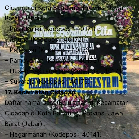
Cicendo di Kota Bandung, Provinsi Jawa
Barat (Jabar) :
– Pasir Kaliki (Kodepos : 40171)
– Arjuna (Kodepos : 40172)
– Pajajaran (Kodepos : 40173)
– Pamoyanan (Kodepos : 40173)
– Husen Sastranegara (Kodepos : 40174)
– Sukaraja (Kodepos : 40175)
17. Kecamatan Cidadap
Daftar nama Desa/Kelurahan di Kecamatan
Cidadap di Kota Bandung, Provinsi Jawa
Barat (Jabar) :
– Hegarmanah (Kodepos : 40141)