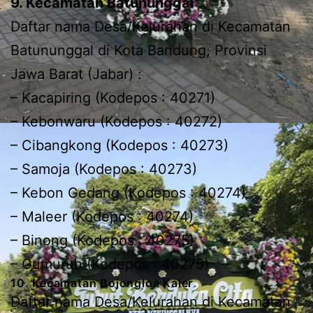
9. Kecamatan Batununggal
Daftar nama Desa/Kelurahan di Kecamatan
Batununggal di Kota Bandung, Provinsi
Jawa Barat (Jabar) :
– Kacapiring (Kodepos : 40271)
– Kebonwaru (Kodepos : 40272)
– Cibangkong (Kodepos : 40273)
– Samoja (Kodepos : 40273)
– Kebon Gedang (Kodepos : 40274)
– Maleer (Kodepos : 40274)
– Binong (Kodepos : 40275)
– Gumuruh (Kodepos : 40275)
10. Kecamatan Bojongloa Kaler
Daftar nama Desa/Kelurahan di Kecamatan