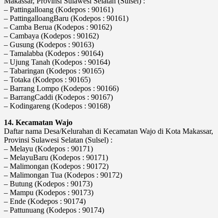
Makassar, Provinsi Sulawesi Selatan (Sulsel) :
– Pattingalloang (Kodepos : 90161)
– PattingalloangBaru (Kodepos : 90161)
– Camba Berua (Kodepos : 90162)
– Cambaya (Kodepos : 90162)
– Gusung (Kodepos : 90163)
– Tamalabba (Kodepos : 90164)
– Ujung Tanah (Kodepos : 90164)
– Tabaringan (Kodepos : 90165)
– Totaka (Kodepos : 90165)
– Barrang Lompo (Kodepos : 90166)
– BarrangCaddi (Kodepos : 90167)
– Kodingareng (Kodepos : 90168)
14. Kecamatan Wajo
Daftar nama Desa/Kelurahan di Kecamatan Wajo di Kota Makassar,
Provinsi Sulawesi Selatan (Sulsel) :
– Melayu (Kodepos : 90171)
– MelayuBaru (Kodepos : 90171)
– Malimongan (Kodepos : 90172)
– Malimongan Tua (Kodepos : 90172)
– Butung (Kodepos : 90173)
– Mampu (Kodepos : 90173)
– Ende (Kodepos : 90174)
– Pattunuang (Kodepos : 90174)