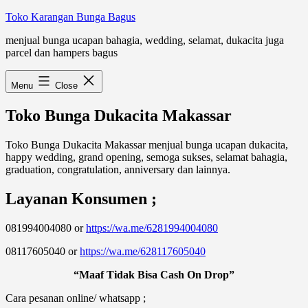
Skip
Toko Karangan Bunga Bagus
to
menjual bunga ucapan bahagia, wedding, selamat, dukacita juga
content
parcel dan hampers bagus
Menu
Close
Toko Bunga Dukacita Makassar
Toko Bunga Dukacita Makassar menjual bunga ucapan dukacita,
happy wedding, grand opening, semoga sukses, selamat bahagia,
graduation, congratulation, anniversary dan lainnya.
Layanan Konsumen ;
081994004080 or
https://wa.me/6281994004080
08117605040 or
https://wa.me/628117605040
“Maaf Tidak Bisa Cash On Drop”
Cara pesanan online/ whatsapp ;