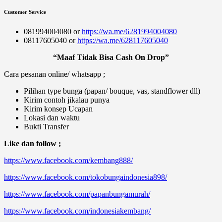
Customer Service
081994004080 or
https://wa.me/6281994004080
08117605040 or
https://wa.me/628117605040
“Maaf Tidak Bisa Cash On Drop”
Cara pesanan online/ whatsapp ;
Pilihan type bunga (papan/ bouque, vas, standflower dll)
Kirim contoh jikalau punya
Kirim konsep Ucapan
Lokasi dan waktu
Bukti Transfer
Like dan follow ;
https://www.facebook.com/kembang888/
https://www.facebook.com/tokobungaindonesia898/
https://www.facebook.com/papanbungamurah/
https://www.facebook.com/indonesiakembang/