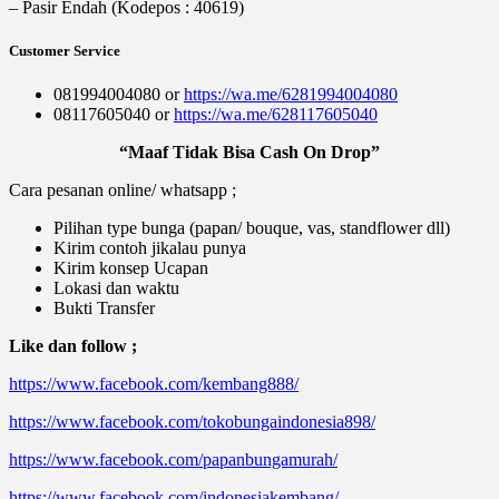
– Pasir Endah (Kodepos : 40619)
Customer Service
081994004080 or
https://wa.me/6281994004080
08117605040 or
https://wa.me/628117605040
“Maaf Tidak Bisa Cash On Drop”
Cara pesanan online/ whatsapp ;
Pilihan type bunga (papan/ bouque, vas, standflower dll)
Kirim contoh jikalau punya
Kirim konsep Ucapan
Lokasi dan waktu
Bukti Transfer
Like dan follow ;
https://www.facebook.com/kembang888/
https://www.facebook.com/tokobungaindonesia898/
https://www.facebook.com/papanbungamurah/
https://www.facebook.com/indonesiakembang/