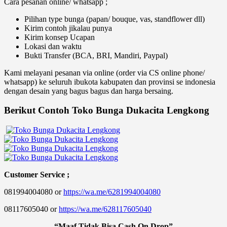
Cara pesanan online/ whatsapp ;
Pilihan type bunga (papan/ bouque, vas, standflower dll)
Kirim contoh jikalau punya
Kirim konsep Ucapan
Lokasi dan waktu
Bukti Transfer (BCA, BRI, Mandiri, Paypal)
Kami melayani pesanan via online (order via CS online phone/
whatsapp) ke seluruh ibukota kabupaten dan provinsi se indonesia
dengan desain yang bagus bagus dan harga bersaing.
Berikut Contoh Toko Bunga Dukacita Lengkong
Customer Service ;
081994004080 or
https://wa.me/6281994004080
08117605040 or
https://wa.me/628117605040
“Maaf Tidak Bisa Cash On Drop”