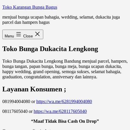
Skip
Toko Karangan Bunga Bagus
to
menjual bunga ucapan bahagia, wedding, selamat, dukacita juga
content
parcel dan hampers bagus
Menu
Close
Toko Bunga Dukacita Lengkong
Toko Bunga Dukacita Lengkong Bandung menjual parcel, hampers,
bunga tangan, papan bunga, bunga meja, bunga ucapan dukacita,
happy wedding, grand opening, semoga sukses, selamat bahagia,
graduation, congratulation, anniversary dan lainnya.
Layanan Konsumen ;
081994004080 or
https://wa.me/6281994004080
08117605040 or
https://wa.me/628117605040
“Maaf Tidak Bisa Cash On Drop”