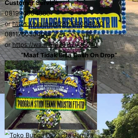
Customer Service ;
081994004080
or
https://wa.me/6281994004080
08117605040
or
https://wa.me/628117605040
“Maaf Tidak Bisa Cash On Drop”