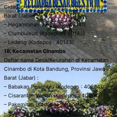
Cidadap di Kota Bandung, Provinsi Jawa
Barat (Jabar) :
– Hegarmanah (Kodepos : 40141)
– Ciumbuleuit (Kodepos : 40142)
– Ledeng (Kodepos : 40143)
18. Kecamatan Cinambo
Daftar nama Desa/Kelurahan di Kecamatan
Cinambo di Kota Bandung, Provinsi Jawa
Barat (Jabar) :
– Babakan Penghulu (Kodepos : 40294)
– Cisaranten Wetan (Kodepos : 40294)
– Pakemitan (Kodepos : 40294)
– Sukamulya (Kodepos : 40294)