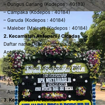
– Dungus Cariang (Kodepos : 40183)
– Campaka (Kodepos : 40184)
– Garuda (Kodepos : 40184)
– Maleber (Maleer) (Kodepos : 40184)
2. Kecamatan Antapani / Cicadas
Daftar nama Desa/Kelurahan di Kecamatan
Antapani / Cicadas di Kota Bandung,
Provinsi Jawa Barat (Jabar) :
– Antapani Kidul (Kodepos : 40291)
– AntapaniKulon (Kodepos : 40291)
– AntapaniTengah (Kodepos : 40291)
– AntapaniWetan (Kodepos : 40291)
3. Kecamatan Arcamanik