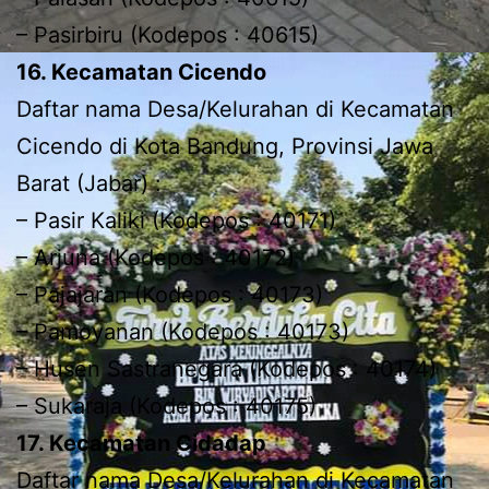
– Pasirbiru (Kodepos : 40615)
16. Kecamatan Cicendo
Daftar nama Desa/Kelurahan di Kecamatan
Cicendo di Kota Bandung, Provinsi Jawa
Barat (Jabar) :
– Pasir Kaliki (Kodepos : 40171)
– Arjuna (Kodepos : 40172)
– Pajajaran (Kodepos : 40173)
– Pamoyanan (Kodepos : 40173)
– Husen Sastranegara (Kodepos : 40174)
– Sukaraja (Kodepos : 40175)
17. Kecamatan Cidadap
Daftar nama Desa/Kelurahan di Kecamatan