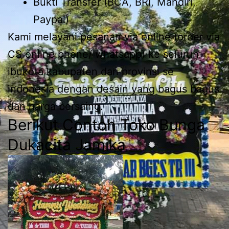
Bukti Transfer (BCA, BRI, Mandiri,
Paypal)
Kami melayani pesanan via online (order via
CS online phone/ whatsapp) ke seluruh
ibukota kabupaten dan provinsi se
indonesia dengan desain yang bagus bagus
dan harga bersaing.
Berikut Contoh Toko Bunga
Dukacita Jamika