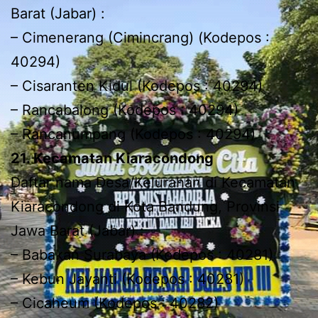
Barat (Jabar) :
– Cimenerang (Cimincrang) (Kodepos :
40294)
– Cisaranten Kidul (Kodepos : 40294)
– Rancabalong (Kodepos : 40294)
– Rancanumpang (Kodepos : 40294)
21. Kecamatan Kiaracondong
Daftar nama Desa/Kelurahan di Kecamatan
Kiaracondong di Kota Bandung, Provinsi
Jawa Barat (Jabar) :
– Babakan Surabaya (Kodepos : 40281)
– Kebun Jayanti (Kodepos : 40281)
– Cicaheum (Kodepos : 40282)