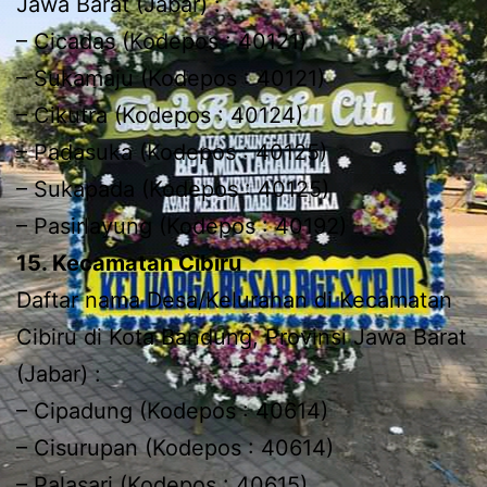
Jawa Barat (Jabar) :
– Cicadas (Kodepos : 40121)
– Sukamaju (Kodepos : 40121)
– Cikutra (Kodepos : 40124)
– Padasuka (Kodepos : 40125)
– Sukapada (Kodepos : 40125)
– Pasirlayung (Kodepos : 40192)
15. Kecamatan Cibiru
Daftar nama Desa/Kelurahan di Kecamatan
Cibiru di Kota Bandung, Provinsi Jawa Barat
(Jabar) :
– Cipadung (Kodepos : 40614)
– Cisurupan (Kodepos : 40614)
– Palasari (Kodepos : 40615)