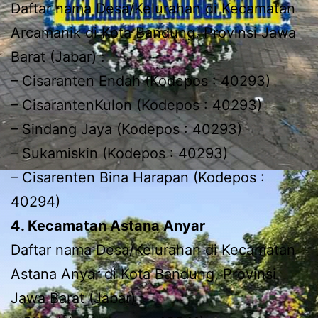
Daftar nama Desa/Kelurahan di Kecamatan
Arcamanik di Kota Bandung, Provinsi Jawa
Barat (Jabar) :
– Cisaranten Endah (Kodepos : 40293)
– CisarantenKulon (Kodepos : 40293)
– Sindang Jaya (Kodepos : 40293)
– Sukamiskin (Kodepos : 40293)
– Cisarenten Bina Harapan (Kodepos :
40294)
4. Kecamatan Astana Anyar
Daftar nama Desa/Kelurahan di Kecamatan
Astana Anyar di Kota Bandung, Provinsi
Jawa Barat (Jabar) :