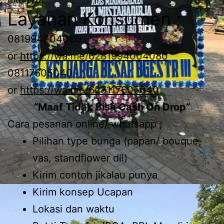
Layanan Konsumen ;
081994004080
or
https://wa.me/6281994004080
08117605040
or
https://wa.me/628117605040
“Maaf Tidak Bisa Cash On Drop”
Cara pesanan online/ whatsapp ;
Pilihan type bunga (papan/ bouque,
vas, standflower dll)
Kirim contoh jikalau punya
Kirim konsep Ucapan
Lokasi dan waktu