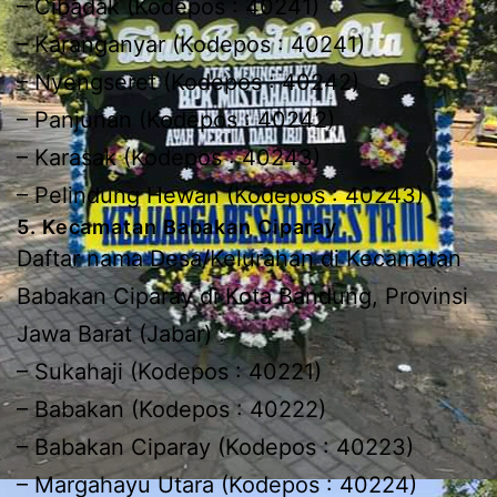
– Cibadak (Kodepos : 40241)
– Karanganyar (Kodepos : 40241)
– Nyengseret (Kodepos : 40242)
– Panjunan (Kodepos : 40242)
– Karasak (Kodepos : 40243)
– Pelindung Hewan (Kodepos : 40243)
5. Kecamatan Babakan Ciparay
Daftar nama Desa/Kelurahan di Kecamatan
Babakan Ciparay di Kota Bandung, Provinsi
Jawa Barat (Jabar) :
– Sukahaji (Kodepos : 40221)
– Babakan (Kodepos : 40222)
– Babakan Ciparay (Kodepos : 40223)
– Margahayu Utara (Kodepos : 40224)