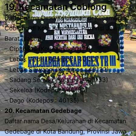
19. Kecamatan Coblong
Daftar nama Desa/Kelurahan di Kecamatan
Coblong di Kota Bandung, Provinsi Jawa
Barat (Jabar) :
– Cipaganti (Kodepos : 40131)
– Lebak Gede (Kodepos : 40132)
– Lebak Siliwangi (Kodepos : 40132)
– Sadang Serang (Kodepos : 40133)
– Sekeloa (Kodepos : 40134)
– Dago (Kodepos : 40135)
20. Kecamatan Gedebage
Daftar nama Desa/Kelurahan di Kecamatan
Gedebage di Kota Bandung, Provinsi Jawa