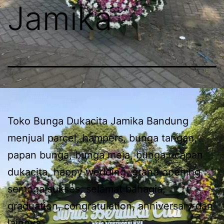
Jamika
Toko Bunga Dukacita Jamika Bandung
menjual parcel, hampers, bunga tangan,
papan bunga, bunga meja, bunga ucapan
dukacita, happy wedding, grand opening,
semoga sukses, selamat bahagia,
graduation, congratulation, anniversary dan
lainnya.