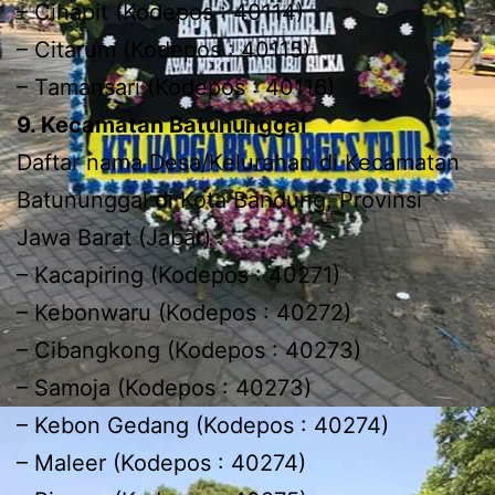
– Cihapit (Kodepos : 40114)
– Citarum (Kodepos : 40115)
– Tamansari (Kodepos : 40116)
9. Kecamatan Batununggal
Daftar nama Desa/Kelurahan di Kecamatan
Batununggal di Kota Bandung, Provinsi
Jawa Barat (Jabar) :
– Kacapiring (Kodepos : 40271)
– Kebonwaru (Kodepos : 40272)
– Cibangkong (Kodepos : 40273)
– Samoja (Kodepos : 40273)
– Kebon Gedang (Kodepos : 40274)
– Maleer (Kodepos : 40274)