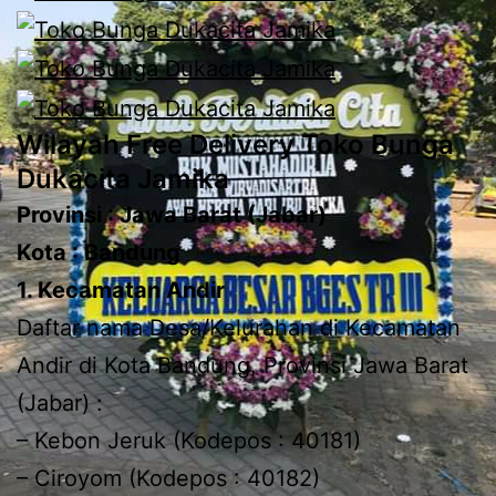
Wilayah Free Delivery Toko Bunga
Dukacita Jamika
Provinsi : Jawa Barat (Jabar)
Kota : Bandung
1. Kecamatan Andir
Daftar nama Desa/Kelurahan di Kecamatan
Andir di Kota Bandung, Provinsi Jawa Barat
(Jabar) :
– Kebon Jeruk (Kodepos : 40181)
– Ciroyom (Kodepos : 40182)