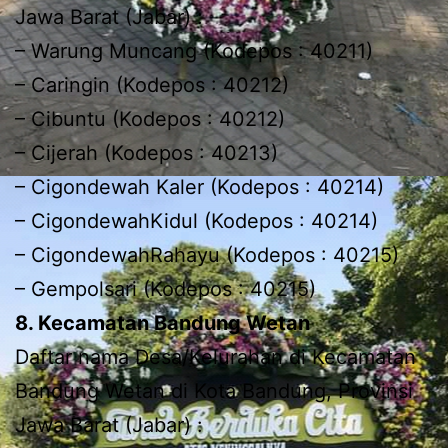
Jawa Barat (Jabar) :
– Warung Muncang (Kodepos : 40211)
– Caringin (Kodepos : 40212)
– Cibuntu (Kodepos : 40212)
– Cijerah (Kodepos : 40213)
– Cigondewah Kaler (Kodepos : 40214)
– CigondewahKidul (Kodepos : 40214)
– CigondewahRahayu (Kodepos : 40215)
– Gempolsari (Kodepos : 40215)
8. Kecamatan Bandung Wetan
Daftar nama Desa/Kelurahan di Kecamatan
Bandung Wetan di Kota Bandung, Provinsi
Jawa Barat (Jabar) :