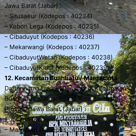
Jawa Barat (Jabar) :
– Situsaeur (Kodepos : 40234)
– Kebon Lega (Kodepos : 40235)
– Cibaduyut (Kodepos : 40236)
– Mekarwangi (Kodepos : 40237)
– CibaduyutWetan (Kodepos : 40238)
– CibaduyutKidul (Kodepos : 40239)
12. Kecamatan Buahbatu / Margacinta
Daftar nama Desa/Kelurahan di Kecamatan
Buahbatu / Margacinta di Kota Bandung,
Provinsi Jawa Barat (Jabar) :
– Jatisari (Kodepos : 40286)
– Margasari (Kodepos : 40286)