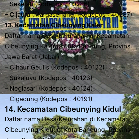
– Sekejati (Kodepos : 40286)
– Cijaura (Margasenang) (Kodepos : 40287)
13. Kecamatan Cibeunying Kaler
Daftar nama Desa/Kelurahan di Kecamatan
Cibeunying Kaler di Kota Bandung, Provinsi
Jawa Barat (Jabar) :
– Cihaur Geulis (Kodepos : 40122)
– Sukaluyu (Kodepos : 40123)
– Neglasari (Kodepos : 40124)
– Cigadung (Kodepos : 40191)
14. Kecamatan Cibeunying Kidul
Daftar nama Desa/Kelurahan di Kecamatan
Cibeunying Kidul di Kota Bandung, Provinsi