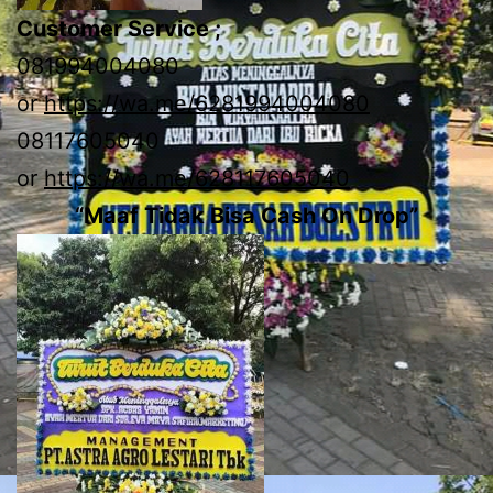
Customer Service ;
081994004080
or
https://wa.me/6281994004080
08117605040
or
https://wa.me/628117605040
“Maaf Tidak Bisa Cash On Drop”