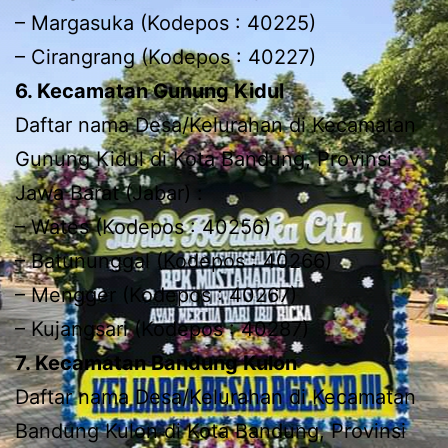
– Margasuka (Kodepos : 40225)
– Cirangrang (Kodepos : 40227)
6. Kecamatan Gunung Kidul
Daftar nama Desa/Kelurahan di Kecamatan
Gunung Kidul di Kota Bandung, Provinsi
Jawa Barat (Jabar) :
– Wates (Kodepos : 40256)
– Batununggal (Kodepos : 40266)
– Mengger (Kodepos : 40267)
– Kujangsari (Kodepos : 40287)
7. Kecamatan Bandung Kulon
Daftar nama Desa/Kelurahan di Kecamatan
Bandung Kulon di Kota Bandung, Provinsi