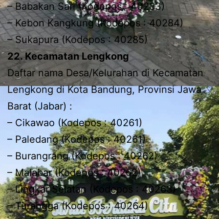
– Babakan Sari (Kodepos : 40283)
– Kebon Kangkung (Kodepos : 40284)
– Sukapura (Kodepos : 40285)
22. Kecamatan Lengkong
Daftar nama Desa/Kelurahan di Kecamatan
Lengkong di Kota Bandung, Provinsi Jawa
Barat (Jabar) :
– Cikawao (Kodepos : 40261)
– Paledang (Kodepos : 40261)
– Burangrang (Kodepos : 40262)
– Malabar (Kodepos : 40262)
– Lingkar Selatan (Kodepos : 40263)
– Turangga (Kodepos : 40264)