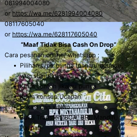
081994004080
or
https://wa.me/6281994004080
08117605040
or
https://wa.me/628117605040
“Maaf Tidak Bisa Cash On Drop”
Cara pesanan online/ whatsapp ;
Pilihan type bunga (papan/ bouque,
vas, standflower dll)
Kirim contoh jikalau punya
Kirim konsep Ucapan
Lokasi dan waktu
Bukti Transfer (BCA, BRI, Mandiri,
Paypal)