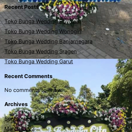
Recent Posts
Toko Bunga Wedding Boyolali
Toko Bunga Wedding Wonogiri
Toko Bunga Wedding Banjarnegara
Toko Bunga Wedding Sragen
Toko Bunga Wedding Garut
Recent Comments
No comments to show.
Archives
September 2022
March 2022