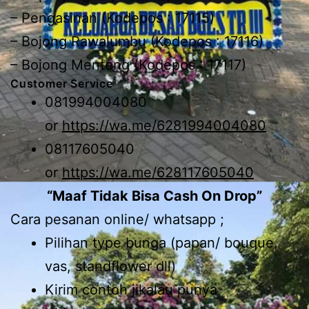
– Pengasinan (Kodepos : 17115)
– Bojong Rawalumbu (Kodepos : 17116)
– Bojong Menteng (Kodepos : 17117)
Customer Service
081994004080
or
https://wa.me/6281994004080
08117605040
or
https://wa.me/628117605040
“Maaf Tidak Bisa Cash On Drop”
Cara pesanan online/ whatsapp ;
Pilihan type bunga (papan/ bouque,
vas, standflower dll)
Kirim contoh jikalau punya