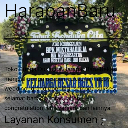
HarapanBaru
Toko Bunga Dukacita HarapanBaru Bekasi
menjual bunga ucapan dukacita, happy
wedding, grand opening, semoga sukses,
selamat bahagia, graduation,
congratulation, anniversary dan lainnya.
Layanan Konsumen ;