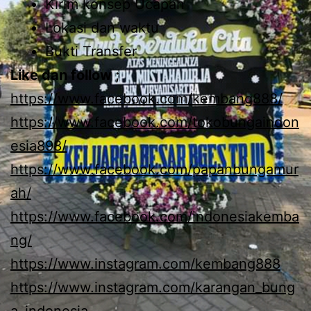
Kirim konsep Ucapan
Lokasi dan waktu
Bukti Transfer
Like dan follow ;
https://www.facebook.com/kembang888/
https://www.facebook.com/tokobungaindon
esia898/
https://www.facebook.com/papanbungamur
ah/
https://www.facebook.com/indonesiakemba
ng/
https://www.instagram.com/kembang888
https://www.instagram.com/karangan_bung
a_indonesia