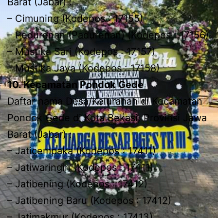
Barat (Jabar) :
– Cimuning (Kodepos : 17155)
– Pedurenan (Padurenan) (Kodepos : 17156)
– Mustika Sari (Kodepos : 17157)
– Mustika Jaya (Kodepos : 17158)
10. Kecamatan Pondok Gede
Daftar nama Desa/Kelurahan di Kecamatan
Pondok Gede di Kota Bekasi, Provinsi Jawa
Barat (Jabar) :
– Jaticempaka (Kodepos : 17411)
– Jatiwaringin (Kodepos : 17411)
– Jatibening (Kodepos : 17412)
– Jatibening Baru (Kodepos : 17412)
– Jatimakmur (Kodepos : 17413)