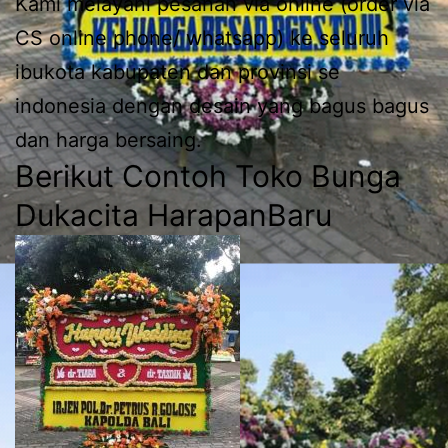
Kami melayani pesanan via online (order via
CS online phone/ whatsapp) ke seluruh
ibukota kabupaten dan provinsi se
indonesia dengan desain yang bagus bagus
dan harga bersaing.
Berikut Contoh Toko Bunga
Dukacita HarapanBaru