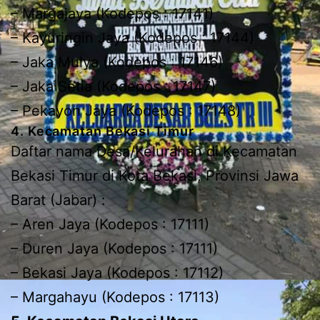
– Margajaya (Kodepos : 17141)
– Kayuringin Jaya (Kodepos : 17144)
– Jaka Mulya (Kodepos : 17146)
– Jaka Setia (Kodepos : 17147)
– Pekayon Jaya (Kodepos : 17148)
4. Kecamatan Bekasi Timur
Daftar nama Desa/Kelurahan di Kecamatan
Bekasi Timur di Kota Bekasi, Provinsi Jawa
Barat (Jabar) :
– Aren Jaya (Kodepos : 17111)
– Duren Jaya (Kodepos : 17111)
– Bekasi Jaya (Kodepos : 17112)
– Margahayu (Kodepos : 17113)