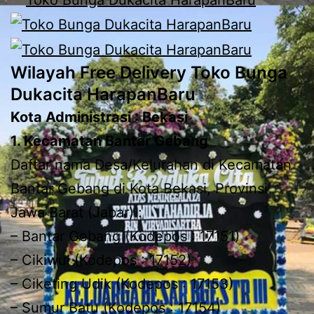
Wilayah Free Delivery Toko Bunga
Dukacita HarapanBaru
Kota Administrasi : Bekasi
1. Kecamatan Bantar Gebang
Daftar nama Desa/Kelurahan di Kecamatan
Bantar Gebang di Kota Bekasi, Provinsi
Jawa Barat (Jabar) :
– Bantar Gebang (Kodepos : 17151)
– Cikiwul (Kodepos : 17152)
– Ciketing Udik (Kodepos : 17153)
– Sumur Batu (Kodepos : 17154)