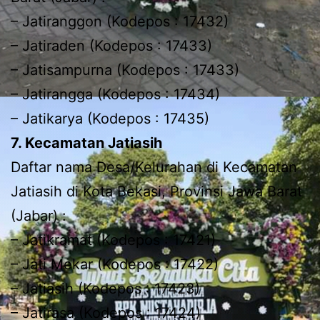
– Jatiranggon (Kodepos : 17432)
– Jatiraden (Kodepos : 17433)
– Jatisampurna (Kodepos : 17433)
– Jatirangga (Kodepos : 17434)
– Jatikarya (Kodepos : 17435)
7. Kecamatan Jatiasih
Daftar nama Desa/Kelurahan di Kecamatan
Jatiasih di Kota Bekasi, Provinsi Jawa Barat
(Jabar) :
– Jatikramat (Kodepos : 17421)
– Jati Mekar (Kodepos : 17422)
– Jatiasih (Kodepos : 17423)
– Jatirasa (Kodepos : 17424)