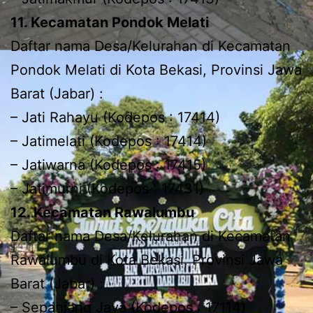
11. Kecamatan Pondok Melati
Daftar nama Desa/Kelurahan di Kecamatan
Pondok Melati di Kota Bekasi, Provinsi Jawa
Barat (Jabar) :
– Jati Rahayu (Kodepos : 17414)
– Jatimelati (Kodepos : 17414)
– Jatiwarna (Kodepos : 17415)
– Jatimurni (Kodepos : 17431)
12. Kecamatan Rawalumbu
Daftar nama Desa/Kelurahan di Kecamatan
Rawalumbu di Kota Bekasi, Provinsi Jawa
Barat (Jabar) :
– Sepanjang Jaya (Kodepos : 17114)