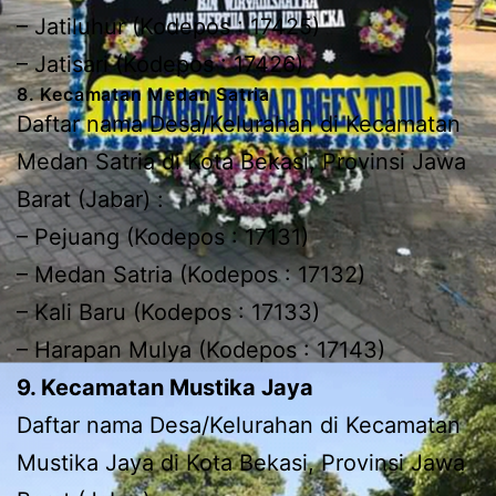
– Jatiluhur (Kodepos : 17425)
– Jatisari (Kodepos : 17426)
8. Kecamatan Medan Satria
Daftar nama Desa/Kelurahan di Kecamatan
Medan Satria di Kota Bekasi, Provinsi Jawa
Barat (Jabar) :
– Pejuang (Kodepos : 17131)
– Medan Satria (Kodepos : 17132)
– Kali Baru (Kodepos : 17133)
– Harapan Mulya (Kodepos : 17143)
9. Kecamatan Mustika Jaya
Daftar nama Desa/Kelurahan di Kecamatan
Mustika Jaya di Kota Bekasi, Provinsi Jawa