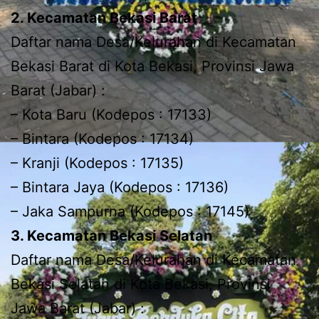
2. Kecamatan Bekasi Barat
Daftar nama Desa/Kelurahan di Kecamatan
Bekasi Barat di Kota Bekasi, Provinsi Jawa
Barat (Jabar) :
– Kota Baru (Kodepos : 17133)
– Bintara (Kodepos : 17134)
– Kranji (Kodepos : 17135)
– Bintara Jaya (Kodepos : 17136)
– Jaka Sampurna (Kodepos : 17145)
3. Kecamatan Bekasi Selatan
Daftar nama Desa/Kelurahan di Kecamatan
Bekasi Selatan di Kota Bekasi, Provinsi
Jawa Barat (Jabar) :