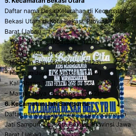
5. Kecamatan Bekasi Utara
Daftar nama Desa/Kelurahan di Kecamatan
Bekasi Utara di Kota Bekasi, Provinsi Jawa
Barat (Jabar) :
– Teluk Pucung (Kodepos : 17121)
– Perwira (Kodepos : 17122)
– Harapan Baru (Kodepos : 17123)
– Harapan Jaya (Kodepos : 17124)
– Kali Abang Tengah (Kodepos : 17125)
– Marga Mulya (Kodepos : 17142)
6. Kecamatan Jati Sampurna
Daftar nama Desa/Kelurahan di Kecamatan
Jati Sampurna di Kota Bekasi, Provinsi Jawa
Barat (Jabar) :