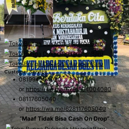
Customer Service
081994004080
or
https://wa.me/6281994004080
08117605040
or
https://wa.me/628117605040
“Maaf Tidak Bisa Cash On Drop”