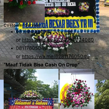
Customer Service
081994004080
or
https://wa.me/6281994004080
08117605040
or
https://wa.me/628117605040
“Maaf Tidak Bisa Cash On Drop”