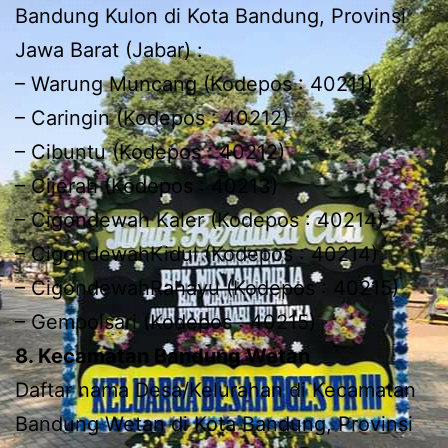
Bandung Kulon di Kota Bandung, Provinsi
Jawa Barat (Jabar) :
– Warung Muncang (Kodepos : 40211)
– Caringin (Kodepos : 40212)
– Cibuntu (Kodepos : 40212)
– Cijerah (Kodepos : 40213)
– Cigondewah Kaler (Kodepos : 40214)
– CigondewahKidul (Kodepos : 40214)
– CigondewahRahayu (Kodepos : 40215)
– Gempolsari (Kodepos : 40215)
8. Kecamatan Bandung Wetan
Daftar nama Desa/Kelurahan di Kecamatan
Bandung Wetan di Kota Bandung, Provinsi