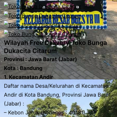
Wilayah Free Delivery Toko Bunga
Dukacita Citarum
Provinsi : Jawa Barat (Jabar)
Kota : Bandung
1. Kecamatan Andir
Daftar nama Desa/Kelurahan di Kecamatan
Andir di Kota Bandung, Provinsi Jawa Barat
(Jabar) :
– Kebon Jeruk (Kodepos : 40181)