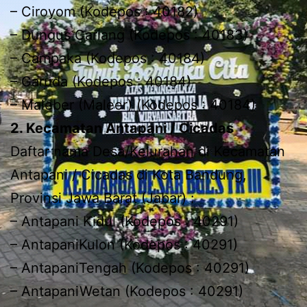
– Ciroyom (Kodepos : 40182)
– Dungus Cariang (Kodepos : 40183)
– Campaka (Kodepos : 40184)
– Garuda (Kodepos : 40184)
– Maleber (Maleer) (Kodepos : 40184)
2. Kecamatan Antapani / Cicadas
Daftar nama Desa/Kelurahan di Kecamatan
Antapani / Cicadas di Kota Bandung,
Provinsi Jawa Barat (Jabar) :
– Antapani Kidul (Kodepos : 40291)
– AntapaniKulon (Kodepos : 40291)
– AntapaniTengah (Kodepos : 40291)
– AntapaniWetan (Kodepos : 40291)