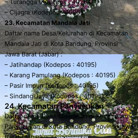
– Turangga (Kodepos : 40264)
– Cijagra (Kodepos : 40265)
23. Kecamatan Mandala Jati
Daftar nama Desa/Kelurahan di Kecamatan
Mandala Jati di Kota Bandung, Provinsi
Jawa Barat (Jabar) :
– Jatihandap (Kodepos : 40195)
– Karang Pamulang (Kodepos : 40195)
– Pasir Impun (Kodepos : 40195)
– Sindang Jaya (Kodepos : 40195)
24. Kecamatan Panyileukan
Daftar nama Desa/Kelurahan di Kecamatan
Panyileukan di Kota Bandung, Provinsi Jawa
Barat (Jabar) :