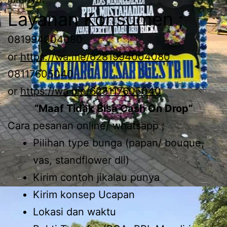
Layanan Konsumen ;
081994004080
or
https://wa.me/6281994004080
08117605040
or
https://wa.me/628117605040
“Maaf Tidak Bisa Cash On Drop”
Cara pesanan online/ whatsapp ;
Pilihan type bunga (papan/ bouque,
vas, standflower dll)
Kirim contoh jikalau punya
Kirim konsep Ucapan
Lokasi dan waktu