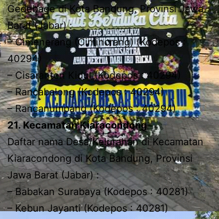
Gedebage di Kota Bandung, Provinsi Jawa
Barat (Jabar) :
– Cimenerang (Cimincrang) (Kodepos :
40294)
– Cisaranten Kidul (Kodepos : 40294)
– Rancabalong (Kodepos : 40294)
– Rancanumpang (Kodepos : 40294)
21. Kecamatan Kiaracondong
Daftar nama Desa/Kelurahan di Kecamatan
Kiaracondong di Kota Bandung, Provinsi
Jawa Barat (Jabar) :
– Babakan Surabaya (Kodepos : 40281)
– Kebun Jayanti (Kodepos : 40281)