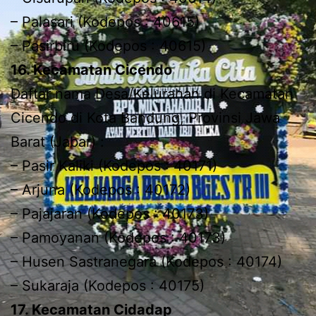
– Palasari (Kodepos : 40615)
– Pasirbiru (Kodepos : 40615)
16. Kecamatan Cicendo
Daftar nama Desa/Kelurahan di Kecamatan
Cicendo di Kota Bandung, Provinsi Jawa
Barat (Jabar) :
– Pasir Kaliki (Kodepos : 40171)
– Arjuna (Kodepos : 40172)
– Pajajaran (Kodepos : 40173)
– Pamoyanan (Kodepos : 40173)
– Husen Sastranegara (Kodepos : 40174)
– Sukaraja (Kodepos : 40175)
17. Kecamatan Cidadap