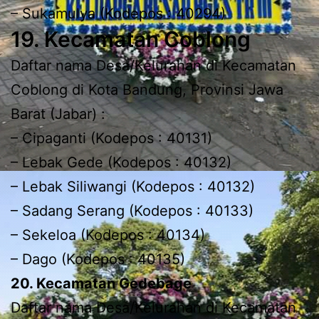
– Sukamulya (Kodepos : 40294)
19. Kecamatan Coblong
Daftar nama Desa/Kelurahan di Kecamatan
Coblong di Kota Bandung, Provinsi Jawa
Barat (Jabar) :
– Cipaganti (Kodepos : 40131)
– Lebak Gede (Kodepos : 40132)
– Lebak Siliwangi (Kodepos : 40132)
– Sadang Serang (Kodepos : 40133)
– Sekeloa (Kodepos : 40134)
– Dago (Kodepos : 40135)
20. Kecamatan Gedebage
Daftar nama Desa/Kelurahan di Kecamatan