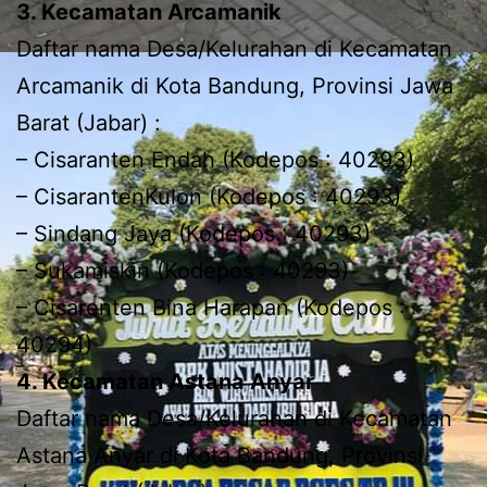
3. Kecamatan Arcamanik
Daftar nama Desa/Kelurahan di Kecamatan
Arcamanik di Kota Bandung, Provinsi Jawa
Barat (Jabar) :
– Cisaranten Endah (Kodepos : 40293)
– CisarantenKulon (Kodepos : 40293)
– Sindang Jaya (Kodepos : 40293)
– Sukamiskin (Kodepos : 40293)
– Cisarenten Bina Harapan (Kodepos :
40294)
4. Kecamatan Astana Anyar
Daftar nama Desa/Kelurahan di Kecamatan
Astana Anyar di Kota Bandung, Provinsi