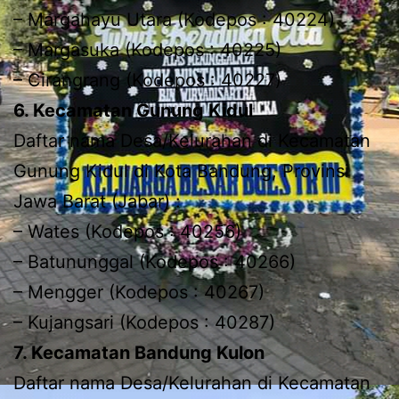
– Margahayu Utara (Kodepos : 40224)
– Margasuka (Kodepos : 40225)
– Cirangrang (Kodepos : 40227)
6. Kecamatan Gunung Kidul
Daftar nama Desa/Kelurahan di Kecamatan
Gunung Kidul di Kota Bandung, Provinsi
Jawa Barat (Jabar) :
– Wates (Kodepos : 40256)
– Batununggal (Kodepos : 40266)
– Mengger (Kodepos : 40267)
– Kujangsari (Kodepos : 40287)
7. Kecamatan Bandung Kulon
Daftar nama Desa/Kelurahan di Kecamatan