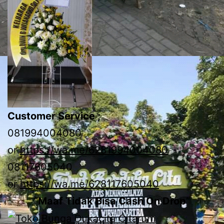
Customer Service ;
081994004080
or
https://wa.me/6281994004080
08117605040
or
https://wa.me/628117605040
“Maaf Tidak Bisa Cash On Drop”