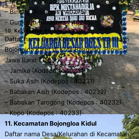
– Maleer (Kodepos : 40274)
– Binong (Kodepos : 40275)
– Gumuruh (Kodepos : 40275)
10. Kecamatan Bojongloa Kaler
Daftar nama Desa/Kelurahan di Kecamatan
Bojongloa Kaler di Kota Bandung, Provinsi
Jawa Barat (Jabar) :
– Jamika (Kodepos : 40231)
– Suka Asih (Kodepos : 40231)
– Babakan Asih (Kodepos : 40232)
– Babakan Tarogong (Kodepos : 40232)
– Kopo (Kodepos : 40233)
11. Kecamatan Bojongloa Kidul
Daftar nama Desa/Kelurahan di Kecamatan