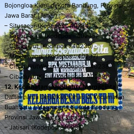
Bojongloa Kidul di Kota Bandung, Provinsi
Jawa Barat (Jabar) :
– Situsaeur (Kodepos : 40234)
– Kebon Lega (Kodepos : 40235)
– Cibaduyut (Kodepos : 40236)
– Mekarwangi (Kodepos : 40237)
– CibaduyutWetan (Kodepos : 40238)
– CibaduyutKidul (Kodepos : 40239)
12. Kecamatan Buahbatu / Margacinta
Daftar nama Desa/Kelurahan di Kecamatan
Buahbatu / Margacinta di Kota Bandung,
Provinsi Jawa Barat (Jabar) :
– Jatisari (Kodepos : 40286)