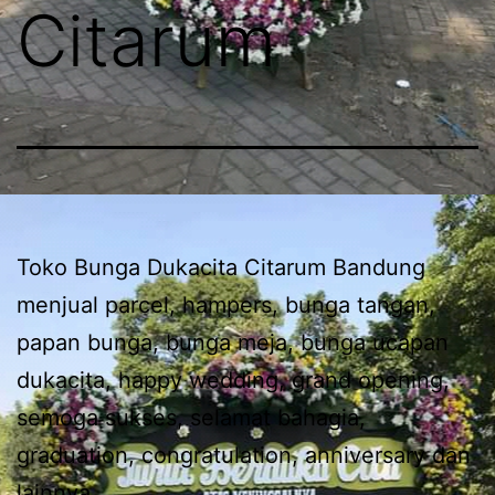
Citarum
Toko Bunga Dukacita Citarum Bandung
menjual parcel, hampers, bunga tangan,
papan bunga, bunga meja, bunga ucapan
dukacita, happy wedding, grand opening,
semoga sukses, selamat bahagia,
graduation, congratulation, anniversary dan
lainnya.