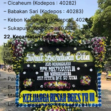
– Cicaheum (Kodepos : 40282)
– Babakan Sari (Kodepos : 40283)
– Kebon Kangkung (Kodepos : 40284)
– Sukapura (Kodepos : 40285)
22. Kecamatan Lengkong
Daftar nama Desa/Kelurahan di Kecamatan
Lengkong di Kota Bandung, Provinsi Jawa
Barat (Jabar) :
– Cikawao (Kodepos : 40261)
– Paledang (Kodepos : 40261)
– Burangrang (Kodepos : 40262)
– Malabar (Kodepos : 40262)
– Lingkar Selatan (Kodepos : 40263)