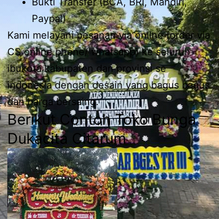
Bukti Transfer (BCA, BRI, Mandiri,
Paypal)
Kami melayani pesanan via online (order via
CS online phone/ whatsapp) ke seluruh
ibukota kabupaten dan provinsi se
indonesia dengan desain yang bagus bagus
dan harga bersaing.
Berikut Contoh Toko Bunga
Dukacita Citarum