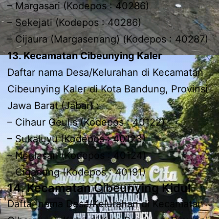
– Margasari (Kodepos : 40286)
– Sekejati (Kodepos : 40286)
– Cijaura (Margasenang) (Kodepos : 40287)
13. Kecamatan Cibeunying Kaler
Daftar nama Desa/Kelurahan di Kecamatan
Cibeunying Kaler di Kota Bandung, Provinsi
Jawa Barat (Jabar) :
– Cihaur Geulis (Kodepos : 40122)
– Sukaluyu (Kodepos : 40123)
– Neglasari (Kodepos : 40124)
– Cigadung (Kodepos : 40191)
14. Kecamatan Cibeunying Kidul
Daftar nama Desa/Kelurahan di Kecamatan