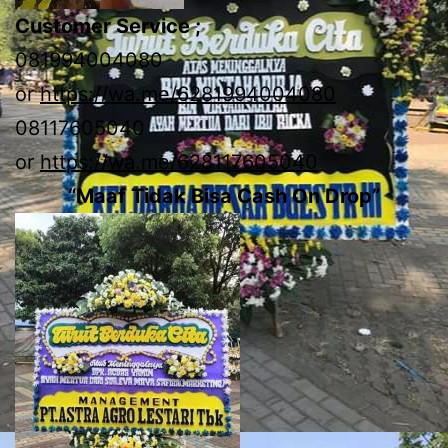
Customer Service ;
081994004080
or
https://wa.me/6281994004080
08117605040
or
https://wa.me/628117605040
“Maaf Tidak Bisa Cash On Drop”