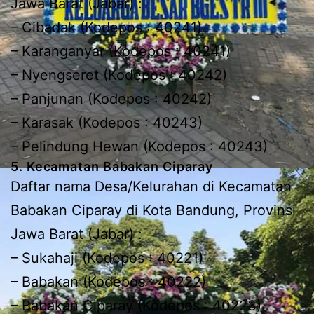
Jawa Barat (Jabar) :
– Cibadak (Kodepos : 40241)
– Karanganyar (Kodepos : 40241)
– Nyengseret (Kodepos : 40242)
– Panjunan (Kodepos : 40242)
– Karasak (Kodepos : 40243)
– Pelindung Hewan (Kodepos : 40243)
5. Kecamatan Babakan Ciparay
Daftar nama Desa/Kelurahan di Kecamatan
Babakan Ciparay di Kota Bandung, Provinsi
Jawa Barat (Jabar) :
– Sukahaji (Kodepos : 40221)
– Babakan (Kodepos : 40222)
– Babakan Ciparay (Kodepos : 40223)