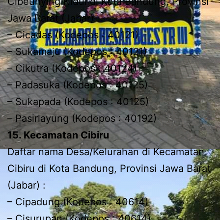
Cibeunying Kidul di Kota Bandung, Provinsi
Jawa Barat (Jabar) :
– Cicadas (Kodepos : 40121)
– Sukamaju (Kodepos : 40121)
– Cikutra (Kodepos : 40124)
– Padasuka (Kodepos : 40125)
– Sukapada (Kodepos : 40125)
– Pasirlayung (Kodepos : 40192)
15. Kecamatan Cibiru
Daftar nama Desa/Kelurahan di Kecamatan
Cibiru di Kota Bandung, Provinsi Jawa Barat
(Jabar) :
– Cipadung (Kodepos : 40614)
– Cisurupan (Kodepos : 40614)