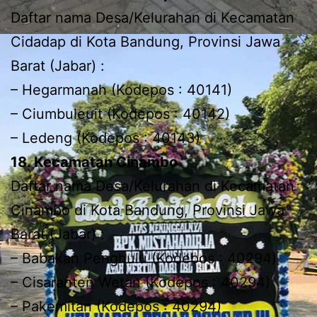
Daftar nama Desa/Kelurahan di Kecamatan
Cidadap di Kota Bandung, Provinsi Jawa
Barat (Jabar) :
– Hegarmanah (Kodepos : 40141)
– Ciumbuleuit (Kodepos : 40142)
– Ledeng (Kodepos : 40143)
18. Kecamatan Cinambo
Daftar nama Desa/Kelurahan di Kecamatan
Cinambo di Kota Bandung, Provinsi Jawa
Barat (Jabar) :
– Babakan Penghulu (Kodepos : 40294)
– Cisaranten Wetan (Kodepos : 40294)
– Pakemitan (Kodepos : 40294)