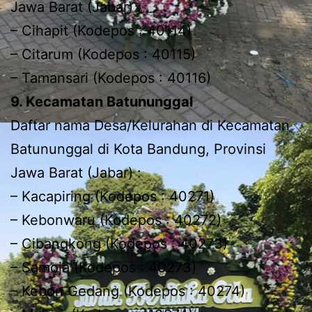
Jawa Barat (Jabar) :
– Cihapit (Kodepos : 40114)
– Citarum (Kodepos : 40115)
– Tamansari (Kodepos : 40116)
9. Kecamatan Batununggal
Daftar nama Desa/Kelurahan di Kecamatan
Batununggal di Kota Bandung, Provinsi
Jawa Barat (Jabar) :
– Kacapiring (Kodepos : 40271)
– Kebonwaru (Kodepos : 40272)
– Cibangkong (Kodepos : 40273)
– Samoja (Kodepos : 40273)
– Kebon Gedang (Kodepos : 40274)