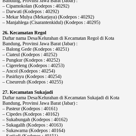
Bandung, Provinsi Jawa Barat (Jabar) :
– Cipamokolan (Kodepos : 40292)
– Darwati (Kodepos : 40292)
– Mekar Mulya (Mekarjaya) (Kodepos : 40292)
– Manjahlega (Cisarantenkidul) (Kodepos : 40295)
26. Kecamatan Regol
Daftar nama Desa/Kelurahan di Kecamatan Regol di Kota
Bandung, Provinsi Jawa Barat (Jabar) :
– Balong Gede (Kodepos : 40251)
– Ciateul (Kodepos : 40252)
– Pungkur (Kodepos : 40252)
– Cigereleng (Kodepos : 40253)
– Ancol (Kodepos : 40254)
– Pasirluyu (Kodepos : 40254)
– Ciseureuh (Kodepos : 40255)
27. Kecamatan Sukajadi
Daftar nama Desa/Kelurahan di Kecamatan Sukajadi di Kota
Bandung, Provinsi Jawa Barat (Jabar) :
– Pasteur (Kodepos : 40161)
– Cipedes (Kodepos : 40162)
– Sukabungah (Kodepos : 40162)
– Sukagalih (Kodepos : 40163)
– Sukawarna (Kodepos : 40164)
– Sarijadi (Kodepos : 40151)