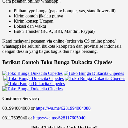
Cara pesanan online/ whatsapp ;
Pilihan type bunga (papan/ bouque, vas, standflower dll)
Kirim contoh jikalau punya
Kirim konsep Ucapan
Lokasi dan waktu
Bukti Transfer (BCA, BRI, Mandiri, Paypal)
Kami melayani pesanan via online (order via CS online phone/
whatsapp) ke seluruh ibukota kabupaten dan provinsi se indonesia
dengan desain yang bagus bagus dan harga bersaing.
Berikut Contoh Toko Bunga Dukacita Cipedes
Customer Service ;
081994004080 or
https://wa.me/6281994004080
08117605040 or
https://wa.me/628117605040
“Maaf Tidak Bisa Cash On Drop”