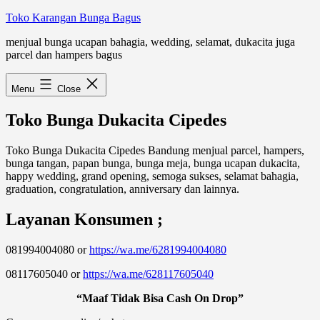
Skip
Toko Karangan Bunga Bagus
to
menjual bunga ucapan bahagia, wedding, selamat, dukacita juga
content
parcel dan hampers bagus
Menu
Close
Toko Bunga Dukacita Cipedes
Toko Bunga Dukacita Cipedes Bandung menjual parcel, hampers,
bunga tangan, papan bunga, bunga meja, bunga ucapan dukacita,
happy wedding, grand opening, semoga sukses, selamat bahagia,
graduation, congratulation, anniversary dan lainnya.
Layanan Konsumen ;
081994004080 or
https://wa.me/6281994004080
08117605040 or
https://wa.me/628117605040
“Maaf Tidak Bisa Cash On Drop”