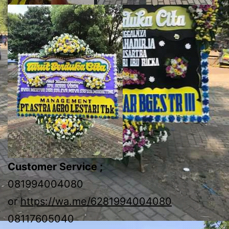
Customer Service ;
081994004080
or
https://wa.me/6281994004080
08117605040