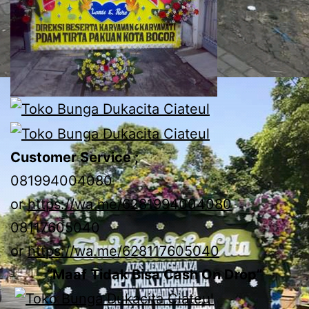
Customer Service ;
081994004080
or
https://wa.me/6281994004080
08117605040
or
https://wa.me/628117605040
“Maaf Tidak Bisa Cash On Drop”