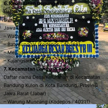
6. Kecamatan Gunung Kidul
Daftar nama Desa/Kelurahan di Kecamatan
Gunung Kidul di Kota Bandung, Provinsi
Jawa Barat (Jabar) :
– Wates (Kodepos : 40256)
– Batununggal (Kodepos : 40266)
– Mengger (Kodepos : 40267)
– Kujangsari (Kodepos : 40287)
7. Kecamatan Bandung Kulon
Daftar nama Desa/Kelurahan di Kecamatan
Bandung Kulon di Kota Bandung, Provinsi
Jawa Barat (Jabar) :
– Warung Muncang (Kodepos : 40211)