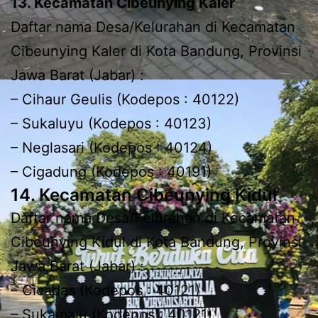
13. Kecamatan Cibeunying Kaler
Daftar nama Desa/Kelurahan di Kecamatan
Cibeunying Kaler di Kota Bandung, Provinsi
Jawa Barat (Jabar) :
– Cihaur Geulis (Kodepos : 40122)
– Sukaluyu (Kodepos : 40123)
– Neglasari (Kodepos : 40124)
– Cigadung (Kodepos : 40191)
14. Kecamatan Cibeunying Kidul
Daftar nama Desa/Kelurahan di Kecamatan
Cibeunying Kidul di Kota Bandung, Provinsi
Jawa Barat (Jabar) :
– Cicadas (Kodepos : 40121)
– Sukamaju (Kodepos : 40121)