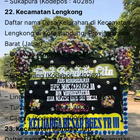
– Sukapura (Kodepos : 40285)
22. Kecamatan Lengkong
Daftar nama Desa/Kelurahan di Kecamatan
Lengkong di Kota Bandung, Provinsi Jawa
Barat (Jabar) :
– Cikawao (Kodepos : 40261)
– Paledang (Kodepos : 40261)
– Burangrang (Kodepos : 40262)
– Malabar (Kodepos : 40262)
– Lingkar Selatan (Kodepos : 40263)
– Turangga (Kodepos : 40264)
– Cijagra (Kodepos : 40265)
23. Kecamatan Mandala Jati
Daftar nama Desa/Kelurahan di Kecamatan