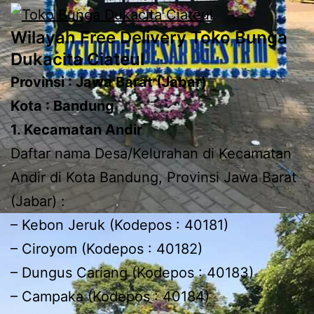
Wilayah Free Delivery Toko Bunga
Dukacita Ciateul
Provinsi : Jawa Barat (Jabar)
Kota : Bandung
1. Kecamatan Andir
Daftar nama Desa/Kelurahan di Kecamatan
Andir di Kota Bandung, Provinsi Jawa Barat
(Jabar) :
– Kebon Jeruk (Kodepos : 40181)
– Ciroyom (Kodepos : 40182)
– Dungus Cariang (Kodepos : 40183)
– Campaka (Kodepos : 40184)