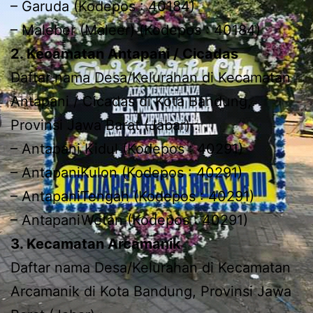
– Garuda (Kodepos : 40184)
– Maleber (Maleer) (Kodepos : 40184)
2. Kecamatan Antapani / Cicadas
Daftar nama Desa/Kelurahan di Kecamatan
Antapani / Cicadas di Kota Bandung,
Provinsi Jawa Barat (Jabar) :
– Antapani Kidul (Kodepos : 40291)
– AntapaniKulon (Kodepos : 40291)
– AntapaniTengah (Kodepos : 40291)
– AntapaniWetan (Kodepos : 40291)
3. Kecamatan Arcamanik
Daftar nama Desa/Kelurahan di Kecamatan
Arcamanik di Kota Bandung, Provinsi Jawa