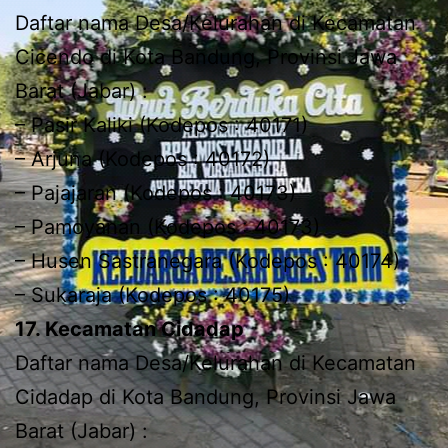
Daftar nama Desa/Kelurahan di Kecamatan
Cicendo di Kota Bandung, Provinsi Jawa
Barat (Jabar) :
– Pasir Kaliki (Kodepos : 40171)
– Arjuna (Kodepos : 40172)
– Pajajaran (Kodepos : 40173)
– Pamoyanan (Kodepos : 40173)
– Husen Sastranegara (Kodepos : 40174)
– Sukaraja (Kodepos : 40175)
17. Kecamatan Cidadap
Daftar nama Desa/Kelurahan di Kecamatan
Cidadap di Kota Bandung, Provinsi Jawa
Barat (Jabar) :