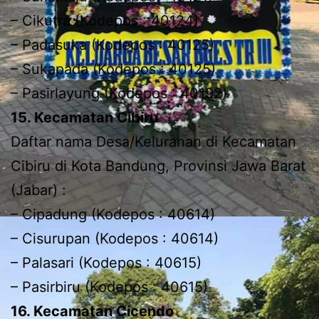
– Cikutra (Kodepos : 40124)
– Padasuka (Kodepos : 40125)
– Sukapada (Kodepos : 40125)
– Pasirlayung (Kodepos : 40192)
15. Kecamatan Cibiru
Daftar nama Desa/Kelurahan di Kecamatan
Cibiru di Kota Bandung, Provinsi Jawa Barat
(Jabar) :
– Cipadung (Kodepos : 40614)
– Cisurupan (Kodepos : 40614)
– Palasari (Kodepos : 40615)
– Pasirbiru (Kodepos : 40615)
16. Kecamatan Cicendo