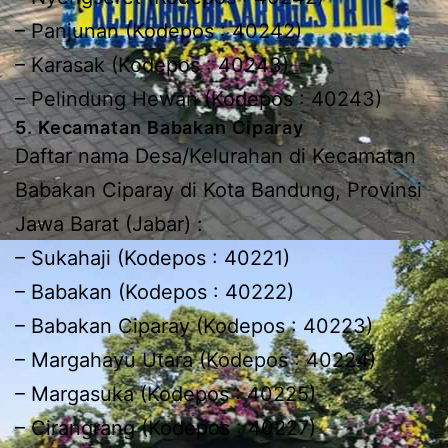
– Panjunan (Kodepos : 40242)
– Karasak (Kodepos : 40243)
– Pelindung Hewan (Kodepos : 40243)
5. Kecamatan Babakan Ciparay
Daftar nama Desa/Kelurahan di Kecamatan
Babakan Ciparay di Kota Bandung, Provinsi
Jawa Barat (Jabar) :
– Sukahaji (Kodepos : 40221)
– Babakan (Kodepos : 40222)
– Babakan Ciparay (Kodepos : 40223)
– Margahayu Utara (Kodepos : 40224)
– Margasuka (Kodepos : 40225)
– Cirangrang (Kodepos : 40227)