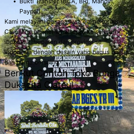
Bukti Transfer (BCA, BRI, Mandiri,
Paypal)
Kami melayani pesanan via online (order via
CS online phone/ whatsapp) ke seluruh
ibukota kabupaten dan provinsi se
indonesia dengan desain yang bagus bagus
dan harga bersaing.
Berikut Contoh Toko Bunga
Dukacita Ciateul