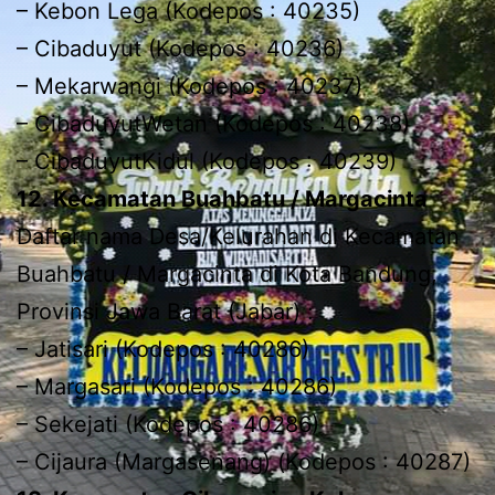
– Kebon Lega (Kodepos : 40235)
– Cibaduyut (Kodepos : 40236)
– Mekarwangi (Kodepos : 40237)
– CibaduyutWetan (Kodepos : 40238)
– CibaduyutKidul (Kodepos : 40239)
12. Kecamatan Buahbatu / Margacinta
Daftar nama Desa/Kelurahan di Kecamatan
Buahbatu / Margacinta di Kota Bandung,
Provinsi Jawa Barat (Jabar) :
– Jatisari (Kodepos : 40286)
– Margasari (Kodepos : 40286)
– Sekejati (Kodepos : 40286)
– Cijaura (Margasenang) (Kodepos : 40287)