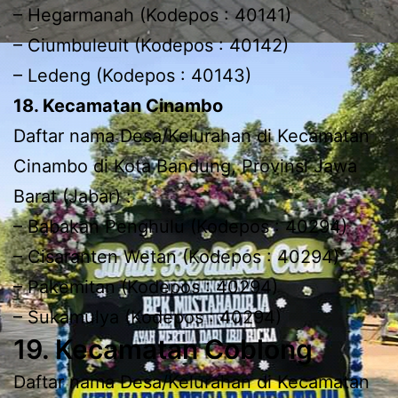
– Hegarmanah (Kodepos : 40141)
– Ciumbuleuit (Kodepos : 40142)
– Ledeng (Kodepos : 40143)
18. Kecamatan Cinambo
Daftar nama Desa/Kelurahan di Kecamatan
Cinambo di Kota Bandung, Provinsi Jawa
Barat (Jabar) :
– Babakan Penghulu (Kodepos : 40294)
– Cisaranten Wetan (Kodepos : 40294)
– Pakemitan (Kodepos : 40294)
– Sukamulya (Kodepos : 40294)
19. Kecamatan Coblong
Daftar nama Desa/Kelurahan di Kecamatan