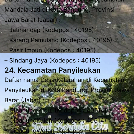
Mandala Jati di Kota Bandung, Provinsi
Jawa Barat (Jabar) :
– Jatihandap (Kodepos : 40195)
– Karang Pamulang (Kodepos : 40195)
– Pasir Impun (Kodepos : 40195)
– Sindang Jaya (Kodepos : 40195)
24. Kecamatan Panyileukan
Daftar nama Desa/Kelurahan di Kecamatan
Panyileukan di Kota Bandung, Provinsi Jawa
Barat (Jabar) :
– Cipadung Kidul (Kodepos : 40614)
– CipadungKulon (Kodepos : 40614)
– CipadungWetan (Kodepos : 40614)