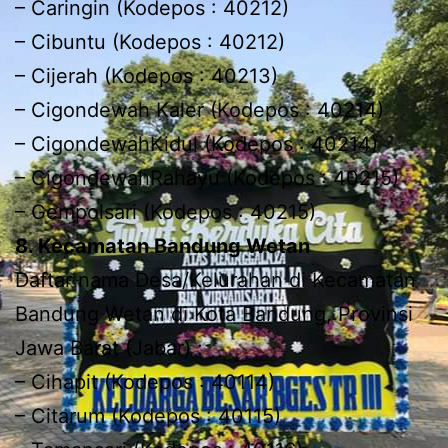
– Caringin (Kodepos : 40212)
– Cibuntu (Kodepos : 40212)
– Cijerah (Kodepos : 40213)
– Cigondewah Kaler (Kodepos : 40214)
– CigondewahKidul (Kodepos : 40214)
– CigondewahRahayu (Kodepos : 40215)
– Gempolsari (Kodepos : 40215)
8. Kecamatan Bandung Wetan
Daftar nama Desa/Kelurahan di Kecamatan
Bandung Wetan di Kota Bandung, Provinsi
Jawa Barat (Jabar) :
– Cihapit (Kodepos : 40114)
– Citarum (Kodepos : 40115)