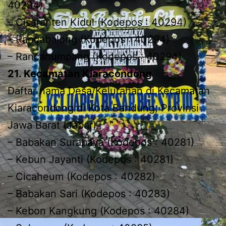
40294)
– Cisaranten Kidul (Kodepos : 40294)
– Rancabalong (Kodepos : 40294)
– Rancanumpang (Kodepos : 40294)
21. Kecamatan Kiaracondong
Daftar nama Desa/Kelurahan di Kecamatan
Kiaracondong di Kota Bandung, Provinsi
Jawa Barat (Jabar) :
– Babakan Surabaya (Kodepos : 40281)
– Kebun Jayanti (Kodepos : 40281)
– Cicaheum (Kodepos : 40282)
– Babakan Sari (Kodepos : 40283)
– Kebon Kangkung (Kodepos : 40284)