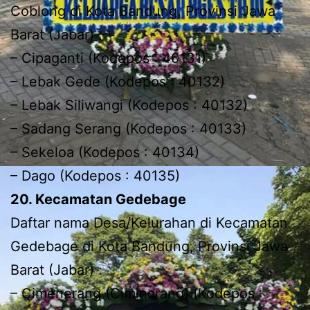
Coblong di Kota Bandung, Provinsi Jawa
Barat (Jabar) :
– Cipaganti (Kodepos : 40131)
– Lebak Gede (Kodepos : 40132)
– Lebak Siliwangi (Kodepos : 40132)
– Sadang Serang (Kodepos : 40133)
– Sekeloa (Kodepos : 40134)
– Dago (Kodepos : 40135)
20. Kecamatan Gedebage
Daftar nama Desa/Kelurahan di Kecamatan
Gedebage di Kota Bandung, Provinsi Jawa
Barat (Jabar) :
– Cimenerang (Cimincrang) (Kodepos :