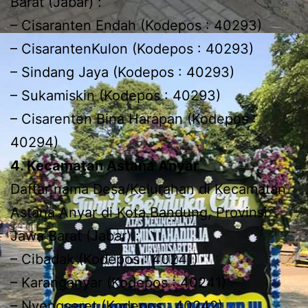
Barat (Jabar) :
– Cisaranten Endah (Kodepos : 40293)
– CisarantenKulon (Kodepos : 40293)
– Sindang Jaya (Kodepos : 40293)
– Sukamiskin (Kodepos : 40293)
– Cisarenten Bina Harapan (Kodepos :
40294)
4. Kecamatan Astana Anyar
Daftar nama Desa/Kelurahan di Kecamatan
Astana Anyar di Kota Bandung, Provinsi
Jawa Barat (Jabar) :
– Cibadak (Kodepos : 40241)
– Karanganyar (Kodepos : 40241)
– Nyengseret (Kodepos : 40242)