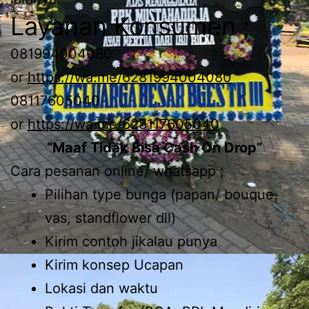
Layanan Konsumen ;
081994004080
or
https://wa.me/6281994004080
08117605040
or
https://wa.me/628117605040
“Maaf Tidak Bisa Cash On Drop”
Cara pesanan online/ whatsapp ;
Pilihan type bunga (papan/ bouque,
vas, standflower dll)
Kirim contoh jikalau punya
Kirim konsep Ucapan
Lokasi dan waktu