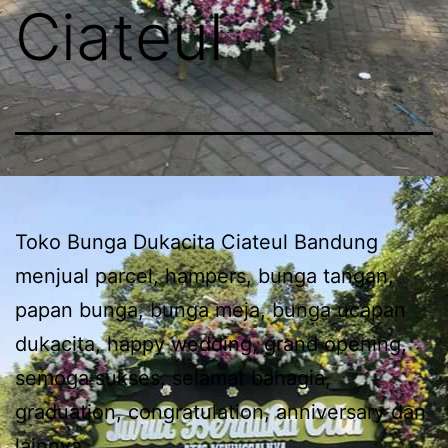
Ciateul
Toko Bunga Dukacita Ciateul Bandung
menjual parcel, hampers, bunga tangan,
papan bunga, bunga meja, bunga ucapan
dukacita, happy wedding, grand opening,
semoga sukses, selamat bahagia,
graduation, congratulation, anniversary dan
lainnya.