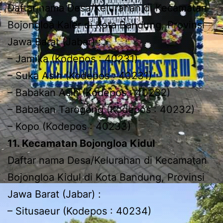
Daftar nama Desa/Kelurahan di Kecamatan
Bojongloa Kaler di Kota Bandung, Provinsi
Jawa Barat (Jabar) :
– Jamika (Kodepos : 40231)
– Suka Asih (Kodepos : 40231)
– Babakan Asih (Kodepos : 40232)
– Babakan Tarogong (Kodepos : 40232)
– Kopo (Kodepos : 40233)
11. Kecamatan Bojongloa Kidul
Daftar nama Desa/Kelurahan di Kecamatan
Bojongloa Kidul di Kota Bandung, Provinsi
Jawa Barat (Jabar) :
– Situsaeur (Kodepos : 40234)