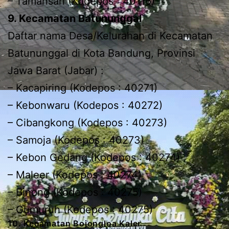
– Tamansari (Kodepos : 40116)
9. Kecamatan Batununggal
Daftar nama Desa/Kelurahan di Kecamatan
Batununggal di Kota Bandung, Provinsi
Jawa Barat (Jabar) :
– Kacapiring (Kodepos : 40271)
– Kebonwaru (Kodepos : 40272)
– Cibangkong (Kodepos : 40273)
– Samoja (Kodepos : 40273)
– Kebon Gedang (Kodepos : 40274)
– Maleer (Kodepos : 40274)
– Binong (Kodepos : 40275)
– Gumuruh (Kodepos : 40275)
10. Kecamatan Bojongloa Kaler