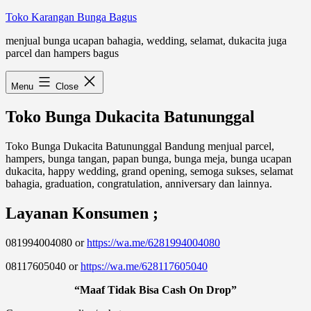
Skip
Toko Karangan Bunga Bagus
to
menjual bunga ucapan bahagia, wedding, selamat, dukacita juga
content
parcel dan hampers bagus
Menu
Close
Toko Bunga Dukacita Batununggal
Toko Bunga Dukacita Batununggal Bandung menjual parcel,
hampers, bunga tangan, papan bunga, bunga meja, bunga ucapan
dukacita, happy wedding, grand opening, semoga sukses, selamat
bahagia, graduation, congratulation, anniversary dan lainnya.
Layanan Konsumen ;
081994004080 or
https://wa.me/6281994004080
08117605040 or
https://wa.me/628117605040
“Maaf Tidak Bisa Cash On Drop”