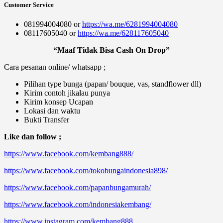
Customer Service
081994004080 or
https://wa.me/6281994004080
08117605040 or
https://wa.me/628117605040
“Maaf Tidak Bisa Cash On Drop”
Cara pesanan online/ whatsapp ;
Pilihan type bunga (papan/ bouque, vas, standflower dll)
Kirim contoh jikalau punya
Kirim konsep Ucapan
Lokasi dan waktu
Bukti Transfer
Like dan follow ;
https://www.facebook.com/kembang888/
https://www.facebook.com/tokobungaindonesia898/
https://www.facebook.com/papanbungamurah/
https://www.facebook.com/indonesiakembang/
https://www.instagram.com/kembang888