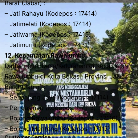
Barat (Jabar) :
– Jati Rahayu (Kodepos : 17414)
– Jatimelati (Kodepos : 17414)
– Jatiwarna (Kodepos : 17415)
– Jatimurni (Kodepos : 17431)
12. Kecamatan Rawalumbu
Daftar nama Desa/Kelurahan di Kecamatan
Rawalumbu di Kota Bekasi, Provinsi Jawa
Barat (Jabar) :
– Sepanjang Jaya (Kodepos : 17114)
– Pengasinan (Kodepos : 17115)
– Bojong Rawalumbu (Kodepos : 17116)
– Bojong Menteng (Kodepos : 17117)
Customer Service