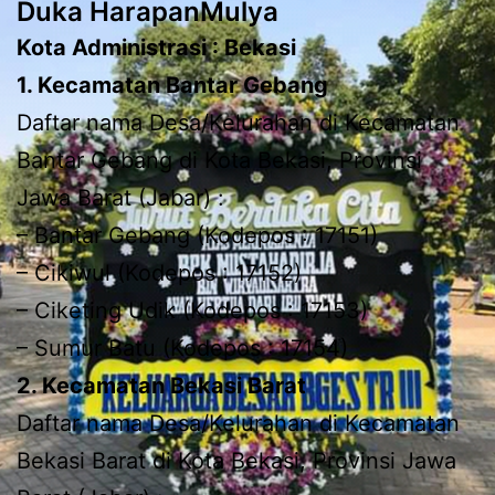
Duka HarapanMulya
Kota Administrasi : Bekasi
1. Kecamatan Bantar Gebang
Daftar nama Desa/Kelurahan di Kecamatan
Bantar Gebang di Kota Bekasi, Provinsi
Jawa Barat (Jabar) :
– Bantar Gebang (Kodepos : 17151)
– Cikiwul (Kodepos : 17152)
– Ciketing Udik (Kodepos : 17153)
– Sumur Batu (Kodepos : 17154)
2. Kecamatan Bekasi Barat
Daftar nama Desa/Kelurahan di Kecamatan
Bekasi Barat di Kota Bekasi, Provinsi Jawa