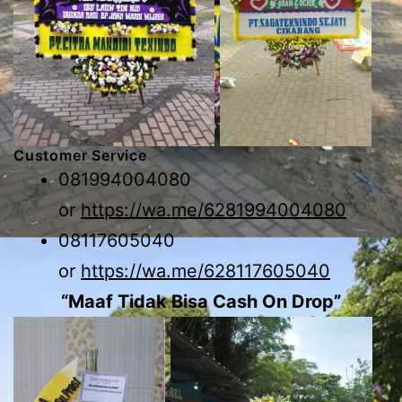
Customer Service
081994004080
or
https://wa.me/6281994004080
08117605040
or
https://wa.me/628117605040
“Maaf Tidak Bisa Cash On Drop”