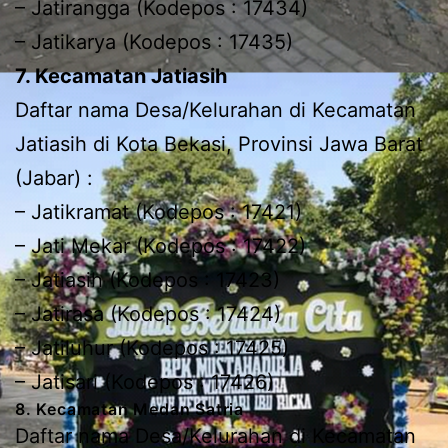
– Jatirangga (Kodepos : 17434)
– Jatikarya (Kodepos : 17435)
7. Kecamatan Jatiasih
Daftar nama Desa/Kelurahan di Kecamatan
Jatiasih di Kota Bekasi, Provinsi Jawa Barat
(Jabar) :
– Jatikramat (Kodepos : 17421)
– Jati Mekar (Kodepos : 17422)
– Jatiasih (Kodepos : 17423)
– Jatirasa (Kodepos : 17424)
– Jatiluhur (Kodepos : 17425)
– Jatisari (Kodepos : 17426)
8. Kecamatan Medan Satria
Daftar nama Desa/Kelurahan di Kecamatan