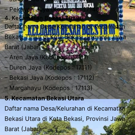
– Pekayon Jaya (Kodepos : 17148)
4. Kecamatan Bekasi Timur
Daftar nama Desa/Kelurahan di Kecamatan
Bekasi Timur di Kota Bekasi, Provinsi Jawa
Barat (Jabar) :
– Aren Jaya (Kodepos : 17111)
– Duren Jaya (Kodepos : 17111)
– Bekasi Jaya (Kodepos : 17112)
– Margahayu (Kodepos : 17113)
5. Kecamatan Bekasi Utara
Daftar nama Desa/Kelurahan di Kecamatan
Bekasi Utara di Kota Bekasi, Provinsi Jawa
Barat (Jabar) :