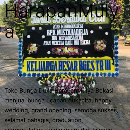
HarapanMuly
a
Toko Bunga Duka HarapanMulya Bekasi
menjual bunga ucapan dukacita, happy
wedding, grand opening, semoga sukses,
selamat bahagia, graduation,
congratulation, anniversary dan lainnya.