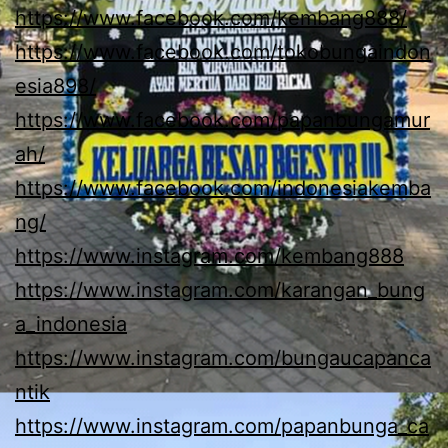
https://www.facebook.com/kembang888/
https://www.facebook.com/tokobungaindon
esia898/
https://www.facebook.com/papanbungamur
ah/
https://www.facebook.com/indonesiakemba
ng/
https://www.instagram.com/kembang888
https://www.instagram.com/karangan_bung
a_indonesia
https://www.instagram.com/bungaucapanca
ntik
https://www.instagram.com/papanbunga_ca