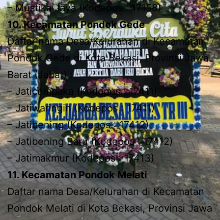
– Mustika Jaya (Kodepos : 17158)
10. Kecamatan Pondok Gede
Daftar nama Desa/Kelurahan di Kecamatan
Pondok Gede di Kota Bekasi, Provinsi Jawa
Barat (Jabar) :
– Jaticempaka (Kodepos : 17411)
– Jatiwaringin (Kodepos : 17411)
– Jatibening (Kodepos : 17412)
– Jatibening Baru (Kodepos : 17412)
– Jatimakmur (Kodepos : 17413)
11. Kecamatan Pondok Melati
Daftar nama Desa/Kelurahan di Kecamatan
Pondok Melati di Kota Bekasi, Provinsi Jawa