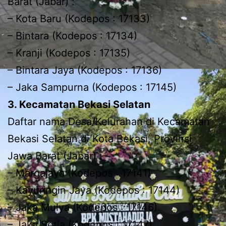
Barat (Jabar) :
– Kota Baru (Kodepos : 17133)
– Bintara (Kodepos : 17134)
– Kranji (Kodepos : 17135)
– Bintara Jaya (Kodepos : 17136)
– Jaka Sampurna (Kodepos : 17145)
3. Kecamatan Bekasi Selatan
Daftar nama Desa/Kelurahan di Kecamatan
Bekasi Selatan di Kota Bekasi, Provinsi
Jawa Barat (Jabar) :
– Margajaya (Kodepos : 17141)
– Kayuringin Jaya (Kodepos : 17144)
– Jaka Mulya (Kodepos : 17146)
– Jaka Setia (Kodepos : 17147)