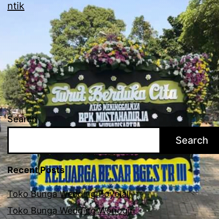
ntik
Search
Search
Recent Posts
Toko Bunga Wedding Boyolali
Toko Bunga Wedding Wonogiri