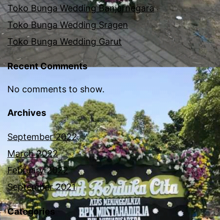
Toko Bunga Wedding Banjarnegara
Toko Bunga Wedding Sragen
Toko Bunga Wedding Garut
Recent Comments
No comments to show.
Archives
September 2022
March 2022
February 2022
September 2021
Categories