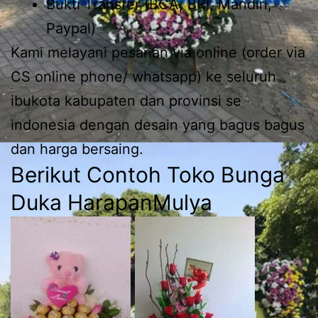
Bukti Transfer (BCA, BRI, Mandiri,
Paypal)
Kami melayani pesanan via online (order via
CS online phone/ whatsapp) ke seluruh
ibukota kabupaten dan provinsi se
indonesia dengan desain yang bagus bagus
dan harga bersaing.
Berikut Contoh Toko Bunga
Duka HarapanMulya