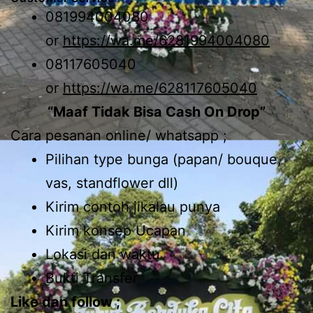
081994004080
or
https://wa.me/6281994004080
08117605040
or
https://wa.me/628117605040
“Maaf Tidak Bisa Cash On Drop”
Cara pesanan online/ whatsapp ;
Pilihan type bunga (papan/ bouque,
vas, standflower dll)
Kirim contoh jikalau punya
Kirim konsep Ucapan
Lokasi dan waktu
Bukti Transfer
Like dan follow ;