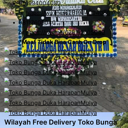
081994004080
or
https://wa.me/6281994004080
08117605040
or
https://wa.me/628117605040
“Maaf Tidak Bisa Cash On Drop”
Wilayah Free Delivery Toko Bunga