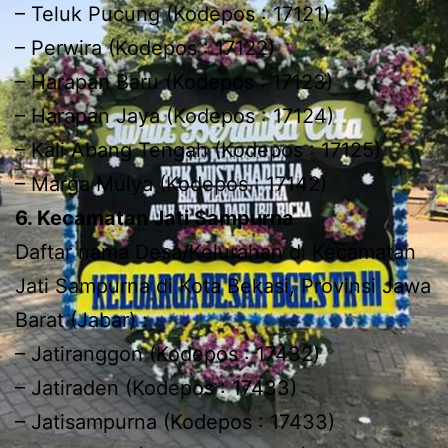
– Teluk Pucung (Kodepos : 17121)
– Perwira (Kodepos : 17122)
– Harapan Baru (Kodepos : 17123)
– Harapan Jaya (Kodepos : 17124)
– Kali Abang Tengah (Kodepos : 17125)
– Marga Mulya (Kodepos : 17142)
6. Kecamatan Jati Sampurna
Daftar nama Desa/Kelurahan di Kecamatan
Jati Sampurna di Kota Bekasi, Provinsi Jawa
Barat (Jabar) :
– Jatiranggon (Kodepos : 17432)
– Jatiraden (Kodepos : 17433)
– Jatisampurna (Kodepos : 17433)