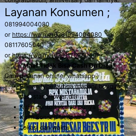
Layanan Konsumen ;
081994004080
or
https://wa.me/6281994004080
08117605040
or
https://wa.me/628117605040
“Maaf Tidak Bisa Cash On Drop”
Cara pesanan online/ whatsapp ;
Pilihan type bunga (papan/ bouque,
vas, standflower dll)
Kirim contoh jikalau punya
Kirim konsep Ucapan
Lokasi dan waktu