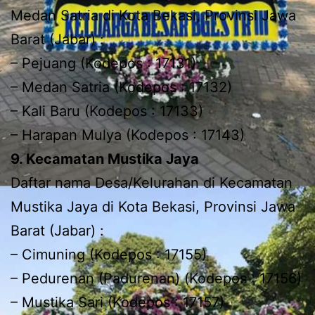
Medan Satria di Kota Bekasi, Provinsi Jawa
Barat (Jabar) :
– Pejuang (Kodepos : 17131)
– Medan Satria (Kodepos : 17132)
– Kali Baru (Kodepos : 17133)
– Harapan Mulya (Kodepos : 17143)
9. Kecamatan Mustika Jaya
Daftar nama Desa/Kelurahan di Kecamatan
Mustika Jaya di Kota Bekasi, Provinsi Jawa
Barat (Jabar) :
– Cimuning (Kodepos : 17155)
– Pedurenan (Padurenan) (Kodepos : 17156)
– Mustika Sari (Kodepos : 17157)