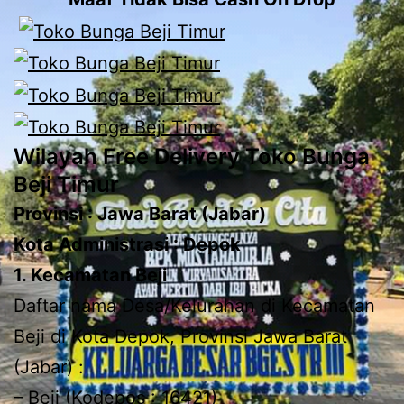
Wilayah Free Delivery Toko Bunga
Beji Timur
Provinsi : Jawa Barat (Jabar)
Kota Administrasi : Depok
1. Kecamatan Beji
Daftar nama Desa/Kelurahan di Kecamatan
Beji di Kota Depok, Provinsi Jawa Barat
(Jabar) :
– Beji (Kodepos : 16421)