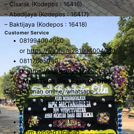
– Cisalak (Kodepos : 16416)
– Abadijaya (Kodepos : 16417)
– Baktijaya (Kodepos : 16418)
Customer Service
081994004080
or
https://wa.me/6281994004080
08117605040
or
https://wa.me/628117605040
“Maaf Tidak Bisa Cash On Drop”
Cara pesanan online/ whatsapp ;
Pilihan type bunga (papan/ bouque,
vas, standflower dll)
Kirim contoh jikalau punya
Kirim konsep Ucapan