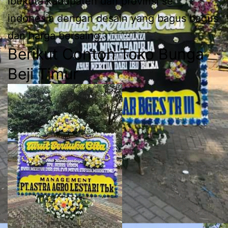
ibukota kabupaten dan provinsi se
indonesia dengan desain yang bagus bagus
dan harga bersaing.
Berikut Contoh Toko Bunga
Beji Timur