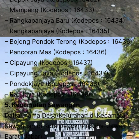
– Mampang (Kodepos : 16433)
– Rangkapanjaya Baru (Kodepos : 16434)
– Rangkapanjaya (Kodepos : 16435)
– Bojong Pondok Terong (Kodepos : 16436)
– Pancoran Mas (Kodepos : 16436)
– Cipayung (Kodepos : 16437)
– Cipayung Jaya (Kodepos : 16437)
– Pondokjaya (Kodepos : 16438)
– Ratujaya (Kodepos : 16439)
5. Kecamatan Sawangan
Daftar nama Desa/Kelurahan di Kecamatan
Sawangan di Kota Depok, Provinsi Jawa
Barat (Jabar) :