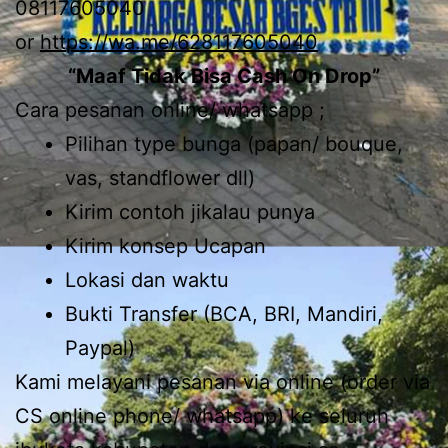
08117605040
or
https://wa.me/628117605040
“Maaf Tidak Bisa Cash On Drop”
Cara pesanan online/ whatsapp ;
Pilihan type bunga (papan/ bouque,
vas, standflower dll)
Kirim contoh jikalau punya
Kirim konsep Ucapan
Lokasi dan waktu
Bukti Transfer (BCA, BRI, Mandiri,
Paypal)
Kami melayani pesanan via online (order via
CS online phone/ whatsapp) ke seluruh