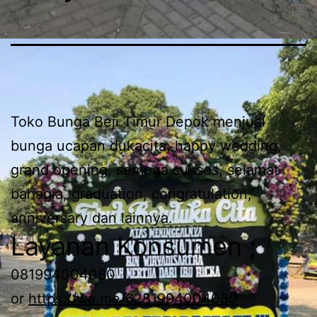
Toko Bunga Beji Timur Depok menjual
bunga ucapan dukacita, happy wedding,
grand opening, semoga sukses, selamat
bahagia, graduation, congratulation,
anniversary dan lainnya.
Layanan Konsumen ;
081994004080
or
https://wa.me/6281994004080