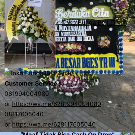
Customer Service ;
081994004080
or
https://wa.me/6281994004080
08117605040
or
https://wa.me/628117605040
“Maaf Tidak Bisa Cash On Drop”