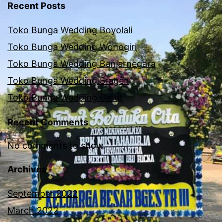
Recent Posts
Toko Bunga Wedding Boyolali
Toko Bunga Wedding Wonogiri
Toko Bunga Wedding Banjarnegara
Toko Bunga Wedding Sragen
Toko Bunga Wedding Garut
Recent Comments
No comments to show.
Archives
September 2022
March 2022