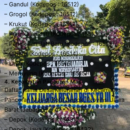
– Gandul (Kodepos : 16512)
– Grogol (Kodepos : 16512)
– Krukut (Kodepos : 16512)
– Pangkalan Jati (Kodepos : 16513)
– Pangkalan Jati Baru (Kodepos : 16513)
– Cinere (Kodepos : 16514)
– Limo (Kodepos : 16515)
– Meruyung (Kodepos : 16515)
4. Kecamatan Pancoran Mas
Daftar nama Desa/Kelurahan di Kecamatan
Pancoran Mas di Kota Depok, Provinsi Jawa
Barat (Jabar) :
– Depok (Kodepos : 16431)
– Depok Jaya (Kodepos : 16432)