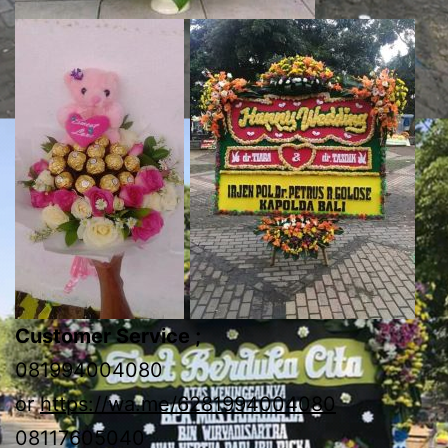
Customer Service ;
081994004080
or
https://wa.me/6281994004080
08117605040