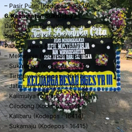
– Pasir Putih (Kodepos : 16519)
6. Kecamatan Sukmajaya
Daftar nama Desa/Kelurahan di Kecamatan
Sukmajaya di Kabupaten / Kota Depok,
Provinsi Jawa Barat (Jabar) :
– Mekarjaya (Kodepos : 16411)
– Sukmajaya (Kodepos : 16412)
– Tirtajaya (Kodepos : 16412)
– Jatimulya (Kodepos : 16413)
– Kalimulya (Kodepos : 16413)
– Cilodong (Kodepos : 16414)
– Kalibaru (Kodepos : 16414)
– Sukamaju (Kodepos : 16415)