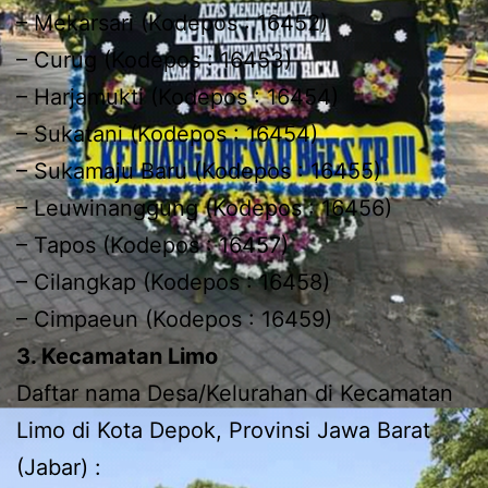
– Mekarsari (Kodepos : 16452)
– Curug (Kodepos : 16453)
– Harjamukti (Kodepos : 16454)
– Sukatani (Kodepos : 16454)
– Sukamaju Baru (Kodepos : 16455)
– Leuwinanggung (Kodepos : 16456)
– Tapos (Kodepos : 16457)
– Cilangkap (Kodepos : 16458)
– Cimpaeun (Kodepos : 16459)
3. Kecamatan Limo
Daftar nama Desa/Kelurahan di Kecamatan
Limo di Kota Depok, Provinsi Jawa Barat
(Jabar) :