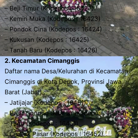
– Beji Timur (Kodepos : 16422)
– Kemiri Muka (Kodepos : 16423)
– Pondok Cina (Kodepos : 16424)
– Kukusan (Kodepos : 16425)
– Tanah Baru (Kodepos : 16426)
2. Kecamatan Cimanggis
Daftar nama Desa/Kelurahan di Kecamatan
Cimanggis di Kota Depok, Provinsi Jawa
Barat (Jabar) :
– Jatijajar (Kodepos : 16451)
– Pasir Gunung Selatan (Kodepos : 16451)
– Tugu (Kodepos : 16451)
– Cisalak Pasar (Kodepos : 16452)