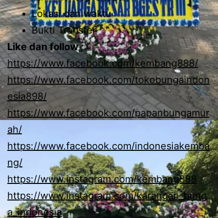
Lokasi dan waktu
Bukti Transfer
Like dan follow ;
https://www.facebook.com/kembang888/
https://www.facebook.com/tokobungaindon
esia898/
https://www.facebook.com/papanbungamur
ah/
https://www.facebook.com/indonesiakemba
ng/
https://www.instagram.com/kembang888
https://www.instagram.com/karangan_bung
a_indonesia