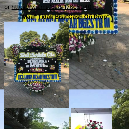
or
https://wa.me/628117605040
“Maaf Tidak Bisa Cash On Drop”