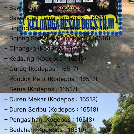
– Sawangan Baru (Kodepos : 16511)
– Sawangan Lama (Kodepos : 16511)
– Bojong Sari Baru (Kodepos : 16516)
– Bojong Sari Lama (Kodepos : 16516)
– Cinangka (Kodepos : 16516)
– Kedaung (Kodepos : 16516)
– Curug (Kodepos : 16517)
– Pondok Petir (Kodepos : 16517)
– Serua (Kodepos : 16517)
– Duren Mekar (Kodepos : 16518)
– Duren Seribu (Kodepos : 16518)
– Pengasihan (Kodepos : 16518)
– Bedahan (Kodepos : 16519)