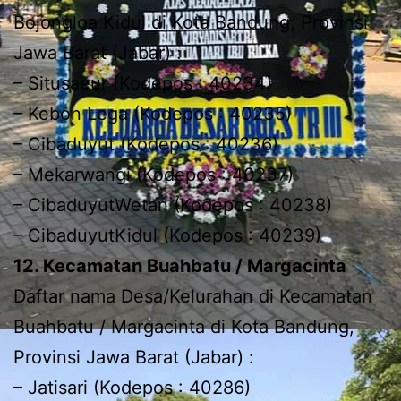
Bojongloa Kidul di Kota Bandung, Provinsi
Jawa Barat (Jabar) :
– Situsaeur (Kodepos : 40234)
– Kebon Lega (Kodepos : 40235)
– Cibaduyut (Kodepos : 40236)
– Mekarwangi (Kodepos : 40237)
– CibaduyutWetan (Kodepos : 40238)
– CibaduyutKidul (Kodepos : 40239)
12. Kecamatan Buahbatu / Margacinta
Daftar nama Desa/Kelurahan di Kecamatan
Buahbatu / Margacinta di Kota Bandung,
Provinsi Jawa Barat (Jabar) :
– Jatisari (Kodepos : 40286)