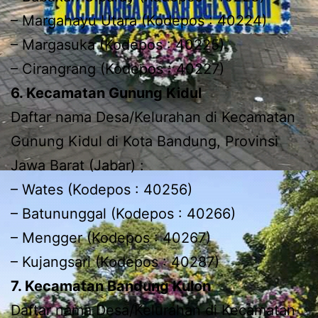
– Margahayu Utara (Kodepos : 40224)
– Margasuka (Kodepos : 40225)
– Cirangrang (Kodepos : 40227)
6. Kecamatan Gunung Kidul
Daftar nama Desa/Kelurahan di Kecamatan
Gunung Kidul di Kota Bandung, Provinsi
Jawa Barat (Jabar) :
– Wates (Kodepos : 40256)
– Batununggal (Kodepos : 40266)
– Mengger (Kodepos : 40267)
– Kujangsari (Kodepos : 40287)
7. Kecamatan Bandung Kulon
Daftar nama Desa/Kelurahan di Kecamatan