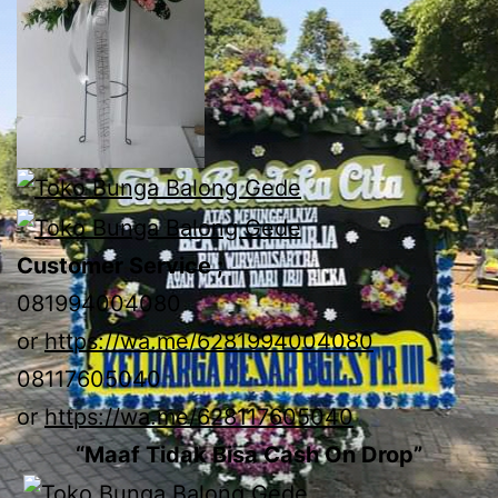
Customer Service ;
081994004080
or
https://wa.me/6281994004080
08117605040
or
https://wa.me/628117605040
“Maaf Tidak Bisa Cash On Drop”