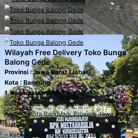
Wilayah Free Delivery Toko Bunga
Balong Gede
Provinsi : Jawa Barat (Jabar)
Kota : Bandung
1. Kecamatan Andir
Daftar nama Desa/Kelurahan di Kecamatan
Andir di Kota Bandung, Provinsi Jawa Barat
(Jabar) :
– Kebon Jeruk (Kodepos : 40181)