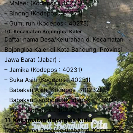
– Maleer (Kodepos : 40274)
– Binong (Kodepos : 40275)
– Gumuruh (Kodepos : 40275)
10. Kecamatan Bojongloa Kaler
Daftar nama Desa/Kelurahan di Kecamatan
Bojongloa Kaler di Kota Bandung, Provinsi
Jawa Barat (Jabar) :
– Jamika (Kodepos : 40231)
– Suka Asih (Kodepos : 40231)
– Babakan Asih (Kodepos : 40232)
– Babakan Tarogong (Kodepos : 40232)
– Kopo (Kodepos : 40233)
11. Kecamatan Bojongloa Kidul
Daftar nama Desa/Kelurahan di Kecamatan