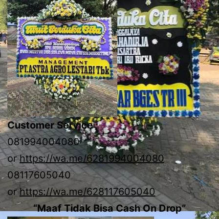
Customer Service ;
081994004080
or
https://wa.me/6281994004080
08117605040
or
https://wa.me/628117605040
“Maaf Tidak Bisa Cash On Drop”