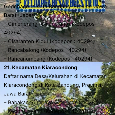
Gedebage di Kota Bandung, Provinsi Jawa
Barat (Jabar) :
– Cimenerang (Cimincrang) (Kodepos :
40294)
– Cisaranten Kidul (Kodepos : 40294)
– Rancabalong (Kodepos : 40294)
– Rancanumpang (Kodepos : 40294)
21. Kecamatan Kiaracondong
Daftar nama Desa/Kelurahan di Kecamatan
Kiaracondong di Kota Bandung, Provinsi
Jawa Barat (Jabar) :
– Babakan Surabaya (Kodepos : 40281)
– Kebun Jayanti (Kodepos : 40281)