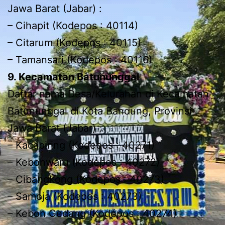
Jawa Barat (Jabar) :
– Cihapit (Kodepos : 40114)
– Citarum (Kodepos : 40115)
– Tamansari (Kodepos : 40116)
9. Kecamatan Batununggal
Daftar nama Desa/Kelurahan di Kecamatan
Batununggal di Kota Bandung, Provinsi
Jawa Barat (Jabar) :
– Kacapiring (Kodepos : 40271)
– Kebonwaru (Kodepos : 40272)
– Cibangkong (Kodepos : 40273)
– Samoja (Kodepos : 40273)
– Kebon Gedang (Kodepos : 40274)