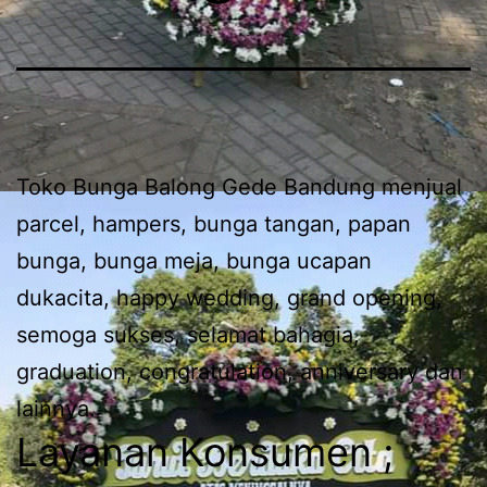
Toko Bunga Balong Gede Bandung menjual
parcel, hampers, bunga tangan, papan
bunga, bunga meja, bunga ucapan
dukacita, happy wedding, grand opening,
semoga sukses, selamat bahagia,
graduation, congratulation, anniversary dan
lainnya.
Layanan Konsumen ;