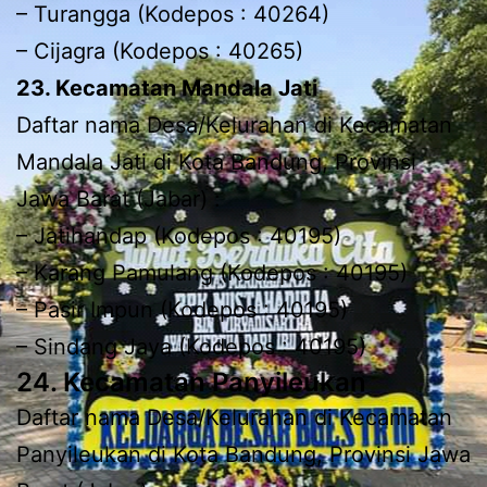
– Turangga (Kodepos : 40264)
– Cijagra (Kodepos : 40265)
23. Kecamatan Mandala Jati
Daftar nama Desa/Kelurahan di Kecamatan
Mandala Jati di Kota Bandung, Provinsi
Jawa Barat (Jabar) :
– Jatihandap (Kodepos : 40195)
– Karang Pamulang (Kodepos : 40195)
– Pasir Impun (Kodepos : 40195)
– Sindang Jaya (Kodepos : 40195)
24. Kecamatan Panyileukan
Daftar nama Desa/Kelurahan di Kecamatan
Panyileukan di Kota Bandung, Provinsi Jawa