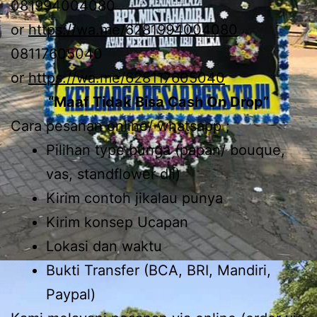
081994004080
or
https://wa.me/6281994004080
08117605040
or
https://wa.me/628117605040
“Maaf Tidak Bisa Cash On Drop”
Cara pesanan online/ whatsapp ;
Pilihan type bunga (papan/ bouque,
vas, standflower dll)
Kirim contoh jikalau punya
Kirim konsep Ucapan
Lokasi dan waktu
Bukti Transfer (BCA, BRI, Mandiri,
Paypal)