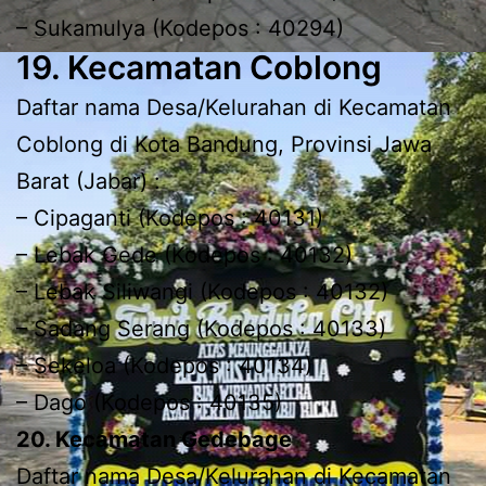
– Sukamulya (Kodepos : 40294)
19. Kecamatan Coblong
Daftar nama Desa/Kelurahan di Kecamatan
Coblong di Kota Bandung, Provinsi Jawa
Barat (Jabar) :
– Cipaganti (Kodepos : 40131)
– Lebak Gede (Kodepos : 40132)
– Lebak Siliwangi (Kodepos : 40132)
– Sadang Serang (Kodepos : 40133)
– Sekeloa (Kodepos : 40134)
– Dago (Kodepos : 40135)
20. Kecamatan Gedebage
Daftar nama Desa/Kelurahan di Kecamatan