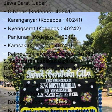
Jawa Barat (Jabar) :
– Cibadak (Kodepos : 40241)
– Karanganyar (Kodepos : 40241)
– Nyengseret (Kodepos : 40242)
– Panjunan (Kodepos : 40242)
– Karasak (Kodepos : 40243)
– Pelindung Hewan (Kodepos : 40243)
5. Kecamatan Babakan Ciparay
Daftar nama Desa/Kelurahan di Kecamatan
Babakan Ciparay di Kota Bandung, Provinsi
Jawa Barat (Jabar) :
– Sukahaji (Kodepos : 40221)
– Babakan (Kodepos : 40222)
– Babakan Ciparay (Kodepos : 40223)