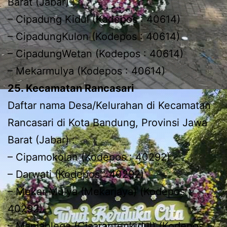
Barat (Jabar) :
– Cipadung Kidul (Kodepos : 40614)
– CipadungKulon (Kodepos : 40614)
– CipadungWetan (Kodepos : 40614)
– Mekarmulya (Kodepos : 40614)
25. Kecamatan Rancasari
Daftar nama Desa/Kelurahan di Kecamatan
Rancasari di Kota Bandung, Provinsi Jawa
Barat (Jabar) :
– Cipamokolan (Kodepos : 40292)
– Darwati (Kodepos : 40292)
– Mekar Mulya (Mekarjaya) (Kodepos :
40292)
– Manjahlega (Cisarantenkidul) (Kodepos :