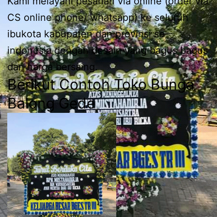
Kami melayani pesanan via online (order via
CS online phone/ whatsapp) ke seluruh
ibukota kabupaten dan provinsi se
indonesia dengan desain yang bagus bagus
dan harga bersaing.
Berikut Contoh Toko Bunga
Balong Gede