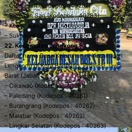
– Cicaheum (Kodepos : 40282)
– Babakan Sari (Kodepos : 40283)
– Kebon Kangkung (Kodepos : 40284)
– Sukapura (Kodepos : 40285)
22. Kecamatan Lengkong
Daftar nama Desa/Kelurahan di Kecamatan
Lengkong di Kota Bandung, Provinsi Jawa
Barat (Jabar) :
– Cikawao (Kodepos : 40261)
– Paledang (Kodepos : 40261)
– Burangrang (Kodepos : 40262)
– Malabar (Kodepos : 40262)
– Lingkar Selatan (Kodepos : 40263)