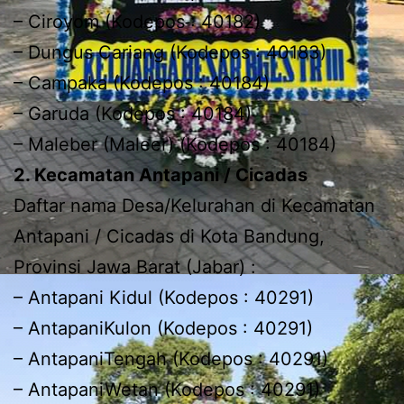
– Ciroyom (Kodepos : 40182)
– Dungus Cariang (Kodepos : 40183)
– Campaka (Kodepos : 40184)
– Garuda (Kodepos : 40184)
– Maleber (Maleer) (Kodepos : 40184)
2. Kecamatan Antapani / Cicadas
Daftar nama Desa/Kelurahan di Kecamatan
Antapani / Cicadas di Kota Bandung,
Provinsi Jawa Barat (Jabar) :
– Antapani Kidul (Kodepos : 40291)
– AntapaniKulon (Kodepos : 40291)
– AntapaniTengah (Kodepos : 40291)
– AntapaniWetan (Kodepos : 40291)