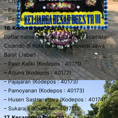
– Cisurupan (Kodepos : 40614)
– Palasari (Kodepos : 40615)
– Pasirbiru (Kodepos : 40615)
16. Kecamatan Cicendo
Daftar nama Desa/Kelurahan di Kecamatan
Cicendo di Kota Bandung, Provinsi Jawa
Barat (Jabar) :
– Pasir Kaliki (Kodepos : 40171)
– Arjuna (Kodepos : 40172)
– Pajajaran (Kodepos : 40173)
– Pamoyanan (Kodepos : 40173)
– Husen Sastranegara (Kodepos : 40174)
– Sukaraja (Kodepos : 40175)
17. Kecamatan Cidadap