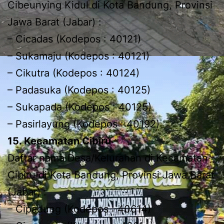
Cibeunying Kidul di Kota Bandung, Provinsi
Jawa Barat (Jabar) :
– Cicadas (Kodepos : 40121)
– Sukamaju (Kodepos : 40121)
– Cikutra (Kodepos : 40124)
– Padasuka (Kodepos : 40125)
– Sukapada (Kodepos : 40125)
– Pasirlayung (Kodepos : 40192)
15. Kecamatan Cibiru
Daftar nama Desa/Kelurahan di Kecamatan
Cibiru di Kota Bandung, Provinsi Jawa Barat
(Jabar) :
– Cipadung (Kodepos : 40614)