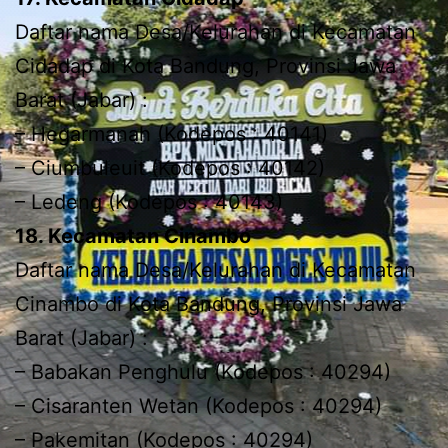
Daftar nama Desa/Kelurahan di Kecamatan
Cidadap di Kota Bandung, Provinsi Jawa
Barat (Jabar) :
– Hegarmanah (Kodepos : 40141)
– Ciumbuleuit (Kodepos : 40142)
– Ledeng (Kodepos : 40143)
18. Kecamatan Cinambo
Daftar nama Desa/Kelurahan di Kecamatan
Cinambo di Kota Bandung, Provinsi Jawa
Barat (Jabar) :
– Babakan Penghulu (Kodepos : 40294)
– Cisaranten Wetan (Kodepos : 40294)
– Pakemitan (Kodepos : 40294)