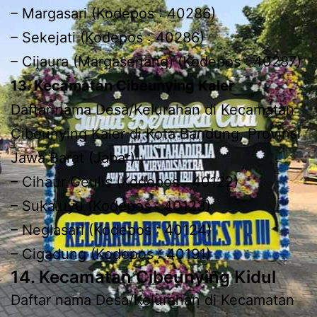
– Margasari (Kodepos : 40286)
– Sekejati (Kodepos : 40286)
– Cijaura (Margasenang) (Kodepos : 40287)
13. Kecamatan Cibeunying Kaler
Daftar nama Desa/Kelurahan di Kecamatan
Cibeunying Kaler di Kota Bandung, Provinsi
Jawa Barat (Jabar) :
– Cihaur Geulis (Kodepos : 40122)
– Sukaluyu (Kodepos : 40123)
– Neglasari (Kodepos : 40124)
– Cigadung (Kodepos : 40191)
14. Kecamatan Cibeunying Kidul
Daftar nama Desa/Kelurahan di Kecamatan