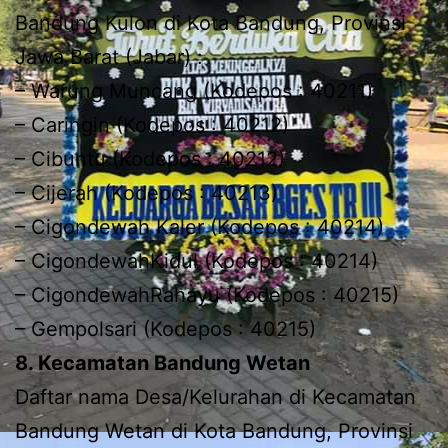
Bandung Kulon di Kota Bandung, Provinsi
Jawa Barat (Jabar) :
– Warung Muncang (Kodepos : 40211)
– Caringin (Kodepos : 40212)
– Cibuntu (Kodepos : 40212)
– Cijerah (Kodepos : 40213)
– Cigondewah Kaler (Kodepos : 40214)
– CigondewahKidul (Kodepos : 40214)
– CigondewahRahayu (Kodepos : 40215)
– Gempolsari (Kodepos : 40215)
8. Kecamatan Bandung Wetan
Daftar nama Desa/Kelurahan di Kecamatan
Bandung Wetan di Kota Bandung, Provinsi