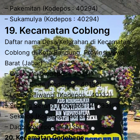
– Pakemitan (Kodepos : 40294)
– Sukamulya (Kodepos : 40294)
19. Kecamatan Coblong
Daftar nama Desa/Kelurahan di Kecamatan
Coblong di Kota Bandung, Provinsi Jawa
Barat (Jabar) :
– Cipaganti (Kodepos : 40131)
– Lebak Gede (Kodepos : 40132)
– Lebak Siliwangi (Kodepos : 40132)
– Sadang Serang (Kodepos : 40133)
– Sekeloa (Kodepos : 40134)
– Dago (Kodepos : 40135)
20. Kecamatan Gedebage