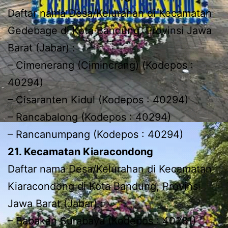
Daftar nama Desa/Kelurahan di Kecamatan
Gedebage di Kota Bandung, Provinsi Jawa
Barat (Jabar) :
– Cimenerang (Cimincrang) (Kodepos :
40294)
– Cisaranten Kidul (Kodepos : 40294)
– Rancabalong (Kodepos : 40294)
– Rancanumpang (Kodepos : 40294)
21. Kecamatan Kiaracondong
Daftar nama Desa/Kelurahan di Kecamatan
Kiaracondong di Kota Bandung, Provinsi
Jawa Barat (Jabar) :
– Babakan Surabaya (Kodepos : 40281)