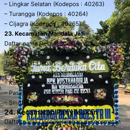
– Lingkar Selatan (Kodepos : 40263)
– Turangga (Kodepos : 40264)
– Cijagra (Kodepos : 40265)
23. Kecamatan Mandala Jati
Daftar nama Desa/Kelurahan di Kecamatan
Mandala Jati di Kota Bandung, Provinsi
Jawa Barat (Jabar) :
– Jatihandap (Kodepos : 40195)
– Karang Pamulang (Kodepos : 40195)
– Pasir Impun (Kodepos : 40195)
– Sindang Jaya (Kodepos : 40195)
24. Kecamatan Panyileukan
Daftar nama Desa/Kelurahan di Kecamatan