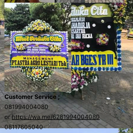
Customer Service ;
081994004080
or
https://wa.me/6281994004080
08117605040