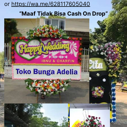
or
https://wa.me/628117605040
“Maaf Tidak Bisa Cash On Drop”