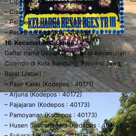
– Cipadung (Kodepos : 40614)
– Cisurupan (Kodepos : 40614)
– Palasari (Kodepos : 40615)
– Pasirbiru (Kodepos : 40615)
16. Kecamatan Cicendo
Daftar nama Desa/Kelurahan di Kecamatan
Cicendo di Kota Bandung, Provinsi Jawa
Barat (Jabar) :
– Pasir Kaliki (Kodepos : 40171)
– Arjuna (Kodepos : 40172)
– Pajajaran (Kodepos : 40173)
– Pamoyanan (Kodepos : 40173)
– Husen Sastranegara (Kodepos : 40174)
– Sukaraja (Kodepos : 40175)