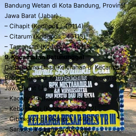
Bandung Wetan di Kota Bandung, Provinsi
Jawa Barat (Jabar) :
– Cihapit (Kodepos : 40114)
– Citarum (Kodepos : 40115)
– Tamansari (Kodepos : 40116)
9. Kecamatan Batununggal
Daftar nama Desa/Kelurahan di Kecamatan
Batununggal di Kota Bandung, Provinsi
Jawa Barat (Jabar) :
– Kacapiring (Kodepos : 40271)
– Kebonwaru (Kodepos : 40272)
– Cibangkong (Kodepos : 40273)
– Samoja (Kodepos : 40273)