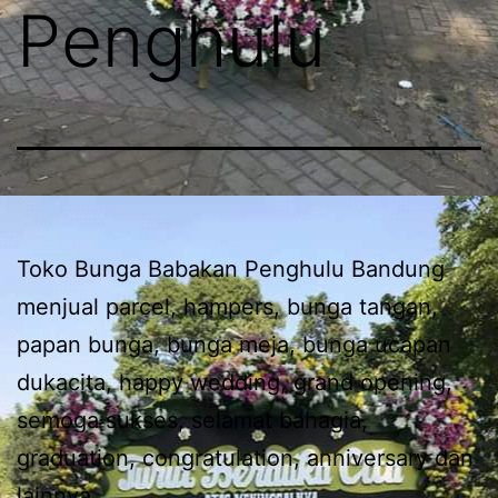
Penghulu
Toko Bunga Babakan Penghulu Bandung
menjual parcel, hampers, bunga tangan,
papan bunga, bunga meja, bunga ucapan
dukacita, happy wedding, grand opening,
semoga sukses, selamat bahagia,
graduation, congratulation, anniversary dan
lainnya.