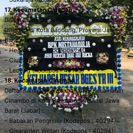
17. Kecamatan Cidadap
Daftar nama Desa/Kelurahan di Kecamatan
Cidadap di Kota Bandung, Provinsi Jawa
Barat (Jabar) :
– Hegarmanah (Kodepos : 40141)
– Ciumbuleuit (Kodepos : 40142)
– Ledeng (Kodepos : 40143)
18. Kecamatan Cinambo
Daftar nama Desa/Kelurahan di Kecamatan
Cinambo di Kota Bandung, Provinsi Jawa
Barat (Jabar) :
– Babakan Penghulu (Kodepos : 40294)
– Cisaranten Wetan (Kodepos : 40294)