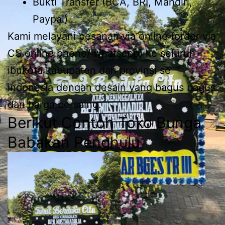
Bukti Transfer (BCA, BRI, Mandiri,
Paypal)
Kami melayani pesanan via online (order via
CS online phone/ whatsapp) ke seluruh
ibukota kabupaten dan provinsi se
indonesia dengan desain yang bagus bagus
dan harga bersaing.
Berikut Contoh Toko Bunga
Babakan Penghulu