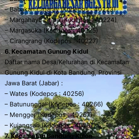
– Babakan Ciparay (Kodepos : 40223)
– Margahayu Utara (Kodepos : 40224)
– Margasuka (Kodepos : 40225)
– Cirangrang (Kodepos : 40227)
6. Kecamatan Gunung Kidul
Daftar nama Desa/Kelurahan di Kecamatan
Gunung Kidul di Kota Bandung, Provinsi
Jawa Barat (Jabar) :
– Wates (Kodepos : 40256)
– Batununggal (Kodepos : 40266)
– Mengger (Kodepos : 40267)
– Kujangsari (Kodepos : 40287)
7. Kecamatan Bandung Kulon