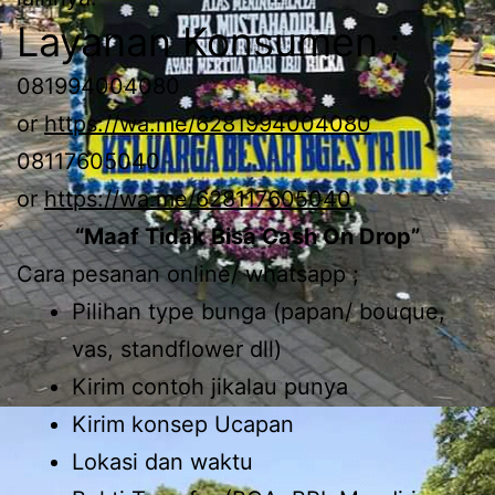
Layanan Konsumen ;
081994004080
or
https://wa.me/6281994004080
08117605040
or
https://wa.me/628117605040
“Maaf Tidak Bisa Cash On Drop”
Cara pesanan online/ whatsapp ;
Pilihan type bunga (papan/ bouque,
vas, standflower dll)
Kirim contoh jikalau punya
Kirim konsep Ucapan
Lokasi dan waktu