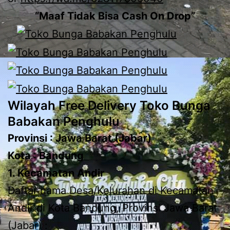
“Maaf Tidak Bisa Cash On Drop”
Wilayah Free Delivery Toko Bunga
Babakan Penghulu
Provinsi : Jawa Barat (Jabar)
Kota : Bandung
1. Kecamatan Andir
Daftar nama Desa/Kelurahan di Kecamatan
Andir di Kota Bandung, Provinsi Jawa Barat
(Jabar) :