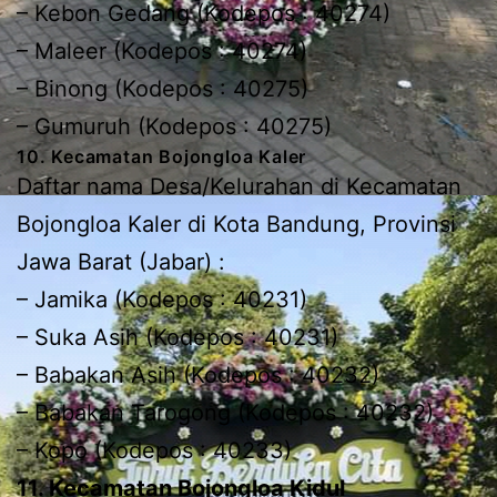
– Kebon Gedang (Kodepos : 40274)
– Maleer (Kodepos : 40274)
– Binong (Kodepos : 40275)
– Gumuruh (Kodepos : 40275)
10. Kecamatan Bojongloa Kaler
Daftar nama Desa/Kelurahan di Kecamatan
Bojongloa Kaler di Kota Bandung, Provinsi
Jawa Barat (Jabar) :
– Jamika (Kodepos : 40231)
– Suka Asih (Kodepos : 40231)
– Babakan Asih (Kodepos : 40232)
– Babakan Tarogong (Kodepos : 40232)
– Kopo (Kodepos : 40233)
11. Kecamatan Bojongloa Kidul