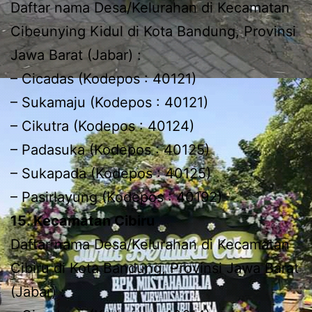
Daftar nama Desa/Kelurahan di Kecamatan
Cibeunying Kidul di Kota Bandung, Provinsi
Jawa Barat (Jabar) :
– Cicadas (Kodepos : 40121)
– Sukamaju (Kodepos : 40121)
– Cikutra (Kodepos : 40124)
– Padasuka (Kodepos : 40125)
– Sukapada (Kodepos : 40125)
– Pasirlayung (Kodepos : 40192)
15. Kecamatan Cibiru
Daftar nama Desa/Kelurahan di Kecamatan
Cibiru di Kota Bandung, Provinsi Jawa Barat
(Jabar) :