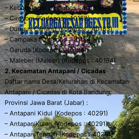
– Kebon Jeruk (Kodepos : 40181)
– Ciroyom (Kodepos : 40182)
– Dungus Cariang (Kodepos : 40183)
– Campaka (Kodepos : 40184)
– Garuda (Kodepos : 40184)
– Maleber (Maleer) (Kodepos : 40184)
2. Kecamatan Antapani / Cicadas
Daftar nama Desa/Kelurahan di Kecamatan
Antapani / Cicadas di Kota Bandung,
Provinsi Jawa Barat (Jabar) :
– Antapani Kidul (Kodepos : 40291)
– AntapaniKulon (Kodepos : 40291)
– AntapaniTengah (Kodepos : 40291)