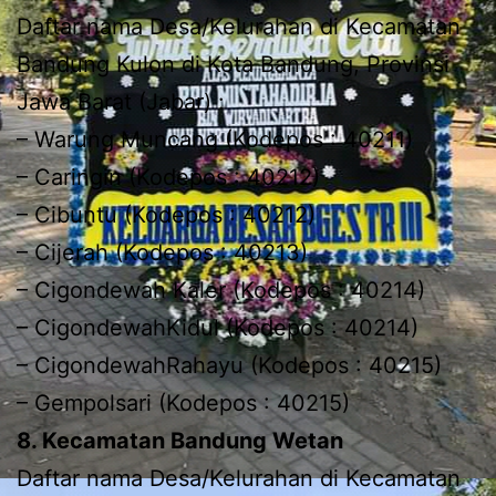
Daftar nama Desa/Kelurahan di Kecamatan
Bandung Kulon di Kota Bandung, Provinsi
Jawa Barat (Jabar) :
– Warung Muncang (Kodepos : 40211)
– Caringin (Kodepos : 40212)
– Cibuntu (Kodepos : 40212)
– Cijerah (Kodepos : 40213)
– Cigondewah Kaler (Kodepos : 40214)
– CigondewahKidul (Kodepos : 40214)
– CigondewahRahayu (Kodepos : 40215)
– Gempolsari (Kodepos : 40215)
8. Kecamatan Bandung Wetan
Daftar nama Desa/Kelurahan di Kecamatan