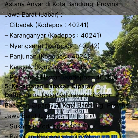
Astana Anyar di Kota Bandung, Provinsi
Jawa Barat (Jabar) :
– Cibadak (Kodepos : 40241)
– Karanganyar (Kodepos : 40241)
– Nyengseret (Kodepos : 40242)
– Panjunan (Kodepos : 40242)
– Karasak (Kodepos : 40243)
– Pelindung Hewan (Kodepos : 40243)
5. Kecamatan Babakan Ciparay
Daftar nama Desa/Kelurahan di Kecamatan
Babakan Ciparay di Kota Bandung, Provinsi
Jawa Barat (Jabar) :
– Sukahaji (Kodepos : 40221)
– Babakan (Kodepos : 40222)