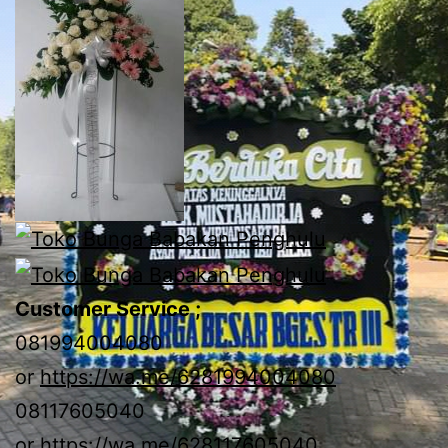
Customer Service ;
081994004080
or
https://wa.me/6281994004080
08117605040
or
https://wa.me/628117605040