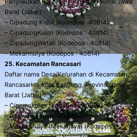
Panyileukan di Kota Bandung, Provinsi Jawa
Barat (Jabar) :
– Cipadung Kidul (Kodepos : 40614)
– CipadungKulon (Kodepos : 40614)
– CipadungWetan (Kodepos : 40614)
– Mekarmulya (Kodepos : 40614)
25. Kecamatan Rancasari
Daftar nama Desa/Kelurahan di Kecamatan
Rancasari di Kota Bandung, Provinsi Jawa
Barat (Jabar) :
– Cipamokolan (Kodepos : 40292)
– Darwati (Kodepos : 40292)
– Mekar Mulya (Mekarjaya) (Kodepos :
40292)