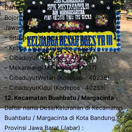
Daftar nama Desa/Kelurahan di Kecamatan
Bojongloa Kidul di Kota Bandung, Provinsi
Jawa Barat (Jabar) :
– Situsaeur (Kodepos : 40234)
– Kebon Lega (Kodepos : 40235)
– Cibaduyut (Kodepos : 40236)
– Mekarwangi (Kodepos : 40237)
– CibaduyutWetan (Kodepos : 40238)
– CibaduyutKidul (Kodepos : 40239)
12. Kecamatan Buahbatu / Margacinta
Daftar nama Desa/Kelurahan di Kecamatan
Buahbatu / Margacinta di Kota Bandung,
Provinsi Jawa Barat (Jabar) :