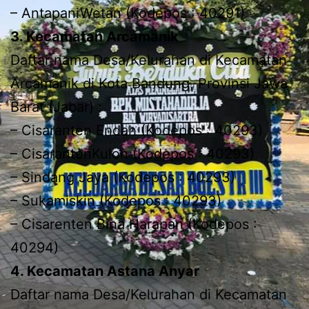
– AntapaniWetan (Kodepos : 40291)
3. Kecamatan Arcamanik
Daftar nama Desa/Kelurahan di Kecamatan
Arcamanik di Kota Bandung, Provinsi Jawa
Barat (Jabar) :
– Cisaranten Endah (Kodepos : 40293)
– CisarantenKulon (Kodepos : 40293)
– Sindang Jaya (Kodepos : 40293)
– Sukamiskin (Kodepos : 40293)
– Cisarenten Bina Harapan (Kodepos :
40294)
4. Kecamatan Astana Anyar
Daftar nama Desa/Kelurahan di Kecamatan