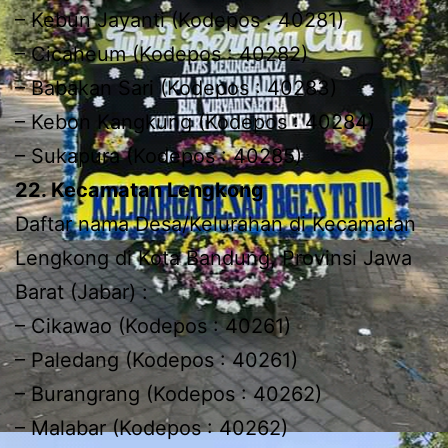
– Kebun Jayanti (Kodepos : 40281)
– Cicaheum (Kodepos : 40282)
– Babakan Sari (Kodepos : 40283)
– Kebon Kangkung (Kodepos : 40284)
– Sukapura (Kodepos : 40285)
22. Kecamatan Lengkong
Daftar nama Desa/Kelurahan di Kecamatan
Lengkong di Kota Bandung, Provinsi Jawa
Barat (Jabar) :
– Cikawao (Kodepos : 40261)
– Paledang (Kodepos : 40261)
– Burangrang (Kodepos : 40262)
– Malabar (Kodepos : 40262)