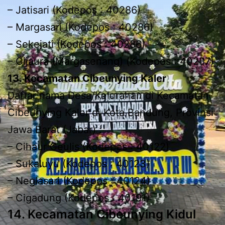
– Jatisari (Kodepos : 40286)
– Margasari (Kodepos : 40286)
– Sekejati (Kodepos : 40286)
– Cijaura (Margasenang) (Kodepos : 40287)
13. Kecamatan Cibeunying Kaler
Daftar nama Desa/Kelurahan di Kecamatan
Cibeunying Kaler di Kota Bandung, Provinsi
Jawa Barat (Jabar) :
– Cihaur Geulis (Kodepos : 40122)
– Sukaluyu (Kodepos : 40123)
– Neglasari (Kodepos : 40124)
– Cigadung (Kodepos : 40191)
14. Kecamatan Cibeunying Kidul