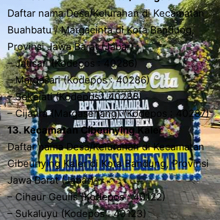
Daftar nama Desa/Kelurahan di Kecamatan
Buahbatu / Margacinta di Kota Bandung,
Provinsi Jawa Barat (Jabar) :
– Jatisari (Kodepos : 40286)
– Margasari (Kodepos : 40286)
– Sekejati (Kodepos : 40286)
– Cijaura (Margasenang) (Kodepos : 40287)
13. Kecamatan Cibeunying Kaler
Daftar nama Desa/Kelurahan di Kecamatan
Cibeunying Kaler di Kota Bandung, Provinsi
Jawa Barat (Jabar) :
– Cihaur Geulis (Kodepos : 40122)
– Sukaluyu (Kodepos : 40123)