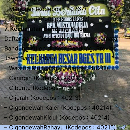
– Mengger (Kodepos : 40267)
– Kujangsari (Kodepos : 40287)
7. Kecamatan Bandung Kulon
Daftar nama Desa/Kelurahan di Kecamatan
Bandung Kulon di Kota Bandung, Provinsi
Jawa Barat (Jabar) :
– Warung Muncang (Kodepos : 40211)
– Caringin (Kodepos : 40212)
– Cibuntu (Kodepos : 40212)
– Cijerah (Kodepos : 40213)
– Cigondewah Kaler (Kodepos : 40214)
– CigondewahKidul (Kodepos : 40214)
– CigondewahRahayu (Kodepos : 40215)