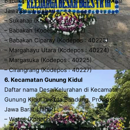
Babakan Ciparay di Kota Bandung, Provinsi
Jawa Barat (Jabar) :
– Sukahaji (Kodepos : 40221)
– Babakan (Kodepos : 40222)
– Babakan Ciparay (Kodepos : 40223)
– Margahayu Utara (Kodepos : 40224)
– Margasuka (Kodepos : 40225)
– Cirangrang (Kodepos : 40227)
6. Kecamatan Gunung Kidul
Daftar nama Desa/Kelurahan di Kecamatan
Gunung Kidul di Kota Bandung, Provinsi
Jawa Barat (Jabar) :
– Wates (Kodepos : 40256)
– Batununggal (Kodepos : 40266)