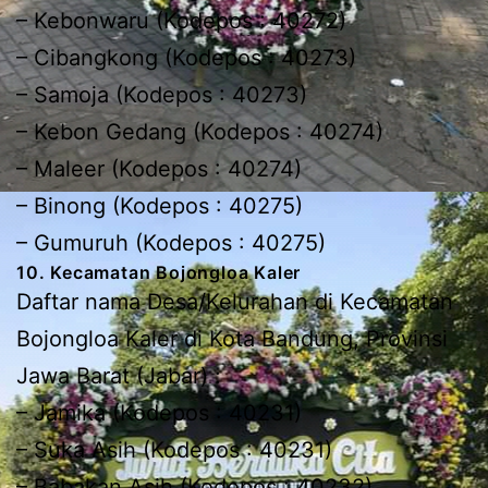
– Kebonwaru (Kodepos : 40272)
– Cibangkong (Kodepos : 40273)
– Samoja (Kodepos : 40273)
– Kebon Gedang (Kodepos : 40274)
– Maleer (Kodepos : 40274)
– Binong (Kodepos : 40275)
– Gumuruh (Kodepos : 40275)
10. Kecamatan Bojongloa Kaler
Daftar nama Desa/Kelurahan di Kecamatan
Bojongloa Kaler di Kota Bandung, Provinsi
Jawa Barat (Jabar) :
– Jamika (Kodepos : 40231)
– Suka Asih (Kodepos : 40231)
– Babakan Asih (Kodepos : 40232)