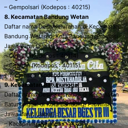
– Gempolsari (Kodepos : 40215)
8. Kecamatan Bandung Wetan
Daftar nama Desa/Kelurahan di Kecamatan
Bandung Wetan di Kota Bandung, Provinsi
Jawa Barat (Jabar) :
– Cihapit (Kodepos : 40114)
– Citarum (Kodepos : 40115)
– Tamansari (Kodepos : 40116)
9. Kecamatan Batununggal
Daftar nama Desa/Kelurahan di Kecamatan
Batununggal di Kota Bandung, Provinsi
Jawa Barat (Jabar) :
– Kacapiring (Kodepos : 40271)