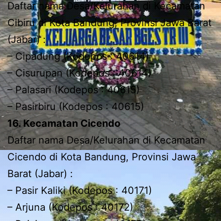
Daftar nama Desa/Kelurahan di Kecamatan
Cibiru di Kota Bandung, Provinsi Jawa Barat
(Jabar) :
– Cipadung (Kodepos : 40614)
– Cisurupan (Kodepos : 40614)
– Palasari (Kodepos : 40615)
– Pasirbiru (Kodepos : 40615)
16. Kecamatan Cicendo
Daftar nama Desa/Kelurahan di Kecamatan
Cicendo di Kota Bandung, Provinsi Jawa
Barat (Jabar) :
– Pasir Kaliki (Kodepos : 40171)
– Arjuna (Kodepos : 40172)