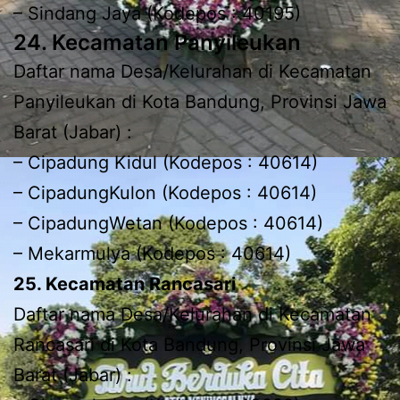
– Sindang Jaya (Kodepos : 40195)
24. Kecamatan Panyileukan
Daftar nama Desa/Kelurahan di Kecamatan
Panyileukan di Kota Bandung, Provinsi Jawa
Barat (Jabar) :
– Cipadung Kidul (Kodepos : 40614)
– CipadungKulon (Kodepos : 40614)
– CipadungWetan (Kodepos : 40614)
– Mekarmulya (Kodepos : 40614)
25. Kecamatan Rancasari
Daftar nama Desa/Kelurahan di Kecamatan
Rancasari di Kota Bandung, Provinsi Jawa
Barat (Jabar) :