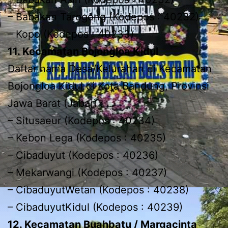
– Babakan Tarogong (Kodepos : 40232)
– Kopo (Kodepos : 40233)
11. Kecamatan Bojongloa Kidul
Daftar nama Desa/Kelurahan di Kecamatan
Bojongloa Kidul di Kota Bandung, Provinsi
Jawa Barat (Jabar) :
– Situsaeur (Kodepos : 40234)
– Kebon Lega (Kodepos : 40235)
– Cibaduyut (Kodepos : 40236)
– Mekarwangi (Kodepos : 40237)
– CibaduyutWetan (Kodepos : 40238)
– CibaduyutKidul (Kodepos : 40239)
12. Kecamatan Buahbatu / Margacinta