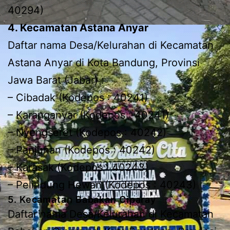
40294)
4. Kecamatan Astana Anyar
Daftar nama Desa/Kelurahan di Kecamatan
Astana Anyar di Kota Bandung, Provinsi
Jawa Barat (Jabar) :
– Cibadak (Kodepos : 40241)
– Karanganyar (Kodepos : 40241)
– Nyengseret (Kodepos : 40242)
– Panjunan (Kodepos : 40242)
– Karasak (Kodepos : 40243)
– Pelindung Hewan (Kodepos : 40243)
5. Kecamatan Babakan Ciparay
Daftar nama Desa/Kelurahan di Kecamatan