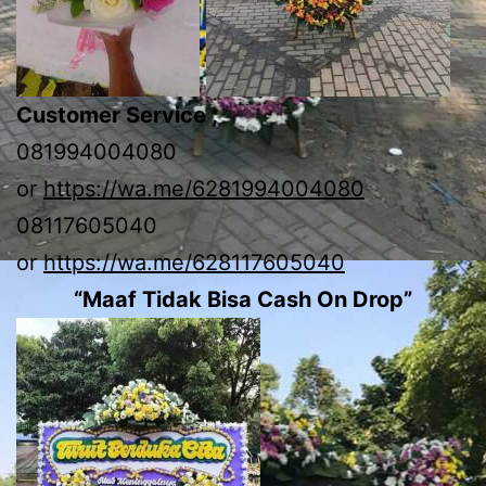
Customer Service ;
081994004080
or
https://wa.me/6281994004080
08117605040
or
https://wa.me/628117605040
“Maaf Tidak Bisa Cash On Drop”