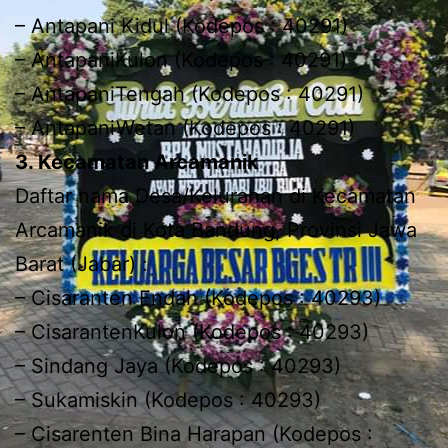
– Antapani Kidul (Kodepos : 40291)
– AntapaniKulon (Kodepos : 40291)
– AntapaniTengah (Kodepos : 40291)
– AntapaniWetan (Kodepos : 40291)
3. Kecamatan Arcamanik
Daftar nama Desa/Kelurahan di Kecamatan
Arcamanik di Kota Bandung, Provinsi Jawa
Barat (Jabar) :
– Cisaranten Endah (Kodepos : 40293)
– CisarantenKulon (Kodepos : 40293)
– Sindang Jaya (Kodepos : 40293)
– Sukamiskin (Kodepos : 40293)
– Cisarenten Bina Harapan (Kodepos :