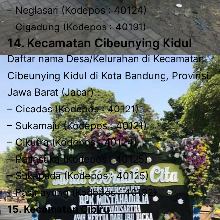
– Neglasari (Kodepos : 40124)
– Cigadung (Kodepos : 40191)
14. Kecamatan Cibeunying Kidul
Daftar nama Desa/Kelurahan di Kecamatan
Cibeunying Kidul di Kota Bandung, Provinsi
Jawa Barat (Jabar) :
– Cicadas (Kodepos : 40121)
– Sukamaju (Kodepos : 40121)
– Cikutra (Kodepos : 40124)
– Padasuka (Kodepos : 40125)
– Sukapada (Kodepos : 40125)
– Pasirlayung (Kodepos : 40192)
15. Kecamatan Cibiru