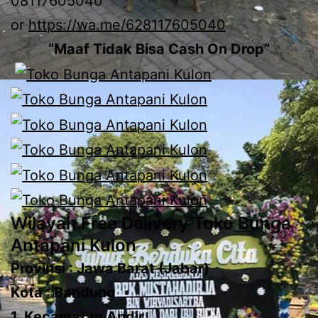
08117605040
or
https://wa.me/628117605040
“Maaf Tidak Bisa Cash On Drop”
Wilayah Free Delivery Toko Bunga
Antapani Kulon
Provinsi : Jawa Barat (Jabar)
Kota : Bandung
1. Kecamatan Andir