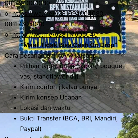
081994004080
or
https://wa.me/6281994004080
08117605040
or
https://wa.me/628117605040
“Maaf Tidak Bisa Cash On Drop”
Cara pesanan online/ whatsapp ;
Pilihan type bunga (papan/ bouque,
vas, standflower dll)
Kirim contoh jikalau punya
Kirim konsep Ucapan
Lokasi dan waktu
Bukti Transfer (BCA, BRI, Mandiri,
Paypal)