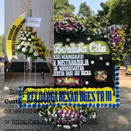
Customer Service ;
081994004080
or
https://wa.me/6281994004080