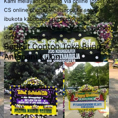
Kami melayani pesanan via online (order via
CS online phone/ whatsapp) ke seluruh
ibukota kabupaten dan provinsi se
indonesia dengan desain yang bagus bagus
dan harga bersaing.
Berikut Contoh Toko Bunga
Antapani Kulon