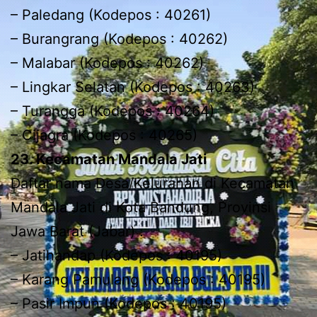
– Paledang (Kodepos : 40261)
– Burangrang (Kodepos : 40262)
– Malabar (Kodepos : 40262)
– Lingkar Selatan (Kodepos : 40263)
– Turangga (Kodepos : 40264)
– Cijagra (Kodepos : 40265)
23. Kecamatan Mandala Jati
Daftar nama Desa/Kelurahan di Kecamatan
Mandala Jati di Kota Bandung, Provinsi
Jawa Barat (Jabar) :
– Jatihandap (Kodepos : 40195)
– Karang Pamulang (Kodepos : 40195)
– Pasir Impun (Kodepos : 40195)