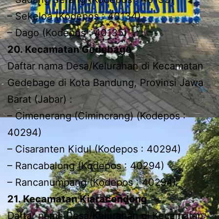
– Sekeloa (Kodepos : 40134)
– Dago (Kodepos : 40135)
20. Kecamatan Gedebage
Daftar nama Desa/Kelurahan di Kecamatan
Gedebage di Kota Bandung, Provinsi Jawa
Barat (Jabar) :
– Cimenerang (Cimincrang) (Kodepos :
40294)
– Cisaranten Kidul (Kodepos : 40294)
– Rancabalong (Kodepos : 40294)
– Rancanumpang (Kodepos : 40294)
21. Kecamatan Kiaracondong
Daftar nama Desa/Kelurahan di Kecamatan