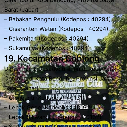
Cinambo di Kota Bandung, Provinsi Jawa
Barat (Jabar) :
– Babakan Penghulu (Kodepos : 40294)
– Cisaranten Wetan (Kodepos : 40294)
– Pakemitan (Kodepos : 40294)
– Sukamulya (Kodepos : 40294)
19. Kecamatan Coblong
Daftar nama Desa/Kelurahan di Kecamatan
Coblong di Kota Bandung, Provinsi Jawa
Barat (Jabar) :
– Cipaganti (Kodepos : 40131)
– Lebak Gede (Kodepos : 40132)
– Lebak Siliwangi (Kodepos : 40132)
– Sadang Serang (Kodepos : 40133)