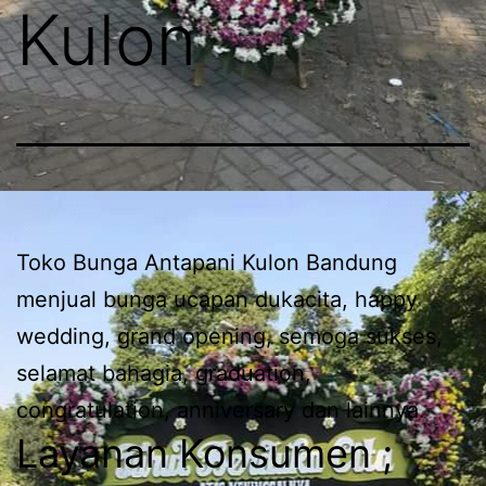
Kulon
Toko Bunga Antapani Kulon Bandung
menjual bunga ucapan dukacita, happy
wedding, grand opening, semoga sukses,
selamat bahagia, graduation,
congratulation, anniversary dan lainnya.
Layanan Konsumen ;