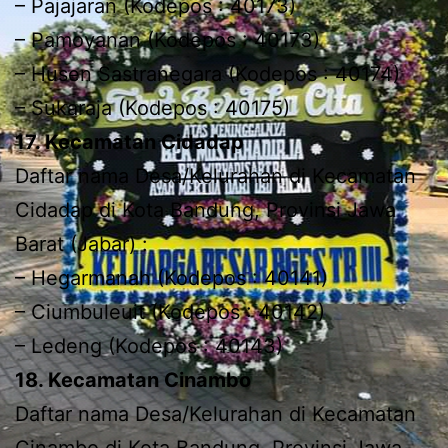
– Pajajaran (Kodepos : 40173)
– Pamoyanan (Kodepos : 40173)
– Husen Sastranegara (Kodepos : 40174)
– Sukaraja (Kodepos : 40175)
17. Kecamatan Cidadap
Daftar nama Desa/Kelurahan di Kecamatan
Cidadap di Kota Bandung, Provinsi Jawa
Barat (Jabar) :
– Hegarmanah (Kodepos : 40141)
– Ciumbuleuit (Kodepos : 40142)
– Ledeng (Kodepos : 40143)
18. Kecamatan Cinambo
Daftar nama Desa/Kelurahan di Kecamatan