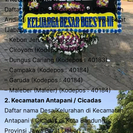
Daftar nama Desa/Kelurahan di Kecamatan
Andir di Kota Bandung, Provinsi Jawa Barat
(Jabar) :
– Kebon Jeruk (Kodepos : 40181)
– Ciroyom (Kodepos : 40182)
– Dungus Cariang (Kodepos : 40183)
– Campaka (Kodepos : 40184)
– Garuda (Kodepos : 40184)
– Maleber (Maleer) (Kodepos : 40184)
2. Kecamatan Antapani / Cicadas
Daftar nama Desa/Kelurahan di Kecamatan
Antapani / Cicadas di Kota Bandung,
Provinsi Jawa Barat (Jabar) :