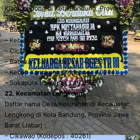
Kiaracondong di Kota Bandung, Provinsi
Jawa Barat (Jabar) :
– Babakan Surabaya (Kodepos : 40281)
– Kebun Jayanti (Kodepos : 40281)
– Cicaheum (Kodepos : 40282)
– Babakan Sari (Kodepos : 40283)
– Kebon Kangkung (Kodepos : 40284)
– Sukapura (Kodepos : 40285)
22. Kecamatan Lengkong
Daftar nama Desa/Kelurahan di Kecamatan
Lengkong di Kota Bandung, Provinsi Jawa
Barat (Jabar) :
– Cikawao (Kodepos : 40261)